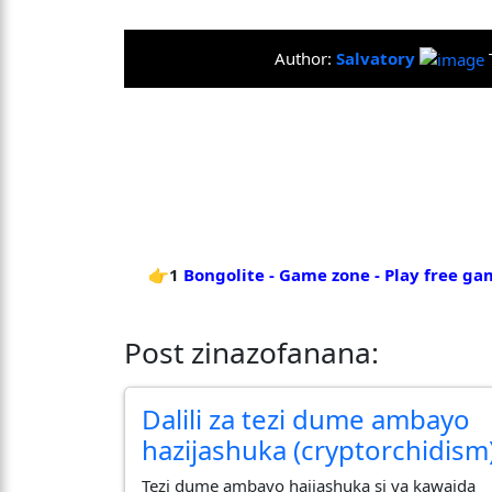
Author:
Salvatory
👉1
Bongolite - Game zone - Play free ga
Post zinazofanana:
Dalili za tezi dume ambayo
hazijashuka (cryptorchidism
Tezi dume ambayo haijashuka si ya kawaida