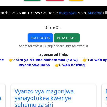
Tarehe:
2026-06-19 15:57:20
Topic:
magonjwa
Main:
Masomo
Fi
Share On:
FACEBOOK
WHATSAPP
Share follows:
0
| Unique share links followed:
0
Sponsored links
me
👉2
Sira ya Mtume Muhammad (s.a.w)
👉3
ai web a
Riyadh Swalihina
👉6
web hosting
Vyanzo vya magonjwa
)
yanayotokea kwenye
sehemu za siri
P