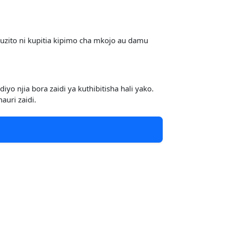
jauzito ni kupitia kipimo cha mkojo au damu
o njia bora zaidi ya kuthibitisha hali yako.
auri zaidi.