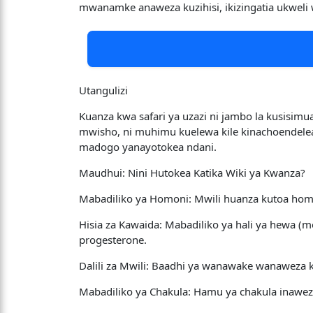
mwanamke anaweza kuzihisi, ikizingatia ukweli 
Utangulizi
​Kuanza kwa safari ya uzazi ni jambo la kusisim
mwisho, ni muhimu kuelewa kile kinachoendelea
madogo yanayotokea ndani.
​Maudhui: Nini Hutokea Katika Wiki ya Kwanza?
​Mabadiliko ya Homoni: Mwili huanza kutoa ho
​Hisia za Kawaida: Mabadiliko ya hali ya hewa 
progesterone.
​Dalili za Mwili: Baadhi ya wanawake wanaweza k
​Mabadiliko ya Chakula: Hamu ya chakula inawe