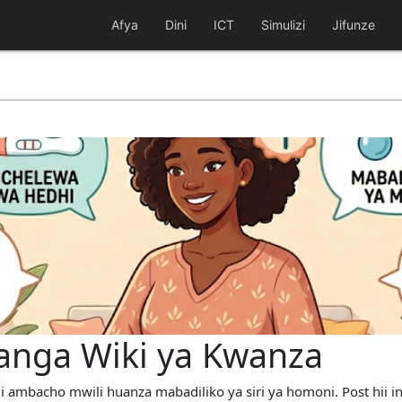
Afya
Dini
ICT
Simulizi
Jifunze
hanga Wiki ya Kwanza
indi ambacho mwili huanza mabadiliko ya siri ya homoni. Post hi