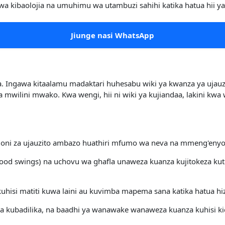
wa kibaolojia na umuhimu wa utambuzi sahihi katika hatua hii ya
Jiunge nasi WhatsApp
ua. Ingawa kitaalamu madaktari huhesabu wiki ya kwanza ya ujauz
 mwilini mwako. Kwa wengi, hii ni wiki ya kujiandaa, lakini k
moni za ujauzito ambazo huathiri mfumo wa neva na mmeng'enyo
(mood swings) na uchovu wa ghafla unaweza kuanza kujitokeza k
uhisi matiti kuwa laini au kuvimba mapema sana katika hatua hiz
za kubadilika, na baadhi ya wanawake wanaweza kuanza kuhisi ki