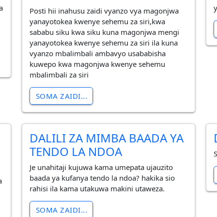
a
Posti hii inahusu zaidi vyanzo vya magonjwa
yanayotokea kwenye sehemu za siri,kwa
sababu siku kwa siku kuna magonjwa mengi
yanayotokea kwenye sehemu za siri ila kuna
vyanzo mbalimbali ambavyo usababisha
kuwepo kwa magonjwa kwenye sehemu
mbalimbali za siri
SOMA ZAIDI...
DALILI ZA MIMBA BAADA YA
a
TENDO LA NDOA
Je unahitaji kujuwa kama umepata ujauzito
baada ya kufanya tendo la ndoa? hakika sio
a
rahisi ila kama utakuwa makini utaweza.
SOMA ZAIDI...