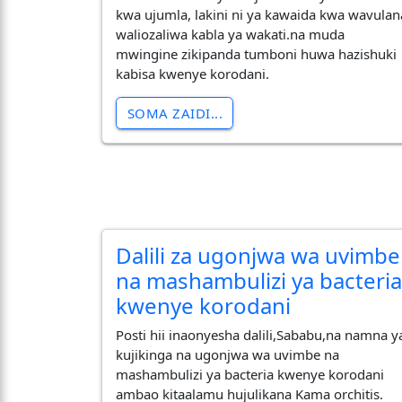
kwa ujumla, lakini ni ya kawaida kwa wavulan
waliozaliwa kabla ya wakati.na muda
mwingine zikipanda tumboni huwa hazishuki
kabisa kwenye korodani.
SOMA ZAIDI...
Dalili za ugonjwa wa uvimbe
na mashambulizi ya bacteri
kwenye korodani
Posti hii inaonyesha dalili,Sababu,na namna y
kujikinga na ugonjwa wa uvimbe na
mashambulizi ya bacteria kwenye korodani
ambao kitaalamu hujulikana Kama orchitis.