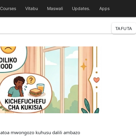
Courses
Vitabu
Maswali
Updates.
Apps
TAFUTA
i inatoa mwongozo kuhusu dalili ambazo