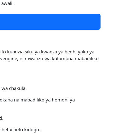
 awali.
ito kuanzia siku ya kwanza ya hedhi yako ya
wa wengine, ni mwanzo wa kutambua mabadiliko
 wa chakula.
utokana na mabadiliko ya homoni ya
i.
chefuchefu kidogo.