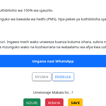
 uthibitisho wa 100% wa ujauzito.
mzunguko wa kawaida wa hedhi (PMS). Njia pekee ya kuthibitisha u
uri. Ingawa mwili wako unaweza kuanza kutuma ishara, subira ndiy
tilia mzunguko wako na kushauriana na wataalamu wa afya kwa ush
Ungana nasi WhatsApp
NYUMA
ENDELEA
Umeionaje Makala hii.. ?
NZURI
MBAYA
SAVE