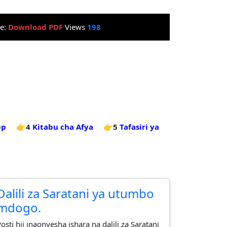
le:
Download PDF
Views
198
pp
👉4
Kitabu cha Afya
👉5
Tafasiri ya
Dalili za Saratani ya utumbo
mdogo.
osti hii inaonyesha ishara na dalili za Saratani