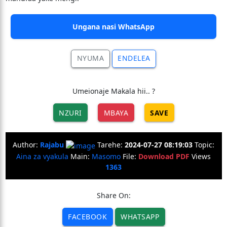
Ungana nasi WhatsApp
NYUMA
ENDELEA
Umeionaje Makala hii.. ?
NZURI
MBAYA
SAVE
Author:
Rajabu
Tarehe:
2024-07-27 08:19:03
Topic:
Aina za vyakula
Main:
Masomo
File:
Download PDF
Views
1363
Share On:
FACEBOOK
WHATSAPP