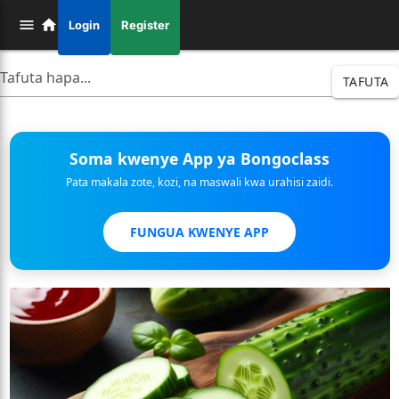
Login
Register
TAFUTA
Soma kwenye App ya Bongoclass
Pata makala zote, kozi, na maswali kwa urahisi zaidi.
FUNGUA KWENYE APP