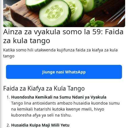
Ainza za vyakula somo la 59: Faida
za kula tango
Katika somo hili utakwenda kujifunza faida za kiafya za kula
tango
Jiunge nasi WhatsApp
Faida za Kiafya za Kula Tango
Huondosha Kemikali na Sumu Ndani ya Vyakula
Tango lina antioxidants ambazo husaidia kuondoa sumu
na kemikali hatarishi kutoka kwenye mwili, hivyo
kuboresha afya ya seli na tishu.
Husaidia Kuipa Maji Miili Yetu