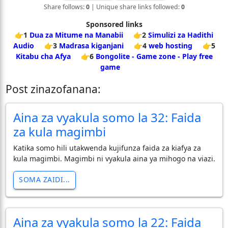
Share follows:
0
| Unique share links followed:
0
Sponsored links
👉1
Dua za Mitume na Manabii
👉2
Simulizi za Hadithi
Audio
👉3
Madrasa kiganjani
👉4
web hosting
👉5
Kitabu cha Afya
👉6
Bongolite - Game zone - Play free
game
Post zinazofanana:
Aina za vyakula somo la 32: Faida
za kula magimbi
Katika somo hili utakwenda kujifunza faida za kiafya za
kula magimbi. Magimbi ni vyakula aina ya mihogo na viazi.
SOMA ZAIDI...
Aina za vyakula somo la 22: Faida