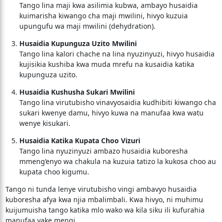
Tango lina maji kwa asilimia kubwa, ambayo husaidia
kuimarisha kiwango cha maji mwilini, hivyo kuzuia
upungufu wa maji mwilini (dehydration).
Husaidia Kupunguza Uzito Mwilini
Tango lina kalori chache na lina nyuzinyuzi, hivyo husaidia
kujisikia kushiba kwa muda mrefu na kusaidia katika
kupunguza uzito.
Husaidia Kushusha Sukari Mwilini
Tango lina virutubisho vinavyosaidia kudhibiti kiwango cha
sukari kwenye damu, hivyo kuwa na manufaa kwa watu
wenye kisukari.
Husaidia Katika Kupata Choo Vizuri
Tango lina nyuzinyuzi ambazo husaidia kuboresha
mmeng’enyo wa chakula na kuzuia tatizo la kukosa choo au
kupata choo kigumu.
Tango ni tunda lenye virutubisho vingi ambavyo husaidia
kuboresha afya kwa njia mbalimbali. Kwa hivyo, ni muhimu
kuijumuisha tango katika mlo wako wa kila siku ili kufurahia
manufaa yake mengi.