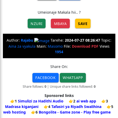
Umeionaje Makala hii.. ?
NZURI
MBAYA
SAVE
Author:
Rajabu
Tarehe:
2024-07-27 08:26:47
Topic:
Aina za vyakula
Main:
Masomo
File:
Download PDF
Views
1954
Share On:
FACEBOOK
WHATSAPP
Share follows:
0
| Unique share links followed:
0
Sponsored links
👉1
Simulizi za Hadithi Audio
👉2
ai web app
👉3
Madrasa kiganjani
👉4
Tafasiri ya Riyadh Swalihina
👉5
web hosting
👉6
Bongolite - Game zone - Play free game