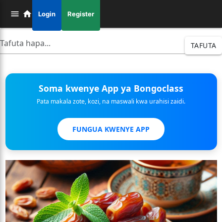
Login
Register
TAFUTA
Soma kwenye App ya Bongoclass
Pata makala zote, kozi, na maswali kwa urahisi zaidi.
FUNGUA KWENYE APP