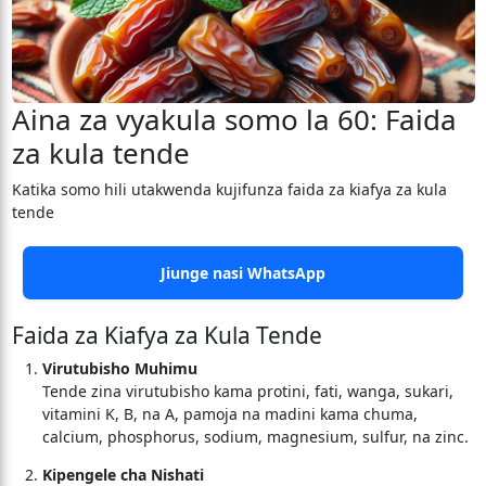
Aina za vyakula somo la 60: Faida
za kula tende
Katika somo hili utakwenda kujifunza faida za kiafya za kula
tende
Jiunge nasi WhatsApp
Faida za Kiafya za Kula Tende
Virutubisho Muhimu
Tende zina virutubisho kama protini, fati, wanga, sukari,
vitamini K, B, na A, pamoja na madini kama chuma,
calcium, phosphorus, sodium, magnesium, sulfur, na zinc.
Kipengele cha Nishati