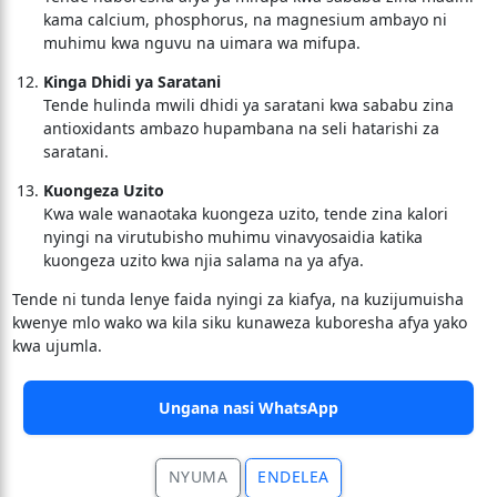
kama calcium, phosphorus, na magnesium ambayo ni
muhimu kwa nguvu na uimara wa mifupa.
Kinga Dhidi ya Saratani
Tende hulinda mwili dhidi ya saratani kwa sababu zina
antioxidants ambazo hupambana na seli hatarishi za
saratani.
Kuongeza Uzito
Kwa wale wanaotaka kuongeza uzito, tende zina kalori
nyingi na virutubisho muhimu vinavyosaidia katika
kuongeza uzito kwa njia salama na ya afya.
Tende ni tunda lenye faida nyingi za kiafya, na kuzijumuisha
kwenye mlo wako wa kila siku kunaweza kuboresha afya yako
kwa ujumla.
Ungana nasi WhatsApp
NYUMA
ENDELEA