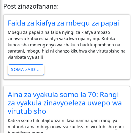
Post zinazofanana:
Faida za kiafya za mbegu za papai
Mbegu za papai zina faida nyingi za kiafya ambazo
zinaweza kuboresha afya yako kwa njia nyingi. Kutoka
kuboresha mmeng'enyo wa chakula hadi kupambana na
saratani, mbegu hizi ni chanzo kikubwa cha virutubisho na
viambata vya asili
SOMA ZAIDI...
Aina za vyakula somo la 70: Rangi
za vyakula zinavyoeleza uwepo wa
virutubisho
Katika somo hili utajifunza ni kwa namna gani rangi ya
matunda ama mboga inaweza kueleza ni virutubisho gani
hupatikana humo.