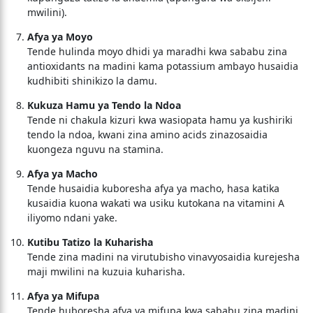
mwilini).
Afya ya Moyo
Tende hulinda moyo dhidi ya maradhi kwa sababu zina
antioxidants na madini kama potassium ambayo husaidia
kudhibiti shinikizo la damu.
Kukuza Hamu ya Tendo la Ndoa
Tende ni chakula kizuri kwa wasiopata hamu ya kushiriki
tendo la ndoa, kwani zina amino acids zinazosaidia
kuongeza nguvu na stamina.
Afya ya Macho
Tende husaidia kuboresha afya ya macho, hasa katika
kusaidia kuona wakati wa usiku kutokana na vitamini A
iliyomo ndani yake.
Kutibu Tatizo la Kuharisha
Tende zina madini na virutubisho vinavyosaidia kurejesha
maji mwilini na kuzuia kuharisha.
Afya ya Mifupa
Tende huboresha afya ya mifupa kwa sababu zina madini