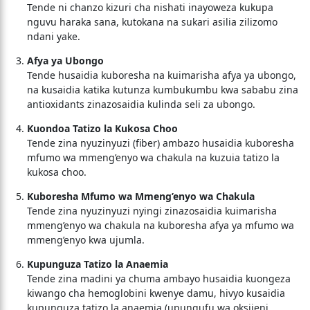
Tende ni chanzo kizuri cha nishati inayoweza kukupa
nguvu haraka sana, kutokana na sukari asilia zilizomo
ndani yake.
Afya ya Ubongo
Tende husaidia kuboresha na kuimarisha afya ya ubongo,
na kusaidia katika kutunza kumbukumbu kwa sababu zina
antioxidants zinazosaidia kulinda seli za ubongo.
Kuondoa Tatizo la Kukosa Choo
Tende zina nyuzinyuzi (fiber) ambazo husaidia kuboresha
mfumo wa mmeng’enyo wa chakula na kuzuia tatizo la
kukosa choo.
Kuboresha Mfumo wa Mmeng’enyo wa Chakula
Tende zina nyuzinyuzi nyingi zinazosaidia kuimarisha
mmeng’enyo wa chakula na kuboresha afya ya mfumo wa
mmeng’enyo kwa ujumla.
Kupunguza Tatizo la Anaemia
Tende zina madini ya chuma ambayo husaidia kuongeza
kiwango cha hemoglobini kwenye damu, hivyo kusaidia
kupunguza tatizo la anaemia (upungufu wa oksijeni