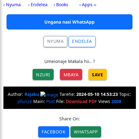
‹ Nyuma
› Endelea
‹ Books
‹ Apps ››
Ungana nasi WhatsApp
NYUMA
ENDELEA
Umeionaje Makala hii.. ?
NZURI
MBAYA
SAVE
Author:
Rajabu
Tarehe:
2024-05-10 14:53:23
Topic:
Jifunze
Main:
Post
File:
Download PDF
Views
2008
Share On:
FACEBOOK
WHATSAPP