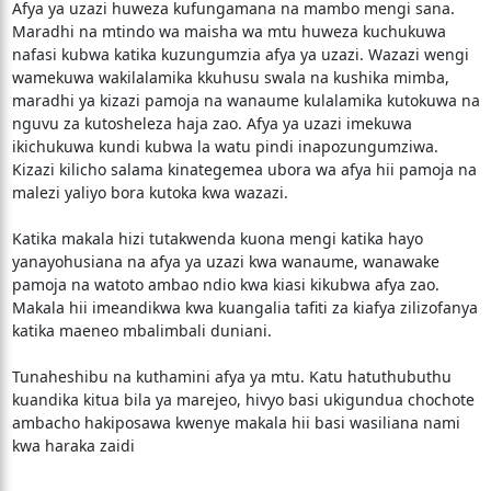
Afya ya uzazi huweza kufungamana na mambo mengi sana.
Maradhi na mtindo wa maisha wa mtu huweza kuchukuwa
nafasi kubwa katika kuzungumzia afya ya uzazi. Wazazi wengi
wamekuwa wakilalamika kkuhusu swala na kushika mimba,
maradhi ya kizazi pamoja na wanaume kulalamika kutokuwa na
nguvu za kutosheleza haja zao. Afya ya uzazi imekuwa
ikichukuwa kundi kubwa la watu pindi inapozungumziwa.
Kizazi kilicho salama kinategemea ubora wa afya hii pamoja na
malezi yaliyo bora kutoka kwa wazazi.
Katika makala hizi tutakwenda kuona mengi katika hayo
yanayohusiana na afya ya uzazi kwa wanaume, wanawake
pamoja na watoto ambao ndio kwa kiasi kikubwa afya zao.
Makala hii imeandikwa kwa kuangalia tafiti za kiafya zilizofanya
katika maeneo mbalimbali duniani.
Tunaheshibu na kuthamini afya ya mtu. Katu hatuthubuthu
kuandika kitua bila ya marejeo, hivyo basi ukigundua chochote
ambacho hakiposawa kwenye makala hii basi wasiliana nami
kwa haraka zaidi