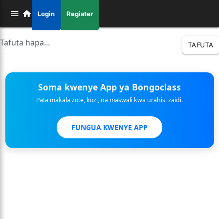
Login
Register
TAFUTA
Soma kwenye App ya Bongoclass
Pata makala zote, kozi, na maswali kwa urahisi zaidi.
FUNGUA KWENYE APP