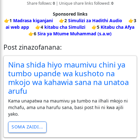
Share follows:
0
| Unique share links followed:
0
Sponsored links
👉1
Madrasa kiganjani
👉2
Simulizi za Hadithi Audio
👉3
ai web app
👉4
kitabu cha Simulizi
👉5
Kitabu cha Afya
👉6
Sira ya Mtume Muhammad (s.a.w)
Post zinazofanana:
Nina shida hiyo maumivu chini ya
tumbo upande wa kushoto na
mkojo wa kahawia sana na unatoa
arufu
Kama unapatwa na maumivu ya tumbo na ilhali mkojo ni
mchafu, ama una harufu sana, basi post hii ni kwa ajili
yako.
SOMA ZAIDI...