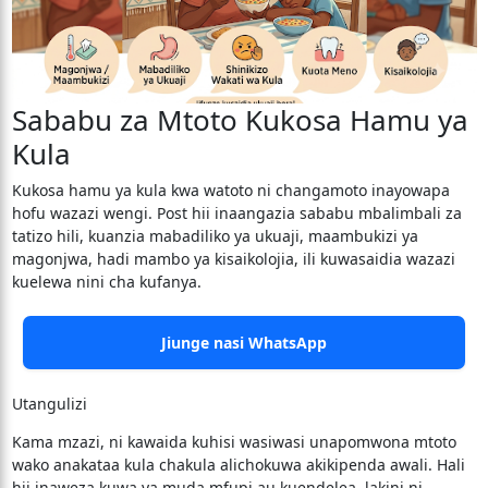
​Sababu za Mtoto Kukosa Hamu ya
Kula
Kukosa hamu ya kula kwa watoto ni changamoto inayowapa
hofu wazazi wengi. Post hii inaangazia sababu mbalimbali za
tatizo hili, kuanzia mabadiliko ya ukuaji, maambukizi ya
magonjwa, hadi mambo ya kisaikolojia, ili kuwasaidia wazazi
kuelewa nini cha kufanya.
Jiunge nasi WhatsApp
Utangulizi
​Kama mzazi, ni kawaida kuhisi wasiwasi unapomwona mtoto
wako anakataa kula chakula alichokuwa akikipenda awali. Hali
hii inaweza kuwa ya muda mfupi au kuendelea, lakini ni