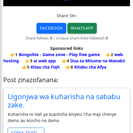
Share On:
FACEBOOK
WHATSAPP
Share follows:
0
| Unique share links followed:
0
Sponsored links
👉1
Bongolite - Game zone - Play free game
👉2
web
hosting
👉3
ai web app
👉4
Dua za Mitume na Manabii
👉5
Kitau cha Fiqh
👉6
Kitabu cha Afya
Post zinazofanana:
Ugonjwa wa kuharisha na sababu
zake.
Kuharisha ni Hali ya kupitisha kinyesi Cha maji chenye
damu au kisicho na damu
SOMA ZAIDI...