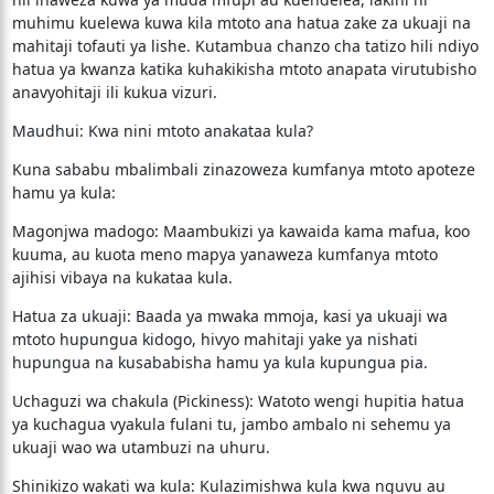
muhimu kuelewa kuwa kila mtoto ana hatua zake za ukuaji na
mahitaji tofauti ya lishe. Kutambua chanzo cha tatizo hili ndiyo
hatua ya kwanza katika kuhakikisha mtoto anapata virutubisho
anavyohitaji ili kukua vizuri.
​Maudhui: Kwa nini mtoto anakataa kula?
​Kuna sababu mbalimbali zinazoweza kumfanya mtoto apoteze
hamu ya kula:
​Magonjwa madogo: Maambukizi ya kawaida kama mafua, koo
kuuma, au kuota meno mapya yanaweza kumfanya mtoto
ajihisi vibaya na kukataa kula.
​Hatua za ukuaji: Baada ya mwaka mmoja, kasi ya ukuaji wa
mtoto hupungua kidogo, hivyo mahitaji yake ya nishati
hupungua na kusababisha hamu ya kula kupungua pia.
​Uchaguzi wa chakula (Pickiness): Watoto wengi hupitia hatua
ya kuchagua vyakula fulani tu, jambo ambalo ni sehemu ya
ukuaji wao wa utambuzi na uhuru.
​Shinikizo wakati wa kula: Kulazimishwa kula kwa nguvu au