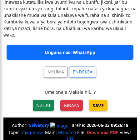
linaweza kutatulika kwa uvumilivu na ubunifu jikoni. Jaribu
kupika vyakula vya rangi tofauti, mpatie nafasi ya kuchagua, na
uhakikishe muda wa kula unakuwa wa furaha na si shinikizo.
Kumbuka kuwa afya bora ya mtoto hujengwa kwa ushirikiano
kati ya mzazi, lishe bora, na ufuatiliaji wa karibu wa ukuaji
wake.
Ungana nasi WhatsApp
NYUMA
ENDELEA
Umeionaje Makala hii.. ?
NZURI
MBAYA
SAVE
Author:
Salvatory
Tarehe:
2026-06-23 09:26:18
Topic:
magonjwa
Main:
Masomo
File:
Download PDF
Views
137