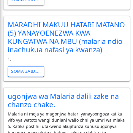
MARADHI MAKUU HATARI MATANO
(5) YANAYOENEZWA KWA
KUNG'ATWA NA MBU (malaria ndio
inachukua nafasi ya kwanza)
1.
SOMA ZAIDI...
ugonjwa wa Malaria dalili zake na
chanzo chake.
Malaria ni moja ya magonjwa hatari yanayoongoza katika
vifo vya watoto wengi duniani walio chni ya umri wa miaka
5. Katika post hii utakwend akujifunza kuhusuugonjwa
huu jinsi unavyotokea, hatuwa zake na dalili zake.