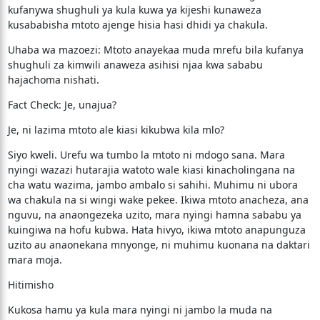
kufanywa shughuli ya kula kuwa ya kijeshi kunaweza
kusababisha mtoto ajenge hisia hasi dhidi ya chakula.
​Uhaba wa mazoezi: Mtoto anayekaa muda mrefu bila kufanya
shughuli za kimwili anaweza asihisi njaa kwa sababu
hajachoma nishati.
​Fact Check: Je, unajua?
​Je, ni lazima mtoto ale kiasi kikubwa kila mlo?
Siyo kweli. Urefu wa tumbo la mtoto ni mdogo sana. Mara
nyingi wazazi hutarajia watoto wale kiasi kinacholingana na
cha watu wazima, jambo ambalo si sahihi. Muhimu ni ubora
wa chakula na si wingi wake pekee. Ikiwa mtoto anacheza, ana
nguvu, na anaongezeka uzito, mara nyingi hamna sababu ya
kuingiwa na hofu kubwa. Hata hivyo, ikiwa mtoto anapunguza
uzito au anaonekana mnyonge, ni muhimu kuonana na daktari
mara moja.
​Hitimisho
​Kukosa hamu ya kula mara nyingi ni jambo la muda na