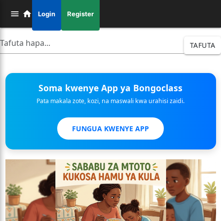
Login
Register
TAFUTA
Soma kwenye App ya Bongoclass
Pata makala zote, kozi, na maswali kwa urahisi zaidi.
FUNGUA KWENYE APP