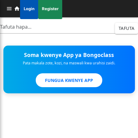
Login
Register
TAFUTA
Soma kwenye App ya Bongoclass
Pata makala zote, kozi, na maswali kwa urahisi zaidi.
FUNGUA KWENYE APP