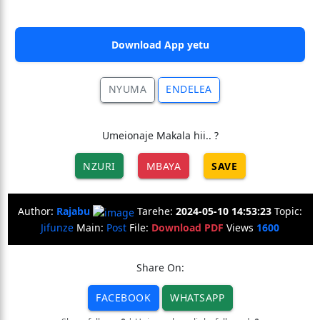
Download App yetu
NYUMA
ENDELEA
Umeionaje Makala hii.. ?
NZURI
MBAYA
SAVE
Author:
Rajabu
Tarehe:
2024-05-10 14:53:23
Topic:
Jifunze
Main:
Post
File:
Download PDF
Views
1600
Share On:
FACEBOOK
WHATSAPP