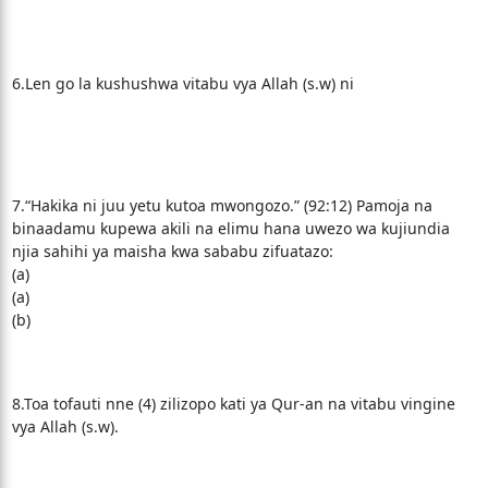
6.Len go la kushushwa vitabu vya Allah (s.w) ni
7.“Hakika ni juu yetu kutoa mwongozo.” (92:12) Pamoja na
binaadamu kupewa akili na elimu hana uwezo wa kujiundia
njia sahihi ya maisha kwa sababu zifuatazo:
(a)
(a)
(b)
8.Toa tofauti nne (4) zilizopo kati ya Qur-an na vitabu vingine
vya Allah (s.w).