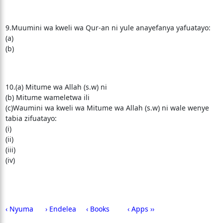
9.Muumini wa kweli wa Qur-an ni yule anayefanya yafuatayo:
(a)
(b)
10.(a) Mitume wa Allah (s.w) ni
(b) Mitume wameletwa ili
(c)Waumini wa kweli wa Mitume wa Allah (s.w) ni wale wenye
tabia zifuatayo:
(i)
(ii)
(iii)
(iv)
‹ Nyuma
› Endelea
‹ Books
‹ Apps ››