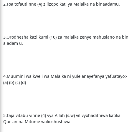
2.Toa tofauti nne (4) zilizopo kati ya Malaika na binaadamu.
3.Orodhesha kazi kumi (10) za malaika zenye mahusiano na bin
a adam u.
4.Muumini wa kweli wa Malaika ni yule anayefanya yafuatayo:-
(a) (b) (c) (d)
5.Taja vitabu vinne (4) vya Allah (s.w) vilivyohadithiwa katika
Qur-an na Mitume walioshushiwa.