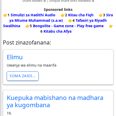
Share follows:
0
| Unique share links followed:
0
Sponsored links
👉1
Simulizi za Hadithi Audio
👉2
Kitau cha Fiqh
👉3
Sira
ya Mtume Muhammad (s.a.w)
👉4
Tafasiri ya Riyadh
Swalihina
👉5
Bongolite - Game zone - Play free game
👉
6
Kitabu cha Afya
Post zinazofanana:
Elimu
Uwanja wa elimu na maarifa
SOMA ZAIDI...
Kuepuka mabishano na madhara
ya kugombana
16.