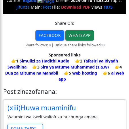
Author:
Rajabu
Tarehe:
2024-05-10 14:53:23
Topic:
Jifunze
Main:
Post
File:
Download PDF
Views
1875
Share On:
FACEBOOK
WHATSAPP
Share follows:
0
| Unique share links followed:
0
Sponsored links
👉1
Simulizi za Hadithi Audio
👉2
Tafasiri ya Riyadh
Swalihina
👉3
Sira ya Mtume Muhammad (s.a.w)
👉4
Dua za Mitume na Manabii
👉5
web hosting
👉6
ai web
app
Post zinazofanana:
(xiii)Huwa muaminifu
Waumini wa kweli waliofuzu huchunga amana.
SOMA ZAIDI...