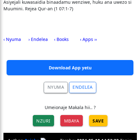
Asiyejali kuwasaidia binaadamu wenziwe, huku ana uwezo si
Muumini. Rejea Qur-an (1 07:1-7)
‹ Nyuma
› Endelea
‹ Books
‹ Apps ››
Download App yetu
NYUMA
ENDELEA
Umeionaje Makala hii.. ?
NZURI
MBAYA
SAVE