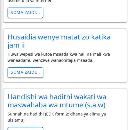
usome bila ya internet.
SOMA ZAIDI...
Husaidia wenye matatizo katika
jam ii
Huwa wepesi wa kutoa msaada kwa hali na mali kwa
wanaadamu wenziwe wanaohitajia msaada.
SOMA ZAIDI...
Uandishi wa hadithi wakati wa
maswahaba wa mtume (s.a.w)
Sunnah na hadithi (EDK form 2: dhana ya elimu ya
uislamu)