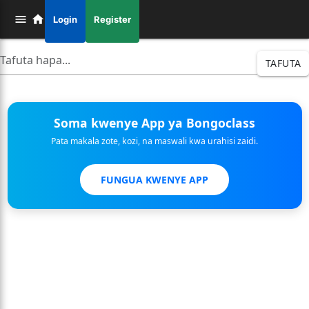
Login
Register
TAFUTA
Soma kwenye App ya Bongoclass
Pata makala zote, kozi, na maswali kwa urahisi zaidi.
FUNGUA KWENYE APP