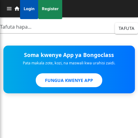
Login
Register
TAFUTA
Soma kwenye App ya Bongoclass
Pata makala zote, kozi, na maswali kwa urahisi zaidi.
FUNGUA KWENYE APP