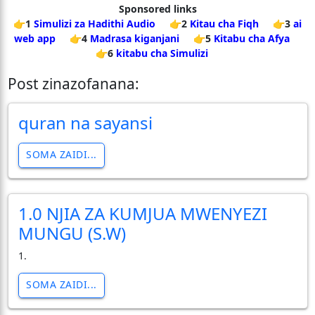
Sponsored links
👉1
Simulizi za Hadithi Audio
👉2
Kitau cha Fiqh
👉3
ai
web app
👉4
Madrasa kiganjani
👉5
Kitabu cha Afya
👉6
kitabu cha Simulizi
Post zinazofanana:
quran na sayansi
SOMA ZAIDI...
1.0 NJIA ZA KUMJUA MWENYEZI
MUNGU (S.W)
1.
SOMA ZAIDI...