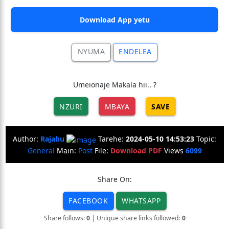
Download App yetu
NYUMA
ENDELEA
Umeionaje Makala hii.. ?
NZURI
MBAYA
SAVE
Author:
Rajabu
Tarehe:
2024-05-10 14:53:23
Topic:
General
Main:
Post
File:
Download PDF
Views
6099
Share On:
FACEBOOK
WHATSAPP
Share follows:
0
| Unique share links followed:
0