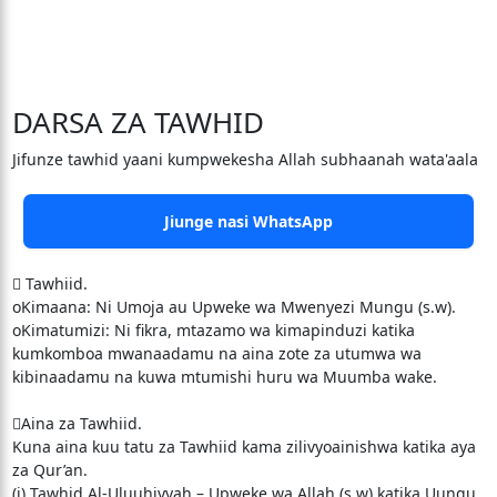
DARSA ZA TAWHID
Jifunze tawhid yaani kumpwekesha Allah subhaanah wata'aala
Jiunge nasi WhatsApp
 Tawhiid.
oKimaana: Ni Umoja au Upweke wa Mwenyezi Mungu (s.w).
oKimatumizi: Ni fikra, mtazamo wa kimapinduzi katika
kumkomboa mwanaadamu na aina zote za utumwa wa
kibinaadamu na kuwa mtumishi huru wa Muumba wake.
Aina za Tawhiid.
Kuna aina kuu tatu za Tawhiid kama zilivyoainishwa katika aya
za Qur’an.
(i) Tawhid Al-Uluuhiyyah – Upweke wa Allah (s.w) katika Uungu