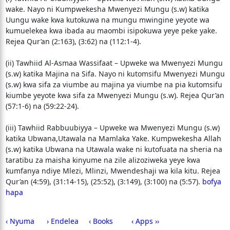
wake. Nayo ni Kumpwekesha Mwenyezi Mungu (s.w) katika
Uungu wake kwa kutokuwa na mungu mwingine yeyote wa
kumuelekea kwa ibada au maombi isipokuwa yeye peke yake.
Rejea Qur’an (2:163), (3:62) na (112:1-4).
(ii) Tawhiid Al-Asmaa Wassifaat – Upweke wa Mwenyezi Mungu
(s.w) katika Majina na Sifa. Nayo ni kutomsifu Mwenyezi Mungu
(s.w) kwa sifa za viumbe au majina ya viumbe na pia kutomsifu
kiumbe yeyote kwa sifa za Mwenyezi Mungu (s.w). Rejea Qur’an
(57:1-6) na (59:22-24).
(iii) Tawhiid Rabbuubiyya – Upweke wa Mwenyezi Mungu (s.w)
katika Ubwana,Utawala na Mamlaka Yake. Kumpwekesha Allah
(s.w) katika Ubwana na Utawala wake ni kutofuata na sheria na
taratibu za maisha kinyume na zile alizoziweka yeye kwa
kumfanya ndiye Mlezi, Mlinzi, Mwendeshaji wa kila kitu. Rejea
Qur’an (4:59), (31:14-15), (25:52), (3:149), (3:100) na (5:57).
bofya
hapa
‹ Nyuma
› Endelea
‹ Books
‹ Apps ››