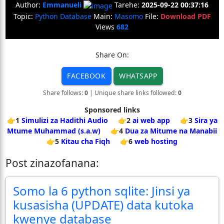
Author:
Emmanueli
Tarehe:
2025-09-22 00:37:16
Topic:
Python Database
Main:
Masomo
File:
Download PDF
Views
682
Share On:
FACEBOOK
WHATSAPP
Share follows:
0
| Unique share links followed:
0
Sponsored links
👉1
Simulizi za Hadithi Audio
👉2
ai web app
👉3
Sira ya
Mtume Muhammad (s.a.w)
👉4
Dua za Mitume na Manabii
👉5
Kitau cha Fiqh
👉6
web hosting
Post zinazofanana:
Somo la 6 python sqlite: Jinsi ya
kusasisha (UPDATE) data kutoka
kwenye database