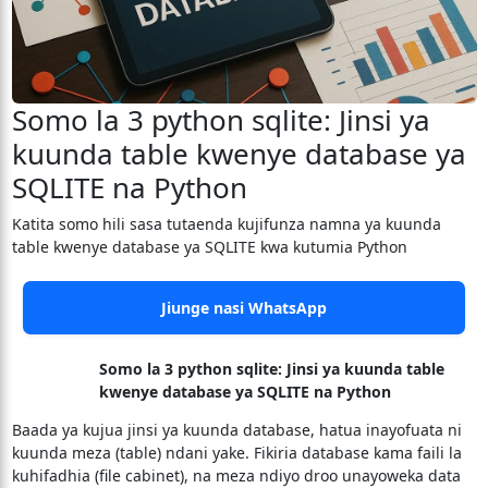
Somo la 3 python sqlite: Jinsi ya
kuunda table kwenye database ya
SQLITE na Python
Katita somo hili sasa tutaenda kujifunza namna ya kuunda
table kwenye database ya SQLITE kwa kutumia Python
Jiunge nasi WhatsApp
Somo la 3 python sqlite: Jinsi ya kuunda table
kwenye database ya SQLITE na Python
Baada ya kujua jinsi ya kuunda database, hatua inayofuata ni
kuunda meza (table) ndani yake. Fikiria database kama faili la
kuhifadhia (file cabinet), na meza ndiyo droo unayoweka data