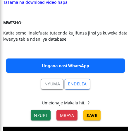
Tazama na download video hapa
MWISHO:
Katita somo linalofuata tutaenda kujifunza jinsi ya kuweka data
kwenye table ndani ya database
Ungana nasi WhatsApp
NYUMA
ENDELEA
Umeionaje Makala hii.. ?
NZURI
MBAYA
SAVE