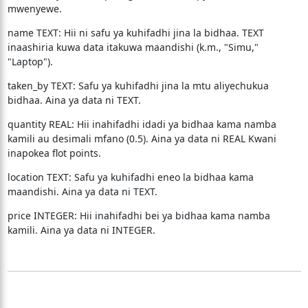
mwenyewe.
name TEXT: Hii ni safu ya kuhifadhi jina la bidhaa. TEXT
inaashiria kuwa data itakuwa maandishi (k.m., "Simu,"
"Laptop").
taken_by TEXT: Safu ya kuhifadhi jina la mtu aliyechukua
bidhaa. Aina ya data ni TEXT.
quantity REAL: Hii inahifadhi idadi ya bidhaa kama namba
kamili au desimali mfano (0.5). Aina ya data ni REAL Kwani
inapokea flot points.
location TEXT: Safu ya kuhifadhi eneo la bidhaa kama
maandishi. Aina ya data ni TEXT.
price INTEGER: Hii inahifadhi bei ya bidhaa kama namba
kamili. Aina ya data ni INTEGER.