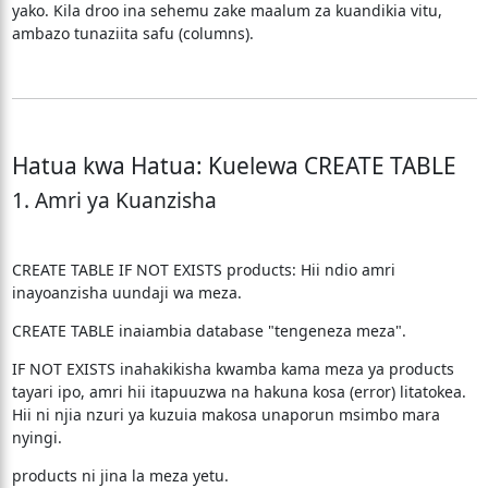
yako. Kila droo ina sehemu zake maalum za kuandikia vitu,
ambazo tunaziita safu (columns).
Hatua kwa Hatua: Kuelewa CREATE TABLE
1. Amri ya Kuanzisha
CREATE TABLE IF NOT EXISTS products: Hii ndio amri
inayoanzisha uundaji wa meza.
CREATE TABLE inaiambia database "tengeneza meza".
IF NOT EXISTS inahakikisha kwamba kama meza ya products
tayari ipo, amri hii itapuuzwa na hakuna kosa (error) litatokea.
Hii ni njia nzuri ya kuzuia makosa unaporun msimbo mara
nyingi.
products ni jina la meza yetu.