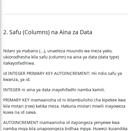
2. Safu (Columns) na Aina za Data
Ndani ya mabano (...), unaeleza muundo wa meza yako,
ukiorodhesha kila safu (column) na aina ya data (data type)
itakayoifadhiwa.
id INTEGER PRIMARY KEY AUTOINCREMENT: Hii ndio safu ya
kwanza, ya id.
INTEGER ni aina ya data inayohifadhi namba kamili.
PRIMARY KEY inamaanisha id ni kitambulisho cha kipekee kwa
kila mstari (row) katika meza. Hakuna mistari miwili inayoweza
kuwa na id sawa.
AUTOINCREMENT inamaanisha id itajiongeza yenyewe kwa
namba moja kila unapoongeza bidhaa mpya. Huwezi kuiandika