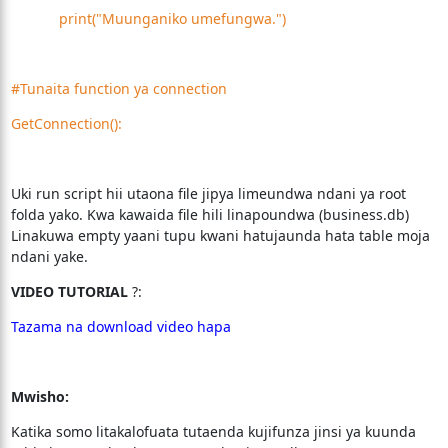
print("Muunganiko umefungwa.")
#Tunaita function ya connection
GetConnection():
Uki run script hii utaona file jipya limeundwa ndani ya root
folda yako. Kwa kawaida file hili linapoundwa (business.db)
Linakuwa empty yaani tupu kwani hatujaunda hata table moja
ndani yake.
VIDEO TUTORIAL
?:
Tazama na download video hapa
Mwisho:
Katika somo litakalofuata tutaenda kujifunza jinsi ya kuunda