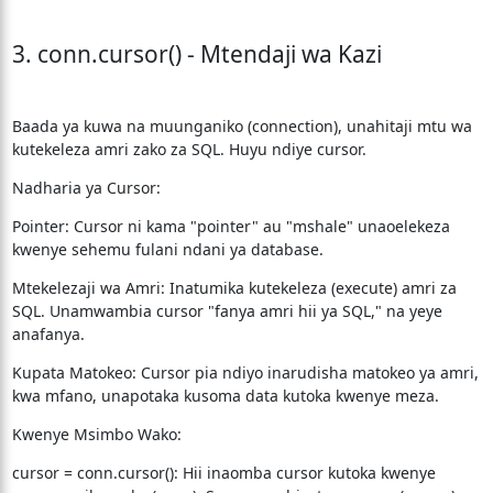
3. conn.cursor() - Mtendaji wa Kazi
Baada ya kuwa na muunganiko (connection), unahitaji mtu wa
kutekeleza amri zako za SQL. Huyu ndiye cursor.
Nadharia ya Cursor:
Pointer: Cursor ni kama "pointer" au "mshale" unaoelekeza
kwenye sehemu fulani ndani ya database.
Mtekelezaji wa Amri: Inatumika kutekeleza (execute) amri za
SQL. Unamwambia cursor "fanya amri hii ya SQL," na yeye
anafanya.
Kupata Matokeo: Cursor pia ndiyo inarudisha matokeo ya amri,
kwa mfano, unapotaka kusoma data kutoka kwenye meza.
Kwenye Msimbo Wako:
cursor = conn.cursor(): Hii inaomba cursor kutoka kwenye