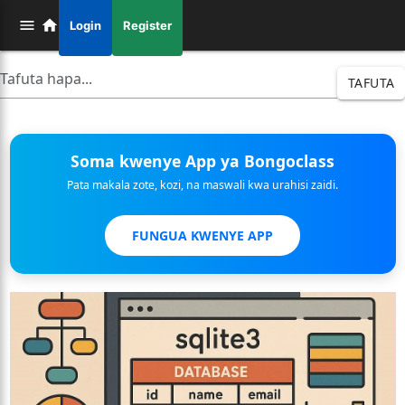
Login
Register
TAFUTA
Soma kwenye App ya Bongoclass
Pata makala zote, kozi, na maswali kwa urahisi zaidi.
FUNGUA KWENYE APP