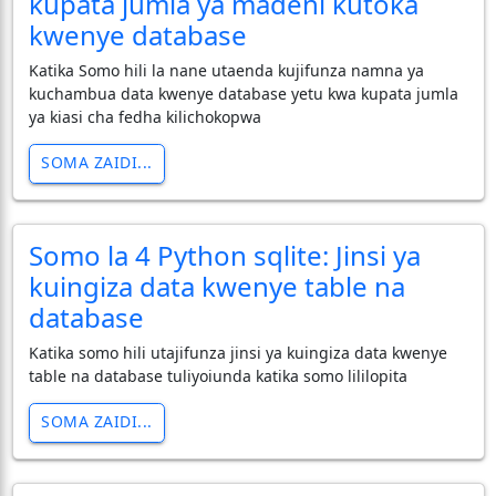
kupata jumla ya madeni kutoka
kwenye database
Katika Somo hili la nane utaenda kujifunza namna ya
kuchambua data kwenye database yetu kwa kupata jumla
ya kiasi cha fedha kilichokopwa
SOMA ZAIDI...
Somo la 4 Python sqlite: Jinsi ya
kuingiza data kwenye table na
database
Katika somo hili utajifunza jinsi ya kuingiza data kwenye
table na database tuliyoiunda katika somo lililopita
SOMA ZAIDI...