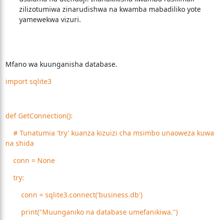
zilizotumiwa zinarudishwa na kwamba mabadiliko yote
yamewekwa vizuri.
Mfano wa kuunganisha database.
import sqlite3
def GetConnection():
# Tunatumia 'try' kuanza kizuizi cha msimbo unaoweza kuwa
na shida
conn = None
try:
conn = sqlite3.connect('business.db')
print("Muunganiko na database umefanikiwa.")