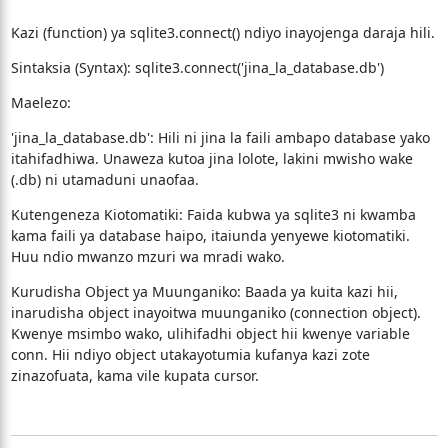
Kazi (function) ya sqlite3.connect() ndiyo inayojenga daraja hili.
Sintaksia (Syntax): sqlite3.connect('jina_la_database.db')
Maelezo:
'jina_la_database.db': Hili ni jina la faili ambapo database yako
itahifadhiwa. Unaweza kutoa jina lolote, lakini mwisho wake
(.db) ni utamaduni unaofaa.
Kutengeneza Kiotomatiki: Faida kubwa ya sqlite3 ni kwamba
kama faili ya database haipo, itaiunda yenyewe kiotomatiki.
Huu ndio mwanzo mzuri wa mradi wako.
Kurudisha Object ya Muunganiko: Baada ya kuita kazi hii,
inarudisha object inayoitwa muunganiko (connection object).
Kwenye msimbo wako, ulihifadhi object hii kwenye variable
conn. Hii ndiyo object utakayotumia kufanya kazi zote
zinazofuata, kama vile kupata cursor.