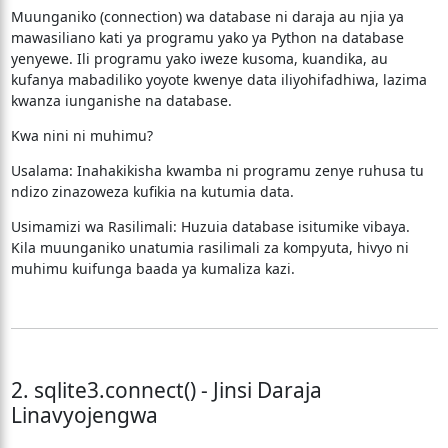
Muunganiko (connection) wa database ni daraja au njia ya
mawasiliano kati ya programu yako ya Python na database
yenyewe. Ili programu yako iweze kusoma, kuandika, au
kufanya mabadiliko yoyote kwenye data iliyohifadhiwa, lazima
kwanza iunganishe na database.
Kwa nini ni muhimu?
Usalama: Inahakikisha kwamba ni programu zenye ruhusa tu
ndizo zinazoweza kufikia na kutumia data.
Usimamizi wa Rasilimali: Huzuia database isitumike vibaya.
Kila muunganiko unatumia rasilimali za kompyuta, hivyo ni
muhimu kuifunga baada ya kumaliza kazi.
2. sqlite3.connect() - Jinsi Daraja
Linavyojengwa