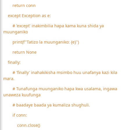
return conn
except Exception as e:
# 'except' inakimbilia hapa kama kuna shida ya
muunganiko
print(f"Tatizo la muunganiko: {e}")
return None
finally:
# 'finally' inahakikisha msimbo huu unafanya kazi kila
mara.
# Tunafunga muunganiko hapa kwa usalama, ingawa
unaweza kuufunga
# baadaye baada ya kumaliza shughuli.
if conn:
conn.close()