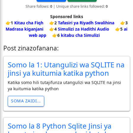
Share follows:
0
| Unique share links followed:
0
Sponsored links
👉1
Kitau cha Fiqh
👉2
Tafasiri ya Riyadh Swalihina
👉3
Madrasa kiganjani
👉4
Simulizi za Hadithi Audio
👉5
ai
web app
👉6
kitabu cha Simulizi
Post zinazofanana:
Somo la 1: Utangulizi wa SQLITE na
jinsi ya kuitumia katika python
Katika somo hili tutajifunza utangulizi wa SQLITE na jinsi
ya kuitumia katika python
SOMA ZAIDI...
Somo la 8 Python Sqlite Jinsi ya