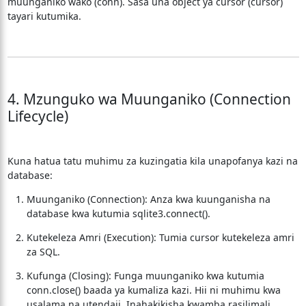
muunganiko wako (conn). Sasa una object ya cursor (cursor)
tayari kutumika.
4. Mzunguko wa Muunganiko (Connection
Lifecycle)
Kuna hatua tatu muhimu za kuzingatia kila unapofanya kazi na
database:
Muunganiko (Connection): Anza kwa kuunganisha na
database kwa kutumia sqlite3.connect().
Kutekeleza Amri (Execution): Tumia cursor kutekeleza amri
za SQL.
Kufunga (Closing): Funga muunganiko kwa kutumia
conn.close() baada ya kumaliza kazi. Hii ni muhimu kwa
usalama na utendaji. Inahakikisha kwamba rasilimali