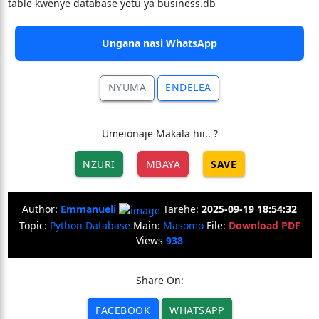
table kwenye database yetu ya business.db
Ungana nasi WhatsApp
NYUMA
ENDELEA
Umeionaje Makala hii.. ?
NZURI
MBAYA
SAVE
Author:
Emmanueli
Tarehe:
2025-09-19 18:54:32
Topic:
Python Database
Main:
Masomo
File:
Download PDF
Views
938
Share On:
FACEBOOK
WHATSAPP