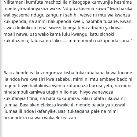
Nilitamani kumfuta machozi ila nikaogopa kumvunjia heshima
mbele ya wafanyakazi wake. Ndipo akasema kuwa “ kwa hakika
walioyasema ndugu zangu ni sahihi, wewe ni mtu wa kwanza
kukupenda, na amini nakupenda kweli, naomba tuoane. Kwani
siwezi kukukosa tena, siwezi kuonja tena adhabu ya kuwa
mbali nawe, uso wako kama lulu kwangu, katu sichoki
kukutazama, tabasamu lako…… mmmhmmh nakupenda sana.”
Basi aliendelea kuzungumza kisha tukakubaliana kuwa tuoane
ila ndoa iwe kwa siri kwa sababu, mimi ni mtu ambaye bado ni
mgeni hivyo haitakuwa vyema kutangaza harusi yetu, na mimi
ninatambulikamkwa utajiri nilio nao, hivyo wanaweza
kukufanyia fitina, na hata kukuumiza. Siku ilofata ilikuwa ni
ijumaa. Basi akanielekeza kwake ili niende baada ya kuswali
ijumaa ili ndoa ikafanyike. Basi tukaagana pale na mimi
nikaondoka na wao wakaelekea zao.