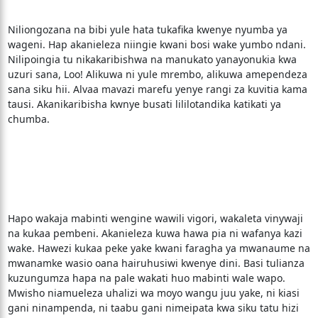
Niliongozana na bibi yule hata tukafika kwenye nyumba ya
wageni. Hap akanieleza niingie kwani bosi wake yumbo ndani.
Nilipoingia tu nikakaribishwa na manukato yanayonukia kwa
uzuri sana, Loo! Alikuwa ni yule mrembo, alikuwa amependeza
sana siku hii. Alvaa mavazi marefu yenye rangi za kuvitia kama
tausi. Akanikaribisha kwnye busati lililotandika katikati ya
chumba.
Hapo wakaja mabinti wengine wawili vigori, wakaleta vinywaji
na kukaa pembeni. Akanieleza kuwa hawa pia ni wafanya kazi
wake. Hawezi kukaa peke yake kwani faragha ya mwanaume na
mwanamke wasio oana hairuhusiwi kwenye dini. Basi tulianza
kuzungumza hapa na pale wakati huo mabinti wale wapo.
Mwisho niamueleza uhalizi wa moyo wangu juu yake, ni kiasi
gani ninampenda, ni taabu gani nimeipata kwa siku tatu hizi