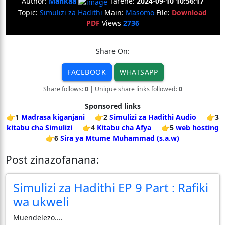
Author:
Mankaa
Tarehe:
2024-09-10 10:56:17
Topic:
Simulizi za Hadithi
Main:
Masomo
File:
Download
PDF
Views
2736
Share On:
FACEBOOK
WHATSAPP
Share follows:
0
| Unique share links followed:
0
Sponsored links
👉1
Madrasa kiganjani
👉2
Simulizi za Hadithi Audio
👉3
kitabu cha Simulizi
👉4
Kitabu cha Afya
👉5
web hosting
👉6
Sira ya Mtume Muhammad (s.a.w)
Post zinazofanana:
Simulizi za Hadithi EP 9 Part : Rafiki
wa ukweli
Muendelezo....