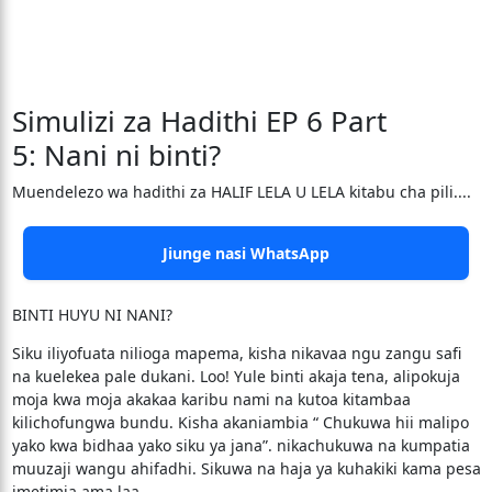
Simulizi za Hadithi EP 6 Part
5: Nani ni binti?
Muendelezo wa hadithi za HALIF LELA U LELA kitabu cha pili....
Jiunge nasi WhatsApp
BINTI HUYU NI NANI?
Siku iliyofuata nilioga mapema, kisha nikavaa ngu zangu safi
na kuelekea pale dukani. Loo! Yule binti akaja tena, alipokuja
moja kwa moja akakaa karibu nami na kutoa kitambaa
kilichofungwa bundu. Kisha akaniambia “ Chukuwa hii malipo
yako kwa bidhaa yako siku ya jana”. nikachukuwa na kumpatia
muuzaji wangu ahifadhi. Sikuwa na haja ya kuhakiki kama pesa
imetimia ama laa.