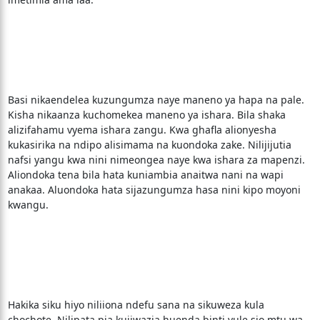
Basi nikaendelea kuzungumza naye maneno ya hapa na pale.
Kisha nikaanza kuchomekea maneno ya ishara. Bila shaka
alizifahamu vyema ishara zangu. Kwa ghafla alionyesha
kukasirika na ndipo alisimama na kuondoka zake. Nilijijutia
nafsi yangu kwa nini nimeongea naye kwa ishara za mapenzi.
Aliondoka tena bila hata kuniambia anaitwa nani na wapi
anakaa. Aluondoka hata sijazungumza hasa nini kipo moyoni
kwangu.
Hakika siku hiyo niliiona ndefu sana na sikuweza kula
chochote. Nilipata pia kujiwazia huenda binti yule sio mtu wa