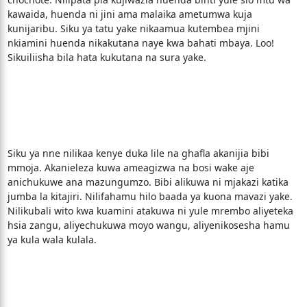
kawaida, huenda ni jini ama malaika ametumwa kuja
kunijaribu. Siku ya tatu yake nikaamua kutembea mjini
nkiamini huenda nikakutana naye kwa bahati mbaya. Loo!
Sikuiliisha bila hata kukutana na sura yake.
Siku ya nne nilikaa kenye duka lile na ghafla akanijia bibi
mmoja. Akanieleza kuwa ameagizwa na bosi wake aje
anichukuwe ana mazungumzo. Bibi alikuwa ni mjakazi katika
jumba la kitajiri. Nilifahamu hilo baada ya kuona mavazi yake.
Nilikubali wito kwa kuamini atakuwa ni yule mrembo aliyeteka
hsia zangu, aliyechukuwa moyo wangu, aliyenikosesha hamu
ya kula wala kulala.