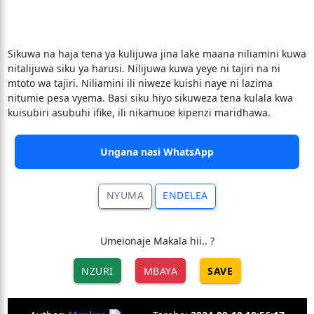
Sikuwa na haja tena ya kulijuwa jina lake maana niliamini kuwa
nitalijuwa siku ya harusi. Nilijuwa kuwa yeye ni tajiri na ni
mtoto wa tajiri. Niliamini ili niweze kuishi naye ni lazima
nitumie pesa vyema. Basi siku hiyo sikuweza tena kulala kwa
kuisubiri asubuhi ifike, ili nikamuoe kipenzi maridhawa.
Ungana nasi WhatsApp
NYUMA
ENDELEA
Umeionaje Makala hii.. ?
NZURI
MBAYA
SAVE