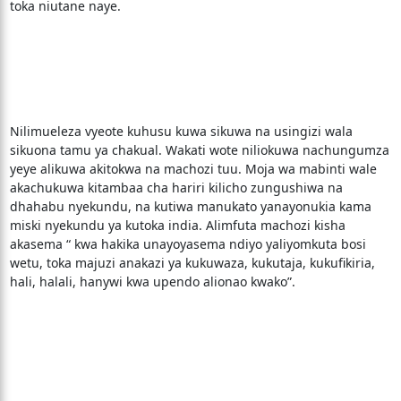
toka niutane naye.
Nilimueleza vyeote kuhusu kuwa sikuwa na usingizi wala
sikuona tamu ya chakual. Wakati wote niliokuwa nachungumza
yeye alikuwa akitokwa na machozi tuu. Moja wa mabinti wale
akachukuwa kitambaa cha hariri kilicho zungushiwa na
dhahabu nyekundu, na kutiwa manukato yanayonukia kama
miski nyekundu ya kutoka india. Alimfuta machozi kisha
akasema “ kwa hakika unayoyasema ndiyo yaliyomkuta bosi
wetu, toka majuzi anakazi ya kukuwaza, kukutaja, kukufikiria,
hali, halali, hanywi kwa upendo alionao kwako”.