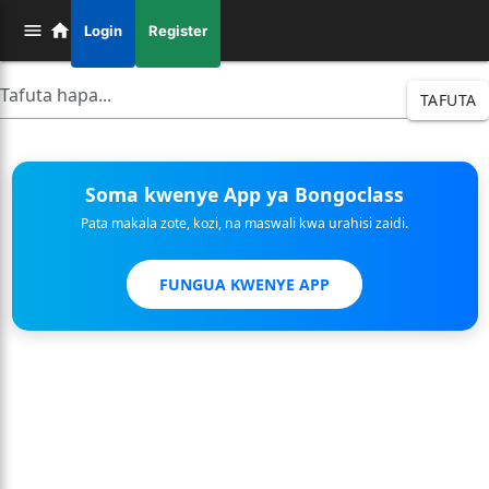
Login
Register
TAFUTA
Soma kwenye App ya Bongoclass
Pata makala zote, kozi, na maswali kwa urahisi zaidi.
FUNGUA KWENYE APP