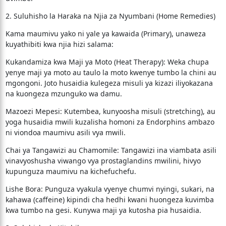
​2. Suluhisho la Haraka na Njia za Nyumbani (Home Remedies)
​Kama maumivu yako ni yale ya kawaida (Primary), unaweza
kuyathibiti kwa njia hizi salama:
​Kukandamiza kwa Maji ya Moto (Heat Therapy): Weka chupa
yenye maji ya moto au taulo la moto kwenye tumbo la chini au
mgongoni. Joto husaidia kulegeza misuli ya kizazi iliyokazana
na kuongeza mzunguko wa damu.
​Mazoezi Mepesi: Kutembea, kunyoosha misuli (stretching), au
yoga husaidia mwili kuzalisha homoni za Endorphins ambazo
ni viondoa maumivu asili vya mwili.
​Chai ya Tangawizi au Chamomile: Tangawizi ina viambata asili
vinavyoshusha viwango vya prostaglandins mwilini, hivyo
kupunguza maumivu na kichefuchefu.
​Lishe Bora: Punguza vyakula vyenye chumvi nyingi, sukari, na
kahawa (caffeine) kipindi cha hedhi kwani huongeza kuvimba
kwa tumbo na gesi. Kunywa maji ya kutosha pia husaidia.