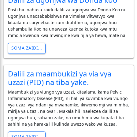
Posti hii inahusu zaidi dalili za ugonjwa wa Donda Koo ni
ugonjwa unaosababishwa na vimelea viitwavyo kwa
kitaalamu corynebacterium diphtheria, ugonjwa huu
ushambulia Koo na unaweza kuenea kutoka kwa mtu
mmoja kwenda kwa mwingine kwa njia ya hewa, mate na
SOMA ZAIDI...
Dalili za maambukizi ya via vya
uzazi (PID) na tiba yake.
Maambukizi ya viungo vya uzazi, kitaalamu kama Pelvic
Inflammatory Disease (PID), ni hali ya kuvimba kwa viungo
vya uzazi vya ndani ya mwanamke, ikiwemo mji wa mimba,
mirija ya uzazi, na ovari. Makala hii inaelezea dalili za
ugonjwa huu, sababu zake, na umuhimu wa kupata tiba
sahihi na ya haraka ili kulinda uwezo wako wa kuzaa.
SOMA ZAIDI...