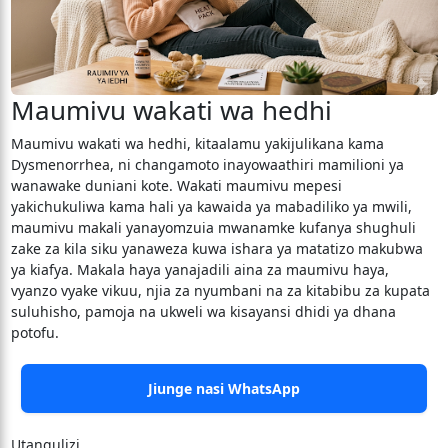
Maumivu wakati wa hedhi
​Maumivu wakati wa hedhi, kitaalamu yakijulikana kama
Dysmenorrhea, ni changamoto inayowaathiri mamilioni ya
wanawake duniani kote. Wakati maumivu mepesi
yakichukuliwa kama hali ya kawaida ya mabadiliko ya mwili,
maumivu makali yanayomzuia mwanamke kufanya shughuli
zake za kila siku yanaweza kuwa ishara ya matatizo makubwa
ya kiafya. Makala haya yanajadili aina za maumivu haya,
vyanzo vyake vikuu, njia za nyumbani na za kitabibu za kupata
suluhisho, pamoja na ukweli wa kisayansi dhidi ya dhana
potofu.
Jiunge nasi WhatsApp
Utangulizi