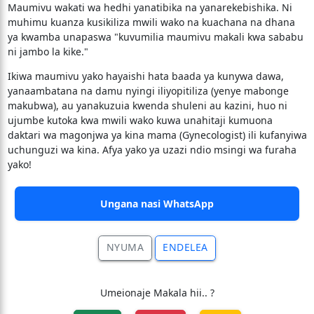
​Maumivu wakati wa hedhi yanatibika na yanarekebishika. Ni
muhimu kuanza kusikiliza mwili wako na kuachana na dhana
ya kwamba unapaswa "kuvumilia maumivu makali kwa sababu
ni jambo la kike."
​Ikiwa maumivu yako hayaishi hata baada ya kunywa dawa,
yanaambatana na damu nyingi iliyopitiliza (yenye mabonge
makubwa), au yanakuzuia kwenda shuleni au kazini, huo ni
ujumbe kutoka kwa mwili wako kuwa unahitaji kumuona
daktari wa magonjwa ya kina mama (Gynecologist) ili kufanyiwa
uchunguzi wa kina. Afya yako ya uzazi ndio msingi wa furaha
yako!
Ungana nasi WhatsApp
NYUMA
ENDELEA
Umeionaje Makala hii.. ?