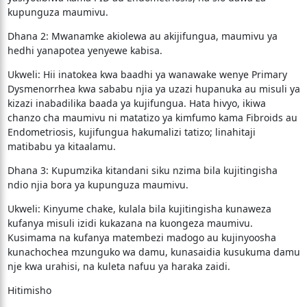
kupunguza maumivu.
​Dhana 2: Mwanamke akiolewa au akijifungua, maumivu ya
hedhi yanapotea yenyewe kabisa.
​Ukweli: Hii inatokea kwa baadhi ya wanawake wenye Primary
Dysmenorrhea kwa sababu njia ya uzazi hupanuka au misuli ya
kizazi inabadilika baada ya kujifungua. Hata hivyo, ikiwa
chanzo cha maumivu ni matatizo ya kimfumo kama Fibroids au
Endometriosis, kujifungua hakumalizi tatizo; linahitaji
matibabu ya kitaalamu.
​Dhana 3: Kupumzika kitandani siku nzima bila kujitingisha
ndio njia bora ya kupunguza maumivu.
​Ukweli: Kinyume chake, kulala bila kujitingisha kunaweza
kufanya misuli izidi kukazana na kuongeza maumivu.
Kusimama na kufanya matembezi madogo au kujinyoosha
kunachochea mzunguko wa damu, kunasaidia kusukuma damu
nje kwa urahisi, na kuleta nafuu ya haraka zaidi.
​Hitimisho