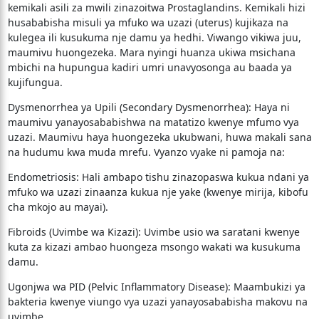
kemikali asili za mwili zinazoitwa Prostaglandins. Kemikali hizi
husababisha misuli ya mfuko wa uzazi (uterus) kujikaza na
kulegea ili kusukuma nje damu ya hedhi. Viwango vikiwa juu,
maumivu huongezeka. Mara nyingi huanza ukiwa msichana
mbichi na hupungua kadiri umri unavyosonga au baada ya
kujifungua.
​Dysmenorrhea ya Upili (Secondary Dysmenorrhea): Haya ni
maumivu yanayosababishwa na matatizo kwenye mfumo vya
uzazi. Maumivu haya huongezeka ukubwani, huwa makali sana
na hudumu kwa muda mrefu. Vyanzo vyake ni pamoja na:
​Endometriosis: Hali ambapo tishu zinazopaswa kukua ndani ya
mfuko wa uzazi zinaanza kukua nje yake (kwenye mirija, kibofu
cha mkojo au mayai).
​Fibroids (Uvimbe wa Kizazi): Uvimbe usio wa saratani kwenye
kuta za kizazi ambao huongeza msongo wakati wa kusukuma
damu.
​Ugonjwa wa PID (Pelvic Inflammatory Disease): Maambukizi ya
bakteria kwenye viungo vya uzazi yanayosababisha makovu na
uvimbe.