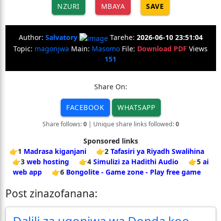
NZURI
MBAYA
SAVE
Author:
Salvatory
Tarehe:
2026-06-10 23:51:04
Topic:
magonjwa
Main:
Masomo
File:
Download PDF
Views
151
Share On:
FACEBOOK
WHATSAPP
Share follows:
0
| Unique share links followed:
0
Sponsored links
👉1
Madrasa kiganjani
👉2
Tafasiri ya Riyadh Swalihina
👉3
web hosting
👉4
Simulizi za Hadithi Audio
👉5
ai
web app
👉6
Bongolite - Game zone - Play free game
Post zinazofanana:
Dalili za ugonjwa wa Donda koo