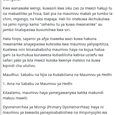
​Kwa wanawake wengi, kuwasili kwa siku zao za mwezi hakuji tu
na mabadiliko ya hisia, bali pia na maumivu makali ya tumbo la
chini, mgongo, na hata mapaja. Hali hii imekuwa ikichukuliwa
na jamii nyingi kama "sehemu tu ya kuwa mwanamke" au
jambo linalopaswa kuvumiliwa kwa siri.
​Hata hivyo, sayansi ya afya inaweka wazi kuwa hakuna
mwanamke anayepaswa kuteseka kwa maumivu yaliyopitiliza.
Kuelewa nini kinasababisha maumivu haya na kujua hatua
gani za kuchukua kunaweza kubadilisha kabisa uzoefu wa
safari yako ya kila mwezi kutoka kwenye mateso na kuwa
kipindi cha utulivu.
​Maudhui: Sababu na Njia za Kukabiliana na Maumivu ya Hedhi
​1. Aina na Sababu za Maumivu ya Hedhi
​Kitaalamu, maumivu haya yamegawanywa katika makundi
makuu mawili:
​Dysmenorrhea ya Msingi (Primary Dysmenorrhea): Haya ni
maumivu ya kawaida yanayosababishwa na mnyunyujiko wa