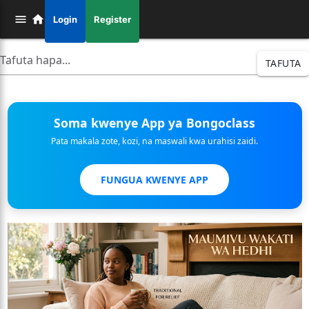
Login
Register
TAFUTA
Soma kwenye App ya Bongoclass
Pata makala zote, kozi, na maswali kwa urahisi zaidi.
FUNGUA KWENYE APP