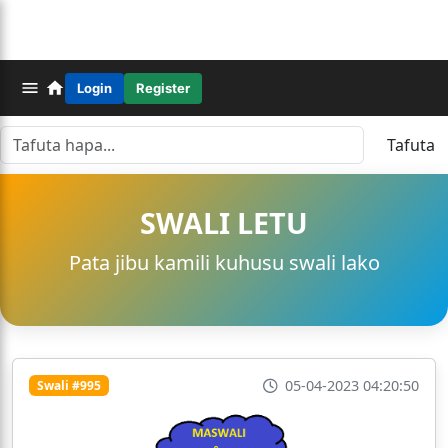
Login
Register
Tafuta
SWALI LETU
Pata jibu kamili kuhusu swali lako
05-04-2023 04:20:50
Swali #995