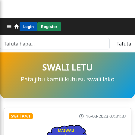
Login
Register
Tafuta
SWALI LETU
Pata jibu kamili kuhusu swali lako
16-03-2023 07:31:37
Swali #761