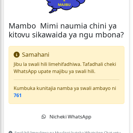
Mambo Mimi naumia chini ya
kitovu sikawaida ya ngu mbona?
Samahani
Jibu la swali hili limehifadhiwa. Tafadhali cheki
WhatsApp upate majibu ya swali hili.
Kumbuka kunitajia namba ya swali ambayo ni
761
Nicheki WhatsApp
Swali hili limeulizwa na Muulizaji kutoka WhatsApp Chat yetu.