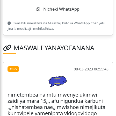
Nicheki WhatsApp
Swali hili limeulizwa na Muulizaji kutoka WhatsApp Chat yetu.
Jina la muulizaji limehifadhiwa.
MASWALI YANAYOFANANA
08-03-2023 06:55:43
#655
nimetembea na mtu mwenye ukimwi
zaidi ya mara 15,,, afu nigundua karbuni
,,,nishatembea nae,, mwishoe nimejikuta
kunavipele yamenipata vidogovidogo