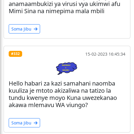
anamaambukizi ya virusi vya ukimwi afu
Mimi Sina na nimepima mala mbili
Soma Jibu
15-02-2023 16:45:34
#332
Hello habari za kazi samahani naomba
kuuliza je mtoto akizaliwa na tatizo la
tundu kwenye moyo Kuna uwezekanao
akawa mlemavu WA viungo?
Soma Jibu