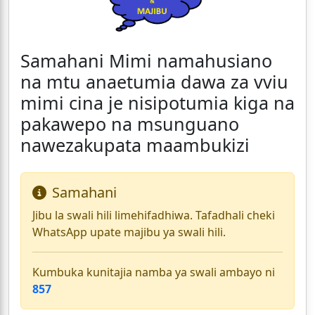
Samahani Mimi namahusiano
na mtu anaetumia dawa za vviu
mimi cina je nisipotumia kiga na
pakawepo na msunguano
nawezakupata maambukizi
Samahani
Jibu la swali hili limehifadhiwa. Tafadhali cheki
WhatsApp upate majibu ya swali hili.
Kumbuka kunitajia namba ya swali ambayo ni
857