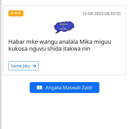
13-04-2023 04:33:55
#1035
Habar mke wangu analala Mika miguu
kukosa nguvu shida itakwa nin
Soma Jibu
Angalia Maswali Zaidi