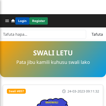
Login
Register
Tafuta
SWALI LETU
Pata jibu kamili kuhusu swali lako
24-03-2023 09:11:32
Swali #857