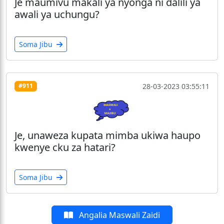
Je maumivu makali ya nyonga ni dalili ya
awali ya uchungu?
Soma Jibu
28-03-2023 03:55:11
#911
Je, unaweza kupata mimba ukiwa haupo
kwenye cku za hatari?
Soma Jibu
Angalia Maswali Zaidi