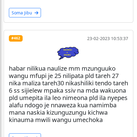
Soma Jibu
23-02-2023 10:53:37
#462
habar nilikua naulize mm mzunguuko
wangu mfupi je 25 nilipata pld tareh 27
nika maliza tareh30 nikashiliki tendo tareh
6 ss sijielew mpaka ssiv na mda wakuona
pld umepita ila leo nimeona pld ila nyepes
alafu ndogo je nnaweza kua namimba
mana naskia kizunguzungu kichwa
kinauma mwili wangu umechoka