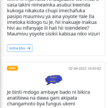
sasa lakini nimeamka asubui kwenda
kukoga nikakuta chupi imechafuka
pasipo maumivu ya aina yoyote Yale Ila
imetoka kidogo tu Je, hii inakuaje inakua
hivi au nifanyaje ili hali hii isiendelee?
Maumivu yoyote sisikii kabisaa niko vizuri
Soma Jibu
02-04-2023 16:45:02
#987
Je binti mdogo ambaye bado ni bikira
anatibiwa na dawa gani akipata
changamoto bya fungus ukeni