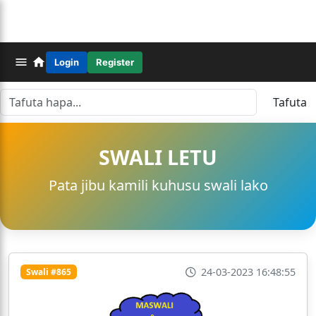
Login
Register
Tafuta
SWALI LETU
Pata jibu kamili kuhusu swali lako
24-03-2023 16:48:55
Swali #865