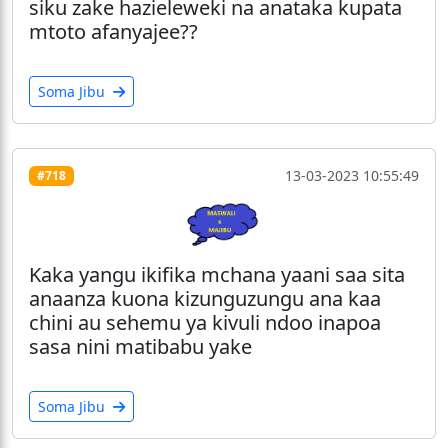
siku zake hazieleweki na anataka kupata
mtoto afanyajee??
Soma Jibu
13-03-2023 10:55:49
#718
Kaka yangu ikifika mchana yaani saa sita
anaanza kuona kizunguzungu ana kaa
chini au sehemu ya kivuli ndoo inapoa
sasa nini matibabu yake
Soma Jibu