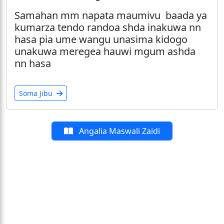
Samahan mm napata maumivu baada ya
kumarza tendo randoa shda inakuwa nn
hasa pia ume wangu unasima kidogo
unakuwa meregea hauwi mgum ashda
nn hasa
Soma Jibu
Angalia Maswali Zaidi