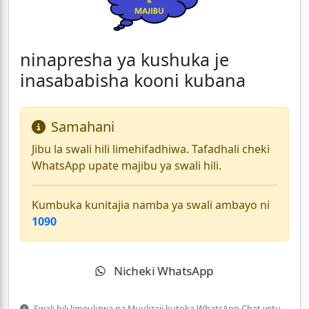
ninapresha ya kushuka je
inasababisha kooni kubana
Samahani
Jibu la swali hili limehifadhiwa. Tafadhali cheki
WhatsApp upate majibu ya swali hili.
Kumbuka kunitajia namba ya swali ambayo ni
1090
Nicheki WhatsApp
Swali hili limeulizwa na Muulizaji kutoka WhatsApp Chat yetu.