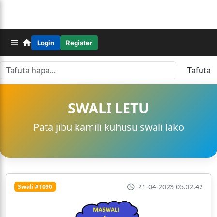
Login
Register
Tafuta
SWALI LETU
Pata jibu kamili kuhusu swali lako
21-04-2023 05:02:42
Swali #1090