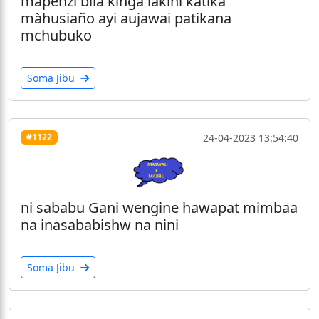
mapenzi bila kingà làkini kàtika
màhusiaño ayi aujawai patikana
mchubuko
Soma Jibu
24-04-2023 13:54:40
#1122
ni sababu Gani wengine hawapat mimbaa
na inasababishw na nini
Soma Jibu