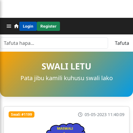
Login
Register
Tafuta
SWALI LETU
Pata jibu kamili kuhusu swali lako
05-05-2023 11:40:09
Swali #1199