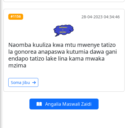
28-04-2023 04:34:46
#1156
Naomba kuuliza kwa mtu mwenye tatizo
la gonorea anapaswa kutumia dawa gani
endapo tatizo lake lina kama mwaka
mzima
Soma Jibu
Angalia Maswali Zaidi