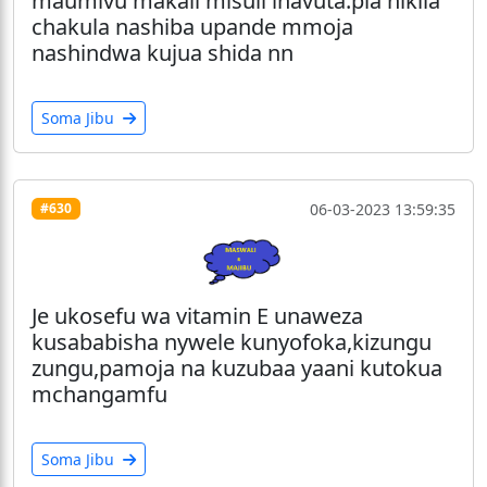
maumivu makali misuli inavuta.pia nikila
chakula nashiba upande mmoja
nashindwa kujua shida nn
Soma Jibu
06-03-2023 13:59:35
#630
Je ukosefu wa vitamin E unaweza
kusababisha nywele kunyofoka,kizungu
zungu,pamoja na kuzubaa yaani kutokua
mchangamfu
Soma Jibu