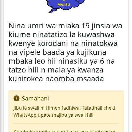
Nina umri wa miaka 19 jinsia wa
kiume ninatatizo la kuwashwa
kwenye korodani na ninatokwa
na vipele baada ya kujikuna
mbaka leo hii ninasiku ya 6 na
tatzo hili n mala ya kwanza
kunitokea naomba msaada
Samahani
Jibu la swali hili limehifadhiwa. Tafadhali cheki
WhatsApp upate majibu ya swali hili.
Kumbuka kunitajia namba ya swali ambayo ni