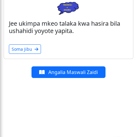
Jee ukimpa mkeo talaka kwa hasira bila
ushahidi yoyote yapita.
Soma Jibu
Angalia Maswali Zaidi