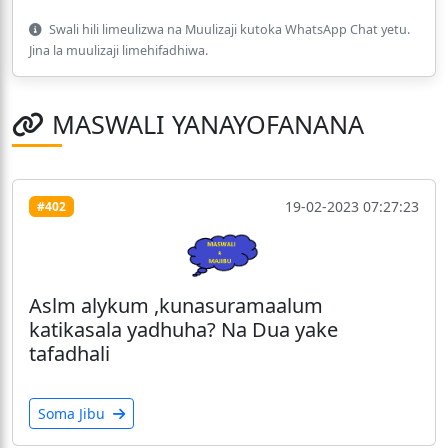
Swali hili limeulizwa na Muulizaji kutoka WhatsApp Chat yetu.
Jina la muulizaji limehifadhiwa.
MASWALI YANAYOFANANA
19-02-2023 07:27:23
#402
Aslm alykum ,kunasuramaalum
katikasala yadhuha? Na Dua yake
tafadhali
Soma Jibu