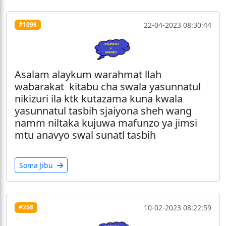
22-04-2023 08:30:44
#1098
Asalam alaykum warahmat llah
wabarakat kitabu cha swala yasunnatul
nikizuri ila ktk kutazama kuna kwala
yasunnatul tasbih sjaiyona sheh wang
namm niltaka kujuwa mafunzo ya jimsi
mtu anavyo swal sunatl tasbih
Soma Jibu
10-02-2023 08:22:59
#258