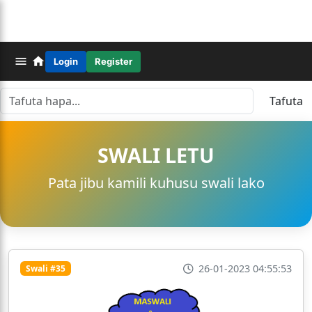
Login
Register
Tafuta
SWALI LETU
Pata jibu kamili kuhusu swali lako
26-01-2023 04:55:53
Swali #35