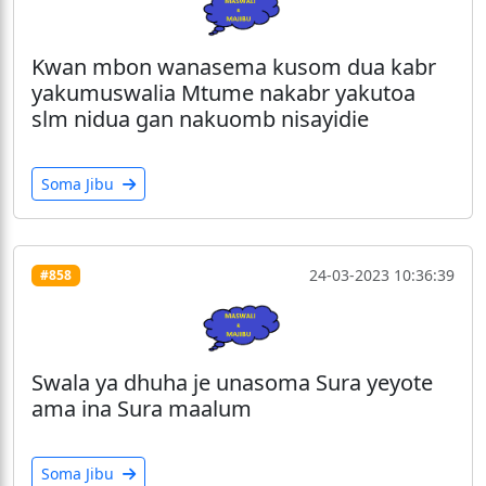
Kwan mbon wanasema kusom dua kabr
yakumuswalia Mtume nakabr yakutoa
slm nidua gan nakuomb nisayidie
Soma Jibu
24-03-2023 10:36:39
#858
Swala ya dhuha je unasoma Sura yeyote
ama ina Sura maalum
Soma Jibu