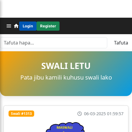
Login
Register
Tafuta
SWALI LETU
Pata jibu kamili kuhusu swali lako
06-03-2025 01:59:57
Swali #1313