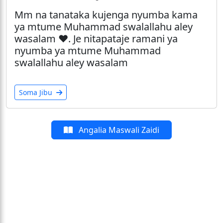
Mm na tanataka kujenga nyumba kama
ya mtume Muhammad swalallahu aley
wasalam ❤️. Je nitapataje ramani ya
nyumba ya mtume Muhammad
swalallahu aley wasalam
Soma Jibu
Angalia Maswali Zaidi