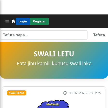
Login
Register
Tafuta
SWALI LETU
Pata jibu kamili kuhusu swali lako
09-02-2023 05:07:35
Swali #241