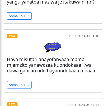
yangu yanatoa maziwa je itakuwa ni nn?
Soma Jibu
08-03-2023 08:01:10
#656
Haya misutari anayofanyaaa mama
mjamzito yanawezaa kuondokaaa Kwa
dawa gani au ndo hayaondokaaa tenaaa
Soma Jibu
02-04-2023 04:47:42
#972