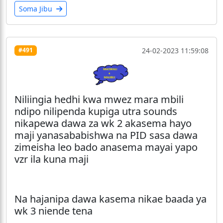
Soma Jibu
24-02-2023 11:59:08
#491
Niliingia hedhi kwa mwez mara mbili
ndipo nilipenda kupiga utra sounds
nikapewa dawa za wk 2 akasema hayo
maji yanasababishwa na PID sasa dawa
zimeisha leo bado anasema mayai yapo
vzr ila kuna maji
Na hajanipa dawa kasema nikae baada ya
wk 3 niende tena