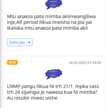
Mtu anaeza pata mimba akimwangiliwa
inje,Alf period ilikua imeisha na pia yai
ikatoka mtu anaeza pata mimba akii
Soma Jibu
24-02-2023 07:34:30
#476
LNMP yangu ilikua Ni trh 21/1 mpka sass
trh 24 sijaingia je naweza kua Ni mimba?
Au nisubir mwez uishe