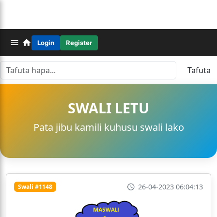
Login
Register
Tafuta
SWALI LETU
Pata jibu kamili kuhusu swali lako
26-04-2023 06:04:13
Swali #1148