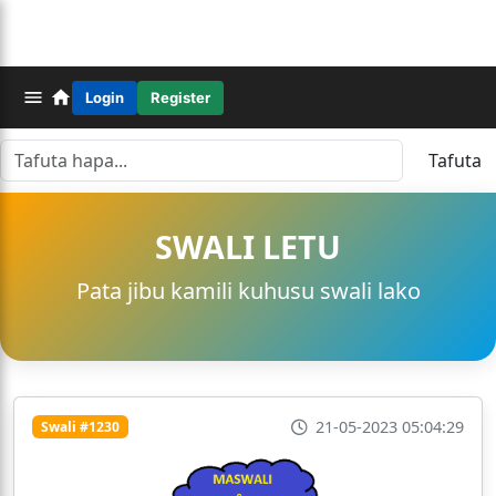
Login
Register
Tafuta
SWALI LETU
Pata jibu kamili kuhusu swali lako
21-05-2023 05:04:29
Swali #1230