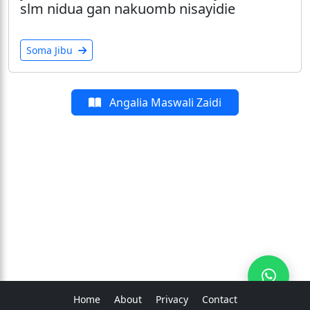
slm nidua gan nakuomb nisayidie
Soma Jibu
Angalia Maswali Zaidi
Home
About
Privacy
Contact