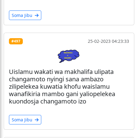
Soma Jibu
25-02-2023 04:23:33
#497
Uislamu wakati wa makhalifa ulipata
changamoto nyingi sana ambazo
zilipelekea kuwatia khofu waislamu
wanafikiria mambo gani yaliopelekea
kuondosja changamoto izo
Soma Jibu