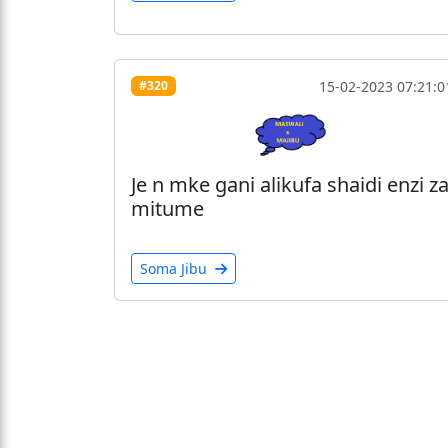
15-02-2023 07:21:0
#320
Je n mke gani alikufa shaidi enzi z
mitume
Soma Jibu