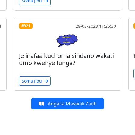
Soma Jibu
1
28-03-2023 11:26:30
#921
a
Je inafaa kuchoma sindano wakati
umo kwenye funga?
Soma Jibu
Angalia Maswali Zaidi