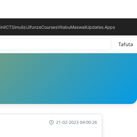
ini
ICT
Simulizi
Jifunze
Courses
Vitabu
Maswali
Updates.
Apps
Tafuta
21-02-2023 04:00:26