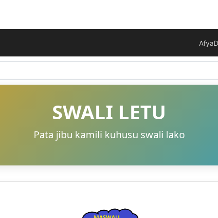
Afya
D
SWALI LETU
Pata jibu kamili kuhusu swali lako