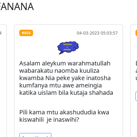
FANANA
4
04-03-2023 05:03:57
#603
Asalam aleykum warahmatullah
wabarakatu naomba kuuliza
kwamba Nia peke yake inatosha
kumfanya mtu awe ameingia
katika uislam bila kutaja shahada
Pili kama mtu akashududia kwa
kiswahili je inaswihi?