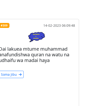
14-02-2023 06:09:48
#309
Dai lakuea mtume muhammad
anafundishwa quran na watu na
udhaifu wa madai haya
Soma Jibu