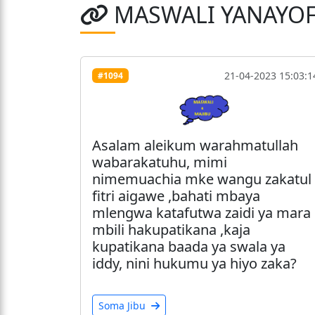
MASWALI YANAYO
21-04-2023 15:03:1
#1094
Asalam aleikum warahmatullah
wabarakatuhu, mimi
nimemuachia mke wangu zakatul
fitri aigawe ,bahati mbaya
mlengwa katafutwa zaidi ya mara
mbili hakupatikana ,kaja
kupatikana baada ya swala ya
iddy, nini hukumu ya hiyo zaka?
Soma Jibu