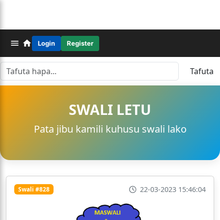
Login
Register
Tafuta
SWALI LETU
Pata jibu kamili kuhusu swali lako
22-03-2023 15:46:04
Swali #828