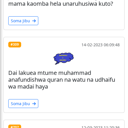
mama kaomba hela unaruhusiwa kuto?
Soma Jibu
14-02-2023 06:09:48
#309
Dai lakuea mtume muhammad
anafundishwa quran na watu na udhaifu
wa madai haya
Soma Jibu
12-03-2023 11:20:36
#707