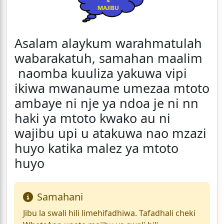
Asalam alaykum warahmatulah
wabarakatuh, samahan maalim
naomba kuuliza yakuwa vipi
ikiwa mwanaume umezaa mtoto
ambaye ni nje ya ndoa je ni nn
haki ya mtoto kwako au ni
wajibu upi u atakuwa nao mzazi
huyo katika malez ya mtoto
huyo
Samahani
Jibu la swali hili limehifadhiwa. Tafadhali cheki