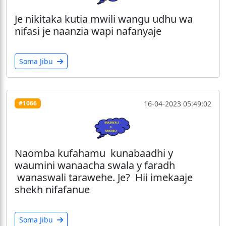
Je nikitaka kutia mwili wangu udhu wa
nifasi je naanzia wapi nafanyaje
Soma Jibu
16-04-2023 05:49:02
#1066
Naomba kufahamu kunabaadhi y
waumini wanaacha swala y faradh
wanaswali tarawehe. Je? Hii imekaaje
shekh nifafanue
Soma Jibu