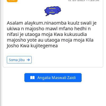
Asalam alaykum.ninaomba kuulz swali je
ukiwa n majosho mawl mfano hedhi n
nifasi je utaoga moja Kwa kukusudia
majosho yote au utaoga moja moja Kila
Josho Kwa kujitegemea
Soma Jibu
Angalia Maswali Zaidi