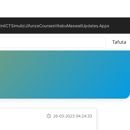
ini
ICT
Simulizi
Jifunze
Courses
Vitabu
Maswali
Updates.
Apps
Tafuta
26-03-2023 04:24:33