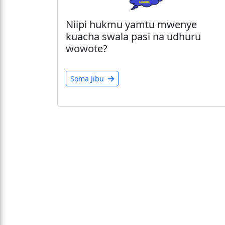
Niipi hukmu yamtu mwenye
kuacha swala pasi na udhuru
wowote?
Soma Jibu