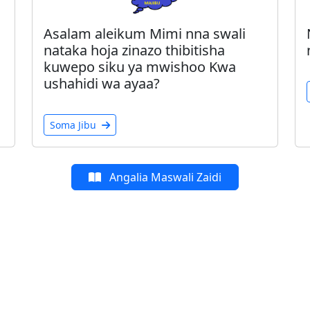
Asalam aleikum Mimi nna swali
nataka hoja zinazo thibitisha
kuwepo siku ya mwishoo Kwa
ushahidi wa ayaa?
Soma Jibu
Angalia Maswali Zaidi