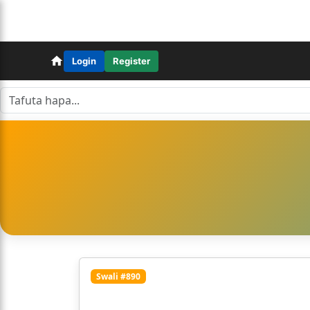
Login
Register
Swali #890