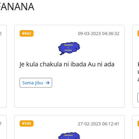
FANANA
2
09-03-2023 04:36:32
#663
Je kula chakula ni ibada Au ni ada
Soma Jibu
7
27-02-2023 06:12:41
#530