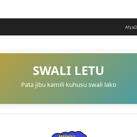
Afya
D
SWALI LETU
Pata jibu kamili kuhusu swali lako