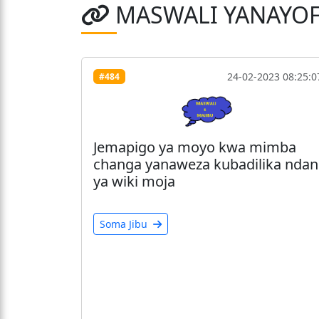
MASWALI YANAYO
24-02-2023 08:25:0
#484
Jemapigo ya moyo kwa mimba
changa yanaweza kubadilika ndan
ya wiki moja
Soma Jibu