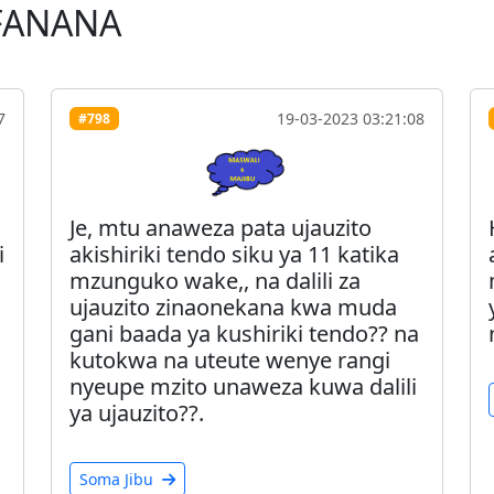
FANANA
7
19-03-2023 03:21:08
#798
Je, mtu anaweza pata ujauzito
i
akishiriki tendo siku ya 11 katika
mzunguko wake,, na dalili za
ujauzito zinaonekana kwa muda
gani baada ya kushiriki tendo?? na
kutokwa na uteute wenye rangi
nyeupe mzito unaweza kuwa dalili
ya ujauzito??.
Soma Jibu