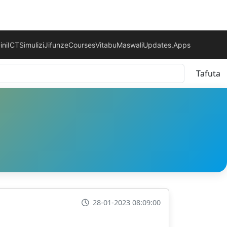
ini
ICT
Simulizi
Jifunze
Courses
Vitabu
Maswali
Updates.
Apps
Tafuta
28-01-2023 08:09:00