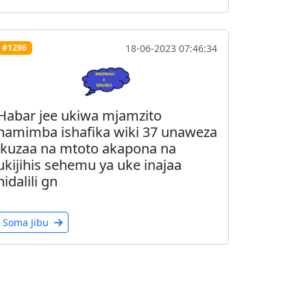
18-06-2023 07:46:34
#1296
Habar jee ukiwa mjamzito
namimba ishafika wiki 37 unaweza
kuzaa na mtoto akapona na
ukijihis sehemu ya uke inajaa
nidalili gn
Soma Jibu