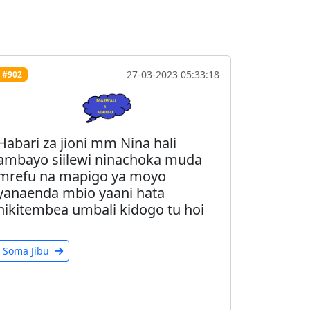
27-03-2023 05:33:18
#902
Habari za jioni mm Nina hali
ambayo siilewi ninachoka muda
mrefu na mapigo ya moyo
yanaenda mbio yaani hata
nikitembea umbali kidogo tu hoi
Soma Jibu