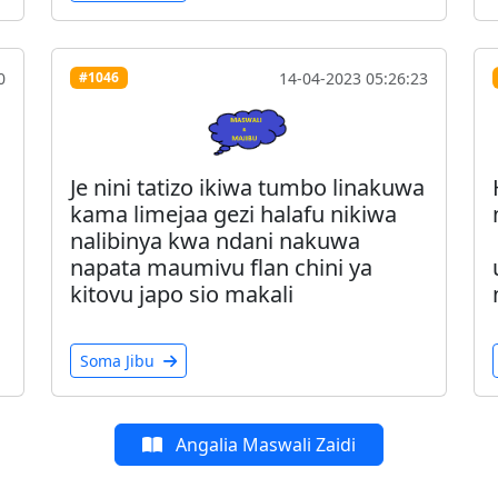
0
14-04-2023 05:26:23
#1046
Je nini tatizo ikiwa tumbo linakuwa
kama limejaa gezi halafu nikiwa
nalibinya kwa ndani nakuwa
napata maumivu flan chini ya
kitovu japo sio makali
Soma Jibu
Angalia Maswali Zaidi