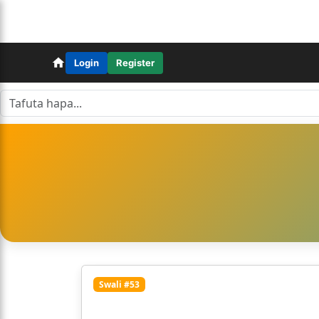
Login
Register
Swali #53