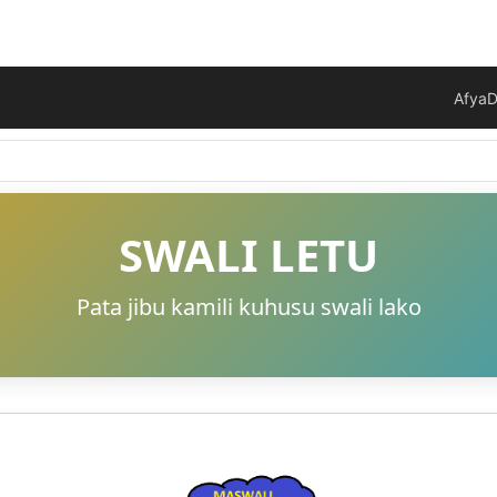
Afya
D
SWALI LETU
Pata jibu kamili kuhusu swali lako