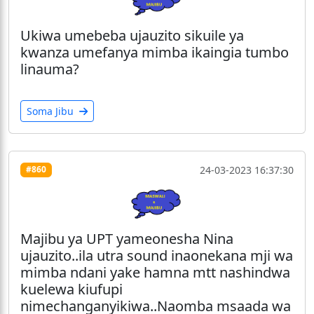
Ukiwa umebeba ujauzito sikuile ya
kwanza umefanya mimba ikaingia tumbo
linauma?
Soma Jibu
24-03-2023 16:37:30
#860
Majibu ya UPT yameonesha Nina
ujauzito..ila utra sound inaonekana mji wa
mimba ndani yake hamna mtt nashindwa
kuelewa kiufupi
nimechanganyikiwa..Naomba msaada wa