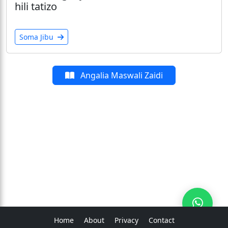
hili tatizo
Soma Jibu
Angalia Maswali Zaidi
Home
About
Privacy
Contact