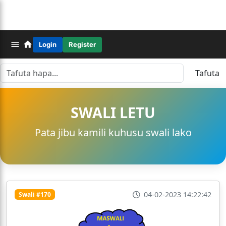
Login
Register
Tafuta
SWALI LETU
Pata jibu kamili kuhusu swali lako
04-02-2023 14:22:42
Swali #170