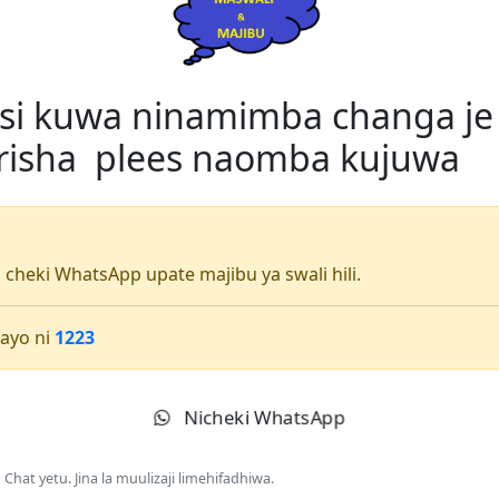
hisi kuwa ninamimba changa j
risha plees naomba kujuwa
li cheki WhatsApp upate majibu ya swali hili.
ayo ni
1223
Nicheki WhatsApp
Chat yetu. Jina la muulizaji limehifadhiwa.