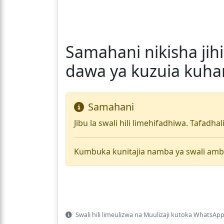
Samahani nikisha ji
dawa ya kuzuia kuha
Samahani
Jibu la swali hili limehifadhiwa. Tafadha
Kumbuka kunitajia namba ya swali amb
Swali hili limeulizwa na Muulizaji kutoka WhatsApp 