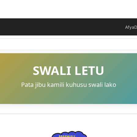
Afya
D
SWALI LETU
Pata jibu kamili kuhusu swali lako