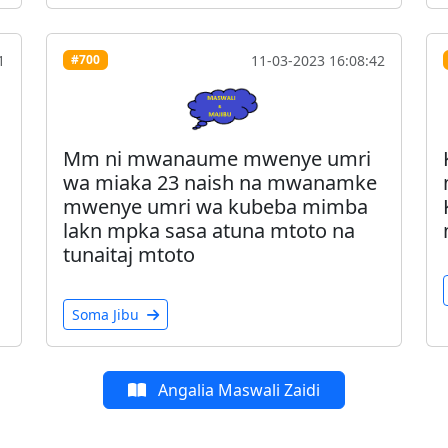
1
11-03-2023 16:08:42
#700
Mm ni mwanaume mwenye umri
wa miaka 23 naish na mwanamke
mwenye umri wa kubeba mimba
lakn mpka sasa atuna mtoto na
tunaitaj mtoto
Soma Jibu
Angalia Maswali Zaidi