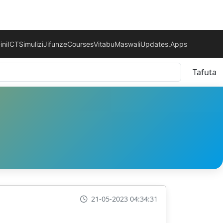
ini
ICT
Simulizi
Jifunze
Courses
Vitabu
Maswali
Updates.
Apps
Tafuta
21-05-2023 04:34:31