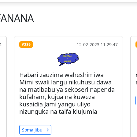
FANANA
4
12-02-2023 11:29:47
#289
Habari zauzima waheshimiwa
Mimi swali langu nikuhusu dawa
na matibabu ya sekoseri napenda
kufaham, kujua na kuweza
kusaidia Jami yangu uliyo
nizunguka na taifa kiujumla
Soma Jibu