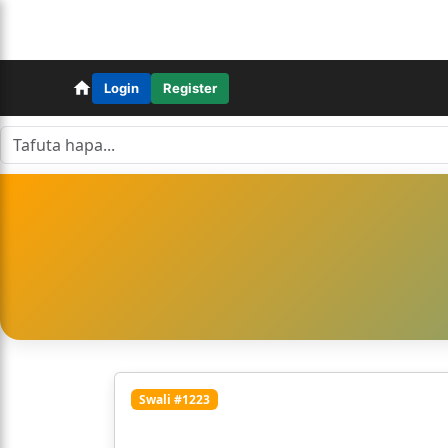
Login
Register
Swali #1223