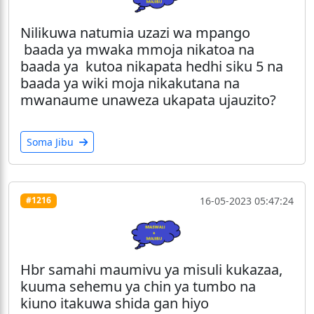
Nilikuwa natumia uzazi wa mpango
baada ya mwaka mmoja nikatoa na
baada ya kutoa nikapata hedhi siku 5 na
baada ya wiki moja nikakutana na
mwanaume unaweza ukapata ujauzito?
Soma Jibu
16-05-2023 05:47:24
#1216
Hbr samahi maumivu ya misuli kukazaa,
kuuma sehemu ya chin ya tumbo na
kiuno itakuwa shida gan hiyo