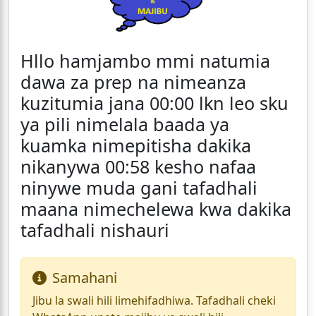
Hllo hamjambo mmi natumia
dawa za prep na nimeanza
kuzitumia jana 00:00 lkn leo sku
ya pili nimelala baada ya
kuamka nimepitisha dakika
nikanywa 00:58 kesho nafaa
ninywe muda gani tafadhali
maana nimechelewa kwa dakika
tafadhali nishauri
Samahani
Jibu la swali hili limehifadhiwa. Tafadhali cheki