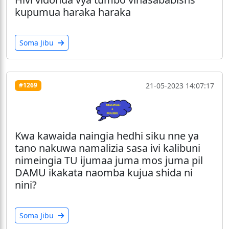
kupumua haraka haraka
Soma Jibu
21-05-2023 14:07:17
#1269
Kwa kawaida naingia hedhi siku nne ya
tano nakuwa namalizia sasa ivi kalibuni
nimeingia TU ijumaa juma mos juma pil
DAMU ikakata naomba kujua shida ni
nini?
Soma Jibu