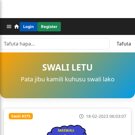
Login
Register
Tafuta
SWALI LETU
Pata jibu kamili kuhusu swali lako
18-02-2023 06:03:07
Swali #375