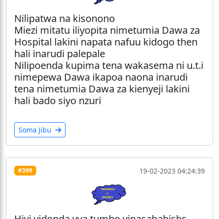
Nilipatwa na kisonono
Miezi mitatu iliyopita nimetumia Dawa za
Hospital lakini napata nafuu kidogo then
hali inarudi palepale
Nilipoenda kupima tena wakasema ni u.t.i
nimepewa Dawa ikapoa naona inarudi
tena nimetumia Dawa za kienyeji lakini
hali bado siyo nzuri
Soma Jibu
19-02-2023 04:24:39
#399
Hivi vidonda vya tumbo vinasababishs