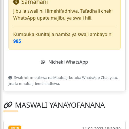
Samahani
Jibu la swali hili limehifadhiwa. Tafadhali cheki
WhatsApp upate majibu ya swali hili.
Kumbuka kunitajia namba ya swali ambayo ni
985
Nicheki WhatsApp
Swali hili limeulizwa na Muulizaji kutoka WhatsApp Chat yetu.
Jina la muulizaji limehifadhiwa.
MASWALI YANAYOFANANA
14-02-2023 18:50:39
#315