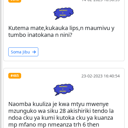
Kutema mate,kukauka lips,n maumivu y
tumbo inatokana n nini?
Soma Jibu
23-02-2023 16:40:54
#465
Naomba kuuliza je kwa mtyu mwenye
mzunguko wa siku 28 akishiriki tendo la
ndoa cku ya kumi kutoka cku ya kuanza
mp mfano mp nmeanza trh 6 then