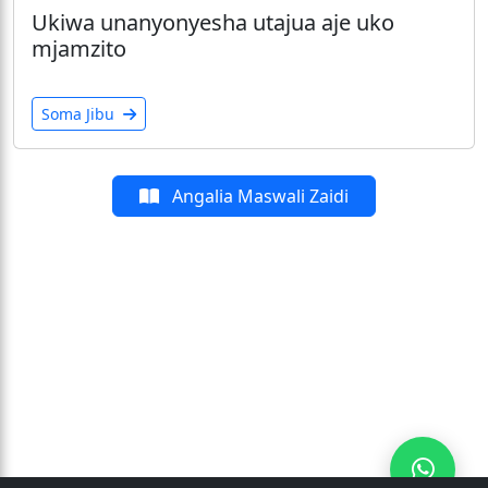
Ukiwa unanyonyesha utajua aje uko
mjamzito
Soma Jibu
Angalia Maswali Zaidi