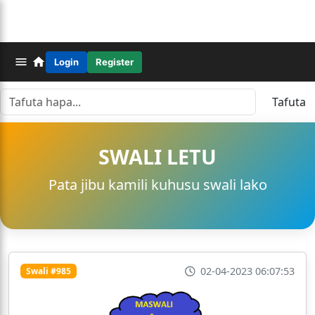
Login
Register
Tafuta
SWALI LETU
Pata jibu kamili kuhusu swali lako
02-04-2023 06:07:53
Swali #985