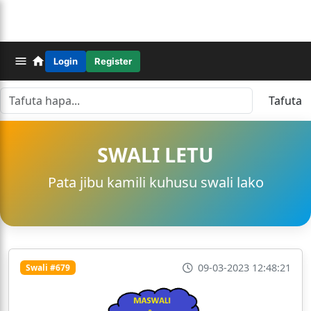
Login
Register
Tafuta
SWALI LETU
Pata jibu kamili kuhusu swali lako
09-03-2023 12:48:21
Swali #679