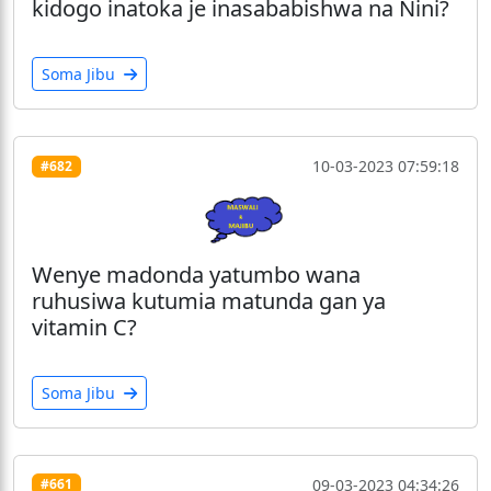
kidogo inatoka je inasababishwa na Nini?
Soma Jibu
10-03-2023 07:59:18
#682
Wenye madonda yatumbo wana
ruhusiwa kutumia matunda gan ya
vitamin C?
Soma Jibu
09-03-2023 04:34:26
#661