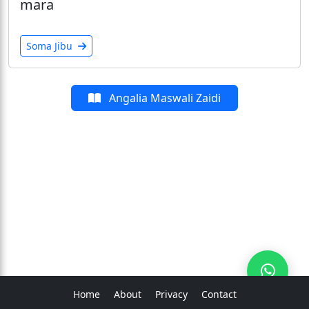
mara
Soma Jibu
Angalia Maswali Zaidi
Home
About
Privacy
Contact