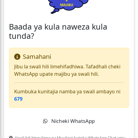
Baada ya kula naweza kula
tunda?
Samahani
Jibu la swali hili limehifadhiwa. Tafadhali cheki
WhatsApp upate majibu ya swali hili.
Kumbuka kunitajia namba ya swali ambayo ni
679
Nicheki WhatsApp
Swali hili limeulizwa na Muulizaji kutoka WhatsApp Chat yetu.