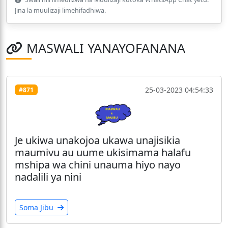
Jina la muulizaji limehifadhiwa.
MASWALI YANAYOFANANA
25-03-2023 04:54:33
#871
Je ukiwa unakojoa ukawa unajisikia
maumivu au uume ukisimama halafu
mshipa wa chini unauma hiyo nayo
nadalili ya nini
Soma Jibu