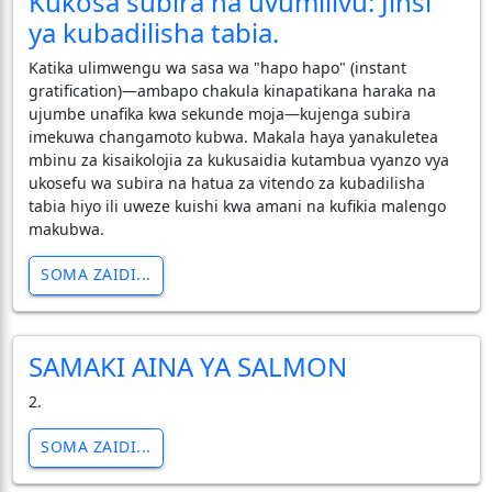
Kukosa subira na uvumilivu: Jinsi
ya kubadilisha tabia.
Katika ulimwengu wa sasa wa "hapo hapo" (instant
gratification)—ambapo chakula kinapatikana haraka na
ujumbe unafika kwa sekunde moja—kujenga subira
imekuwa changamoto kubwa. Makala haya yanakuletea
mbinu za kisaikolojia za kukusaidia kutambua vyanzo vya
ukosefu wa subira na hatua za vitendo za kubadilisha
tabia hiyo ili uweze kuishi kwa amani na kufikia malengo
makubwa.
SOMA ZAIDI...
SAMAKI AINA YA SALMON
2.
SOMA ZAIDI...