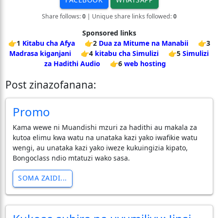
Share follows:
0
| Unique share links followed:
0
Sponsored links
👉1
Kitabu cha Afya
👉2
Dua za Mitume na Manabii
👉3
Madrasa kiganjani
👉4
kitabu cha Simulizi
👉5
Simulizi
za Hadithi Audio
👉6
web hosting
Post zinazofanana:
Promo
Kama wewe ni Muandishi mzuri za hadithi au makala za
kutoa elimu kwa watu na unataka kazi yako iwafikie watu
wengi, au unataka kazi yako iweze kukuingizia kipato,
Bongoclass ndio mtatuzi wako sasa.
SOMA ZAIDI...