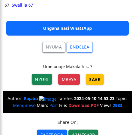
Swali la 67
Ungana nasi WhatsApp
NYUMA
ENDELEA
Umeionaje Makala hii.. ?
NZURI
MBAYA
SAVE
Author:
Rajabu
Tarehe:
2024-05-10 14:53:23
Topic:
Mengineyo
Main:
Post
File:
Download PDF
Views
2983
Share On:
FACEBOOK
WHATSAPP