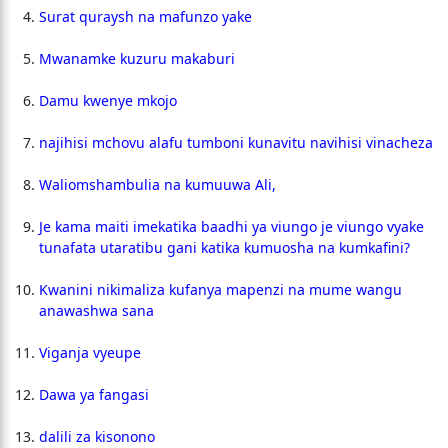
Surat quraysh na mafunzo yake
Mwanamke kuzuru makaburi
Damu kwenye mkojo
najihisi mchovu alafu tumboni kunavitu navihisi vinacheza
Waliomshambulia na kumuuwa Ali,
Je kama maiti imekatika baadhi ya viungo je viungo vyake
tunafata utaratibu gani katika kumuosha na kumkafini?
Kwanini nikimaliza kufanya mapenzi na mume wangu
anawashwa sana
Viganja vyeupe
Dawa ya fangasi
dalili za kisonono