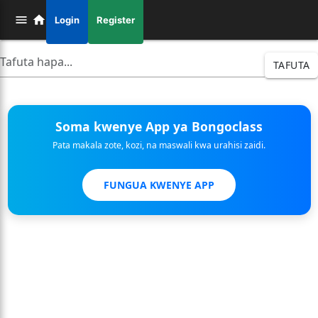
Login
Register
TAFUTA
Soma kwenye App ya Bongoclass
Pata makala zote, kozi, na maswali kwa urahisi zaidi.
FUNGUA KWENYE APP