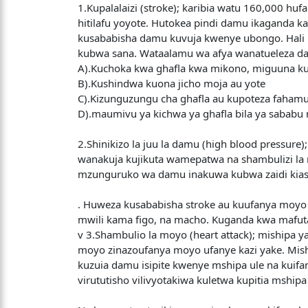
1.Kupalalaizi (stroke); karibia watu 160,000 h
hitilafu yoyote. Hutokea pindi damu ikaganda 
kusababisha damu kuvuja kwenye ubongo. Hali hi
kubwa sana. Wataalamu wa afya wanatueleza dalili 
A).Kuchoka kwa ghafla kwa mikono, miguuna k
B).Kushindwa kuona jicho moja au yote
C).Kizunguzungu cha ghafla au kupoteza fahamu
D).maumivu ya kichwa ya ghafla bila ya sabab
2.Shinikizo la juu la damu (high blood pressure)
wanakuja kujikuta wamepatwa na shambulizi la m
mzunguruko wa damu inakuwa kubwa zaidi kiasi 
. Huweza kusababisha stroke au kuufanya moyo 
mwili kama figo, na macho. Kuganda kwa mafut
v 3.Shambulio la moyo (heart attack); mishipa ya 
moyo zinazoufanya moyo ufanye kazi yake. Mis
kuzuia damu isipite kwenye mshipa ule na kuifa
virututisho vilivyotakiwa kuletwa kupitia mshipa 