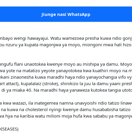
Jiunge nasi WhatsApp
ayo wengi hawayajui. Watu wamezoea presha kuwa ndio gonjwa 
abu nzuru ya kupata magonjwa ya moyo, miongoni mwa hali hizo
upungufu flani unaotokea kwenye moyo au mishipa ya damu. Mo
jwa yote na matatizo yeyote yanayotokea kwa kuathiri moyo na
 marekani zinaonesha kuwa maradhi haya ndio yanayochangia vifo
attact), kupalalaiz (stroke), shinikizo la juu la damu yaani pr
i di ya miaka 40. Na maradhi haya yanaweza kutokea tangia utoto
a kwa wazazi, ila inategemea namna unavyoishi ndio tatizo li
na kuwa na cholesterol nyingi kwenye damu husababisha tatizo hi
a hya na karibia watu milioni moja hufa kwa sababu ya magonj
ISEASES)