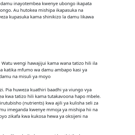
indi damu inayotembea kwenye ubongo ikapata
bongo. Au hutokea mishipa ikapasuka na
uweza kupasuka kama shinikizo la damu likawa
. Watu wengi hawajijui kama wana tatizo hili ila
okea katika mfumo wa damu ambapo kasi ya
 damu na misuli ya moyo
. Pia huweza kuathiri baadhi ya viungo vya
 kwa tatizo hili kama tutakavoona hapo mbele.
utubisho (nutrients) kwa ajili ya kulisha seli za
amu imeganda kwenye mmoja ya mishipa hii na
oyo zikafa kwa kukosa hewa ya oksijeni na