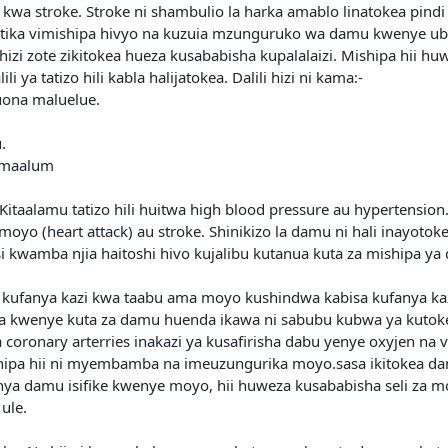
ufa kwa stroke. Stroke ni shambulio la harka amablo linatokea p
katika vimishipa hivyo na kuzuia mzunguruko wa damu kwenye u
zi zote zikitokea hueza kusababisha kupalalaizi. Mishipa hii h
ya tatizo hili kabla halijatokea. Dalili hizi ni kama:-
uona maluelue.
.
u maalum
;Kitaalamu tatizo hili huitwa high blood pressure au hypertension
oyo (heart attack) au stroke. Shinikizo la damu ni hali inayot
kwamba njia haitoshi hivo kujalibu kutanua kuta za mishipa ya
kufanya kazi kwa taabu ama moyo kushindwa kabisa kufanya kazi
a kwenye kuta za damu huenda ikawa ni sabubu kubwa ya kutokea
coronary arterries inakazi ya kusafirisha dabu yenye oxyjen na vir
hipa hii ni myembamba na imeuzungurika moyo.sasa ikitokea d
nya damu isifike kwenye moyo, hii huweza kusababisha seli za m
ule.