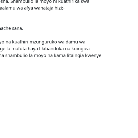
sha. Shambulio la moyo ni kuathirika kwa
aalamu wa afya wanataja hizi;-
hache sana.
hiyo na kuathiri mzunguruko wa damu wa
ge la mafuta haya likibanduka na kuingiea
sha shambulio la moyo na kama litaingia kwenye