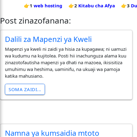
👉1
web hosting
👉2
Kitabu cha Afya
👉3
Du
Post zinazofanana:
Dalili za Mapenzi ya Kweli
Mapenzi ya kweli ni zaidi ya hisia za kupagawa; ni uamuzi
wa kudumu na kujitolea. Posti hii inachunguza alama kuu
zinazotofautisha mapenzi ya dhati na mazoea, ikisisitiza
umuhimu wa heshima, uaminifu, na ukuaji wa pamoja
katika mahusiano.
SOMA ZAIDI...
Namna ya kumsaidia mtoto