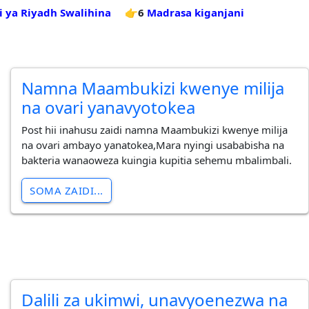
ri ya Riyadh Swalihina
👉6
Madrasa kiganjani
Namna Maambukizi kwenye milija
na ovari yanavyotokea
Post hii inahusu zaidi namna Maambukizi kwenye milija
na ovari ambayo yanatokea,Mara nyingi usababisha na
bakteria wanaoweza kuingia kupitia sehemu mbalimbali.
SOMA ZAIDI...
Dalili za ukimwi, unavyoenezwa na