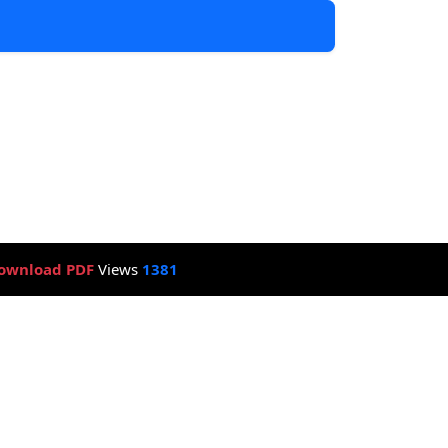
ownload PDF
Views
1381