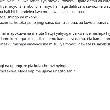
ke. Na hii ni kwa sababu ya moyokutoweza kupata damu ya kuto
 ya moyo. Shambulio la moyo halinaga dalili za waziwazi ila wat
na hali hii huendelea kwa muda wa dakika kadhaa.
ga, shingo na mkono.
kuzimia, kutoka jasho jingi sana, damu za pua, au kuvuta punzi c
a damu inapokuwa na mafuta (fatty) yaliyoganda kwenye mishipa 
ia damu kuzunguruka katika shemu kadhaa za damu. Pia kama don
ries (vimishipa vinavyolisha misuli ya moyo) inaweza kusababi
gi na upunguze pia kula chumvi nyingi.
chotakiwa. Nnda kapime ujuwe unazito sahihi.