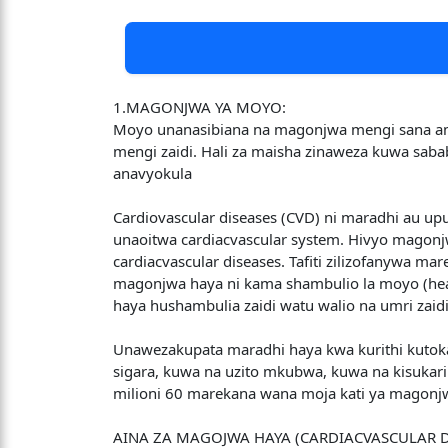
1.MAGONJWA YA MOYO:
Moyo unanasibiana na magonjwa mengi sana amb
mengi zaidi. Hali za maisha zinaweza kuwa sab
anavyokula
Cardiovascular diseases (CVD) ni maradhi au 
unaoitwa cardiacvascular system. Hivyo magon
cardiacvascular diseases. Tafiti zilizofanywa
magonjwa haya ni kama shambulio la moyo (heart 
haya hushambulia zaidi watu walio na umri zaid
Unawezakupata maradhi haya kwa kurithi kutok
sigara, kuwa na uzito mkubwa, kuwa na kisukari 
milioni 60 marekana wana moja kati ya magonjw
AINA ZA MAGOJWA HAYA (CARDIACVASCULAR D