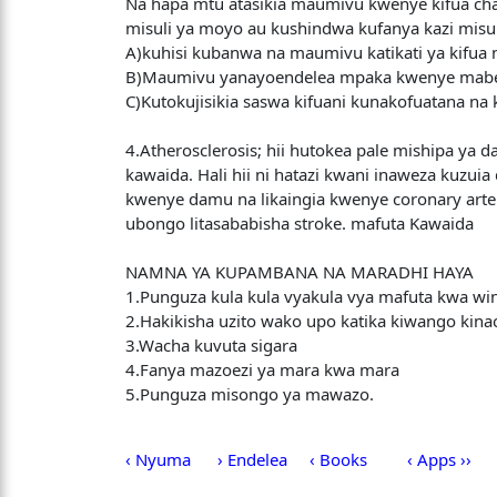
Na hapa mtu atasikia maumivu kwenye kifua cha
misuli ya moyo au kushindwa kufanya kazi misuli
A)kuhisi kubanwa na maumivu katikati ya kifua 
B)Maumivu yanayoendelea mpaka kwenye mabe
C)Kutokujisikia saswa kifuani kunakofuatana na 
4.Atherosclerosis; hii hutokea pale mishipa y
kawaida. Hali hii ni hatazi kwani inaweza kuzu
kwenye damu na likaingia kwenye coronary arter
ubongo litasababisha stroke. mafuta Kawaida
NAMNA YA KUPAMBANA NA MARADHI HAYA
1.Punguza kula kula vyakula vya mafuta kwa win
2.Hakikisha uzito wako upo katika kiwango kina
3.Wacha kuvuta sigara
4.Fanya mazoezi ya mara kwa mara
5.Punguza misongo ya mawazo.
‹ Nyuma
› Endelea
‹ Books
‹ Apps ››