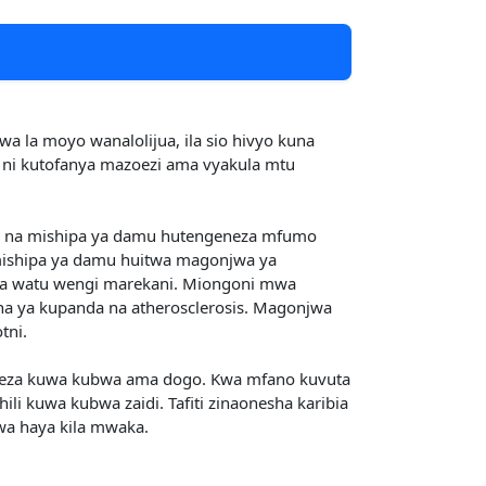
la moyo wanalolijua, ila sio hivyo kuna
 ni kutofanya mazoezi ama vyakula mtu
yo na mishipa ya damu hutengeneza mfumo
 mishipa ya damu huitwa magonjwa ya
 vya watu wengi marekani. Miongoni mwa
esha ya kupanda na atherosclerosis. Magonjwa
tni.
naweza kuwa kubwa ama dogo. Kwa mfano kuvuta
li kuwa kubwa zaidi. Tafiti zinaonesha karibia
wa haya kila mwaka.