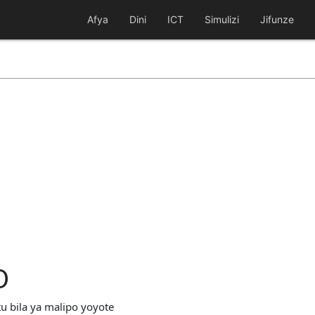
Afya
Dini
ICT
Simulizi
Jifunze
O
tu bila ya malipo yoyote