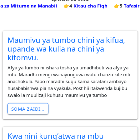
a za Mitume na Manabii
👉4
Kitau cha Fiqh
👉5
Tafasi
Maumivu ya tumbo chini ya kifua,
upande wa kulia na chini ya
kitomvu.
Afya ya tumbo ni ishara tosha ya umadhibuti wa afya ya
mtu. Maradhi mengi wanayouguwa watu chanzo kile mti
anachokula. Yapo maradhi sugu kama saratani ambayo
husababishwa pia na vyakula. Post hii itakwenda kujibu
swalo la muulizaji kuhusu maumivu ya tumbo
SOMA ZAIDI...
Kwa nini kung’atwa na mbu