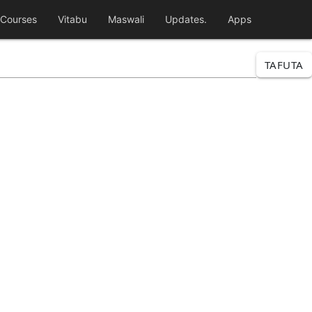
Courses
Vitabu
Maswali
Updates.
Apps
TAFUTA