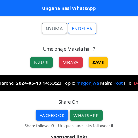
Ungana nasi WhatsApp
NYUMA
ENDELEA
Umeionaje Makala hii.. ?
NZURI
MBAYA
SAVE
Tarehe:
2024-05-10 14:53:23
Topic:
magonjwa
Main:
Post
File:
D
Share On:
FACEBOOK
WHATSAPP
Share follows:
0
| Unique share links followed:
0
Sponsored links