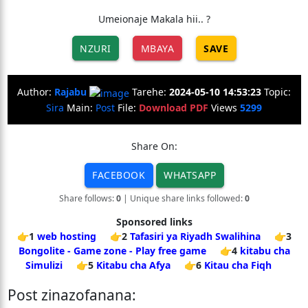
Umeionaje Makala hii.. ?
NZURI
MBAYA
SAVE
Author:
Rajabu
Tarehe:
2024-05-10 14:53:23
Topic:
Sira
Main:
Post
File:
Download PDF
Views
5299
Share On:
FACEBOOK
WHATSAPP
Share follows:
0
| Unique share links followed:
0
Sponsored links
👉1
web hosting
👉2
Tafasiri ya Riyadh Swalihina
👉3
Bongolite - Game zone - Play free game
👉4
kitabu cha
Simulizi
👉5
Kitabu cha Afya
👉6
Kitau cha Fiqh
Post zinazofanana: