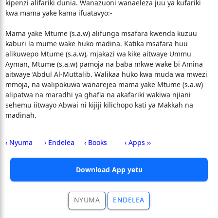
kipenzi alifariki dunia. Wanazuoni wanaeleza juu ya kufariki
kwa mama yake kama ifuatavyo:-
Mama yake Mtume (s.a.w) alifunga msafara kwenda kuzuu
kaburi la mume wake huko madina. Katika msafara huu
alikuwepo Mtume (s.a.w), mjakazi wa kike aitwaye Ummu
Ayman, Mtume (s.a.w) pamoja na baba mkwe wake bi Amina
aitwaye ‘Abdul Al-Muttalib. Walikaa huko kwa muda wa mwezi
mmoja, na walipokuwa wanarejea mama yake Mtume (s.a.w)
alipatwa na maradhi ya ghafla na akafariki wakiwa njiani
sehemu iitwayo Abwai ni kijiji kilichopo kati ya Makkah na
madinah.
‹ Nyuma
› Endelea
‹ Books
‹ Apps ››
Download App yetu
NYUMA
ENDELEA