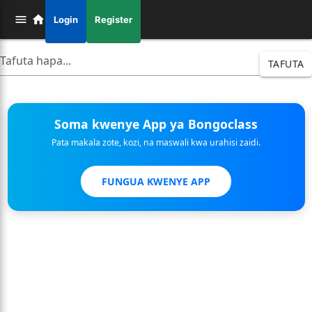
Login
Register
TAFUTA
Soma kwenye App ya Bongoclass
Pata makala zote, kozi, na maswali kwa urahisi zaidi.
FUNGUA KWENYE APP