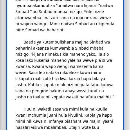
nyumba akamuuliza “unaitwa nani kijana” “naitwa
Sinbad “ au Sinbad mbeba mizigo. Yule mzee
akamwambia jina zuri sana na inaonekana wewe
ni wajina wangu. Mimi naitwa Sinbad au ukipenda
niite Sinbad wa baharini.
Baada ya kutambulishana majina Sinbad wa
baharini akaanza kumwambia Sinbad mbeba
mizigo. “kijana nimekusikia maneno yako, ila sio
kosa lako kusema maneno yale na wewe pia si wa
kwanza. Kwani wapo wengi wamesema kama
wewe. Sasa leo nataka nikueleze kuwa mimi
sikupata mali zote hizi kwa kukaa hapa bila ya
jasho. Kabla sijapata mali hizi nilipata tabu kubwa
sana na pengine hakuna anayeweza kunifikia
jasho na taabu nilizopata wakati natafuta malihizi”
Huu ni wakatii sasa wa mimi kula na kuulia
kwani mchumia juani hula kivulini. Kabla ya hapo
mimi nilikuwa ni mfanya biashara wa majini yaani
nasafiri visiwa mbalimbali. Utajiri wote kuu