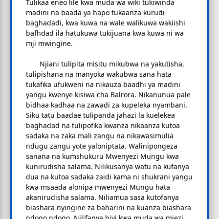
Tulikaa eneo lile kwa muda wa wiki tukiwinda
madini na baada ya hapo tukaanza kurudi
baghadadi, kwa kuwa na wale walikuwa wakiishi
bafhdad ila hatukuwa tukijuana kwa kuwa ni wa
mji mwingine.
Njiani tulipita misitu mikubwa na yakutisha,
tulipishana na manyoka wakubwa sana hata
tukafika ufukweni na nikauza baadhi ya madini
yangu kwenye kisiwa cha Balrora. Nikanunua pale
bidhaa kadhaa na zawadi za kupeleka nyambani.
Siku tatu baadae tulipanda jahazi la kuelekea
baghadad na tulipofika kwanza nikaanza kutoa
sadaka na zaka mali zangu na nikawasimulia
ndugu zangu yote yaloniptata. Walinipongeza
sanana na kumshukuru Mwenyezi Mungu kwa
kunirudisha salama. Nilikusanya watu na kufanya
dua na kutoa sadaka zaidi kama ni shukrani yangu
kwa msaada alonipa mwenyezi Mungu hata
akanirudisha salama. Niliamua sasa kutofanya
biashara nyingine za baharini na kuanza biashara
ndogo ndogo. Nilifanya hivi kwa muda wa miezi