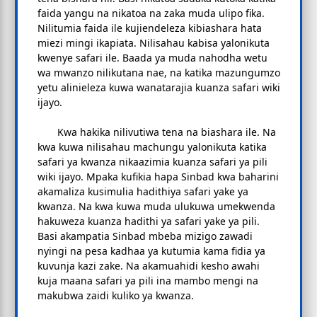
faida yangu na nikatoa na zaka muda ulipo fika.
Nilitumia faida ile kujiendeleza kibiashara hata
miezi mingi ikapiata. Nilisahau kabisa yalonikuta
kwenye safari ile. Baada ya muda nahodha wetu
wa mwanzo nilikutana nae, na katika mazungumzo
yetu alinieleza kuwa wanatarajia kuanza safari wiki
ijayo.
Kwa hakika nilivutiwa tena na biashara ile. Na
kwa kuwa nilisahau machungu yalonikuta katika
safari ya kwanza nikaazimia kuanza safari ya pili
wiki ijayo. Mpaka kufikia hapa Sinbad kwa baharini
akamaliza kusimulia hadithiya safari yake ya
kwanza. Na kwa kuwa muda ulukuwa umekwenda
hakuweza kuanza hadithi ya safari yake ya pili.
Basi akampatia Sinbad mbeba mizigo zawadi
nyingi na pesa kadhaa ya kutumia kama fidia ya
kuvunja kazi zake. Na akamuahidi kesho awahi
kuja maana safari ya pili ina mambo mengi na
makubwa zaidi kuliko ya kwanza.