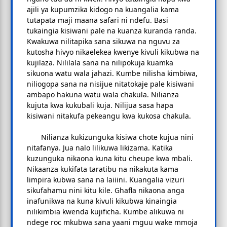
ajili ya kupumzika kidogo na kuangalia kama
tutapata maji maana safari ni ndefu. Basi
tukaingia kisiwani pale na kuanza kuranda randa.
Kwakuwa nilitapika sana sikuwa na nguvu za
kutosha hivyo nikaelekea kwenye kivuli kikubwa na
kujilaza. Nililala sana na nilipokuja kuamka
sikuona watu wala jahazi. Kumbe nilisha kimbiwa,
niliogopa sana na nisijue nitatokaje pale kisiwani
ambapo hakuna watu wala chakula. Nilianza
kujuta kwa kukubali kuja. Nilijua sasa hapa
kisiwani nitakufa pekeangu kwa kukosa chakula.
Nilianza kukizunguka kisiwa chote kujua nini
nitafanya. Jua nalo lilikuwa likizama. Katika
kuzunguka nikaona kuna kitu cheupe kwa mbali.
Nikaanza kukifata taratibu na nikakuta kama
limpira kubwa sana na laiiini. Kuangalia vizuri
sikufahamu nini kitu kile. Ghafla nikaona anga
inafunikwa na kuna kivuli kikubwa kinaingia
nilikimbia kwenda kujificha. Kumbe alikuwa ni
ndege roc mkubwa sana yaani mguu wake mmoja