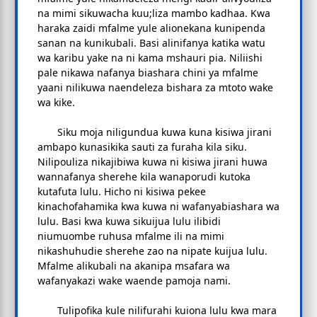
na mimi sikuwacha kuu;liza mambo kadhaa. Kwa
haraka zaidi mfalme yule alionekana kunipenda
sanan na kunikubali. Basi alinifanya katika watu
wa karibu yake na ni kama mshauri pia. Niliishi
pale nikawa nafanya biashara chini ya mfalme
yaani nilikuwa naendeleza bishara za mtoto wake
wa kike.
Siku moja niligundua kuwa kuna kisiwa jirani
ambapo kunasikika sauti za furaha kila siku.
Nilipouliza nikajibiwa kuwa ni kisiwa jirani huwa
wannafanya sherehe kila wanaporudi kutoka
kutafuta lulu. Hicho ni kisiwa pekee
kinachofahamika kwa kuwa ni wafanyabiashara wa
lulu. Basi kwa kuwa sikuijua lulu ilibidi
niumuombe ruhusa mfalme ili na mimi
nikashuhudie sherehe zao na nipate kuijua lulu.
Mfalme alikubali na akanipa msafara wa
wafanyakazi wake waende pamoja nami.
Tulipofika kule nilifurahi kuiona lulu kwa mara