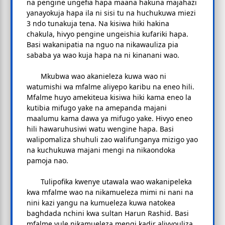
na pengine ungefia hapa maana hakuna majahazi
yanayokuja hapa ila ni sisi tu na huchukuwa miezi
3 ndo tunakuja tena. Na kisiwa hiki hakina
chakula, hivyo pengine ungeishia kufariki hapa.
Basi wakanipatia na nguo na nikawauliza pia
sababa ya wao kuja hapa na ni kinanani wao.
Mkubwa wao akanieleza kuwa wao ni
watumishi wa mfalme aliyepo karibu na eneo hili.
Mfalme huyo amekiteua kisiwa hiki kama eneo la
kutibia mifugo yake na amepanda majani
maalumu kama dawa ya mifugo yake. Hivyo eneo
hili hawaruhusiwi watu wengine hapa. Basi
walipomaliza shuhuli zao walifunganya mizigo yao
na kuchukuwa majani mengi na nikaondoka
pamoja nao.
Tulipofika kwenye utawala wao wakanipeleka
kwa mfalme wao na nikamueleza mimi ni nani na
nini kazi yangu na kumueleza kuwa natokea
baghdada nchini kwa sultan Harun Rashid. Basi
mfalme yule nikamueleza mengi kadir alivyouliza