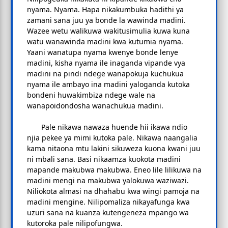
nyama. Nyama. Hapa nikakumbuka hadithi ya
zamani sana juu ya bonde la wawinda madini.
Wazee wetu walikuwa wakitusimulia kuwa kuna
watu wanawinda madini kwa kutumia nyama.
Yaani wanatupa nyama kwenye bonde lenye
madini, kisha nyama ile inaganda vipande vya
madini na pindi ndege wanapokuja kuchukua
nyama ile ambayo ina madini yaloganda kutoka
bondeni huwakimbiza ndege wale na
wanapoidondosha wanachukua madini.
Pale nikawa nawaza huende hii ikawa ndio
njia pekee ya mimi kutoka pale. Nikawa naangalia
kama nitaona mtu lakini sikuweza kuona kwani juu
ni mbali sana. Basi nikaamza kuokota madini
mapande makubwa makubwa. Eneo lile lilikuwa na
madini mengi na makubwa yalokuwa waziwazi.
Niliokota almasi na dhahabu kwa wingi pamoja na
madini mengine. Nilipomaliza nikayafunga kwa
uzuri sana na kuanza kutengeneza mpango wa
kutoroka pale nilipofungwa.