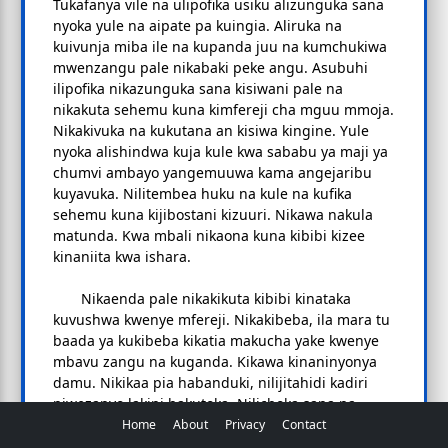
Tukafanya vile na ulipofika usiku alizunguka sana
nyoka yule na aipate pa kuingia. Aliruka na
kuivunja miba ile na kupanda juu na kumchukiwa
mwenzangu pale nikabaki peke angu. Asubuhi
ilipofika nikazunguka sana kisiwani pale na
nikakuta sehemu kuna kimfereji cha mguu mmoja.
Nikakivuka na kukutana an kisiwa kingine. Yule
nyoka alishindwa kuja kule kwa sababu ya maji ya
chumvi ambayo yangemuuwa kama angejaribu
kuyavuka. Nilitembea huku na kule na kufika
sehemu kuna kijibostani kizuuri. Nikawa nakula
matunda. Kwa mbali nikaona kuna kibibi kizee
kinaniita kwa ishara.
Nikaenda pale nikakikuta kibibi kinataka
kuvushwa kwenye mfereji. Nikakibeba, ila mara tu
baada ya kukibeba kikatia makucha yake kwenye
mbavu zangu na kuganda. Kikawa kinaninyonya
damu. Nikikaa pia habanduki, nilijitahidi kadiri
niwezanyo lakini hakutoka. Nilichoka sana na
nikaanza kupoteza nguvu na kukonda zaidi. Siku
Home
About
Privacy
Contact
ya tatu nikatengeneza pombe kwa kutumia