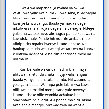
Kwakuwa mapande ya nyama yalokuwa
yakitupwa yalikuwa ni makiubwa sana, nikachagua
lile kubwa zaisi na kujifunga nali na kujificha
kwenye kanzu yangu. Baada ya muda ndege
mkubwa sana alikuja ndege aina ya eagle. Ndege
yule ana watoto hivyo alichagua pande kubawa na
kuondoka nalo. Pande hili ndo lile ambalo nipo.
Alinipeleka mpaka kwenye kitundu chake. Na
haukupita muda watu wengi wakatokea na kuanza
kumtisha ndege yule na kunidondosha mimi na
nyama ile.
Kumbe wale wawinda madini kila mmoja
alikuwa na kitundu chake, hivyp walishangaa
baada ya nyama anatoka na mtu. Niliwasimulia
yote yalonopata. Walinipa pole lakini kwa kuwa
nilikuwa na madini mengi sana yule mwenye
kitundu chake nilimwambia achukue kiasi
anachotaka na akachukua pande moja tu. Kisha
akaniachia mengie, nikawagawia na wenzie.