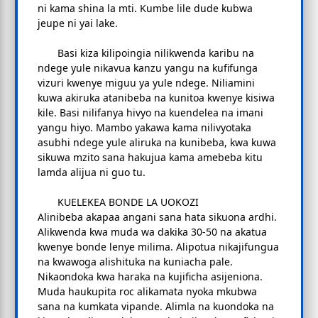
ni kama shina la mti. Kumbe lile dude kubwa
jeupe ni yai lake.
Basi kiza kilipoingia nilikwenda karibu na
ndege yule nikavua kanzu yangu na kufifunga
vizuri kwenye miguu ya yule ndege. Niliamini
kuwa akiruka atanibeba na kunitoa kwenye kisiwa
kile. Basi nilifanya hivyo na kuendelea na imani
yangu hiyo. Mambo yakawa kama nilivyotaka
asubhi ndege yule aliruka na kunibeba, kwa kuwa
sikuwa mzito sana hakujua kama amebeba kitu
lamda alijua ni guo tu.
KUELEKEA BONDE LA UOKOZI
Alinibeba akapaa angani sana hata sikuona ardhi.
Alikwenda kwa muda wa dakika 30-50 na akatua
kwenye bonde lenye milima. Alipotua nikajifungua
na kwawoga alishituka na kuniacha pale.
Nikaondoka kwa haraka na kujificha asijeniona.
Muda haukupita roc alikamata nyoka mkubwa
sana na kumkata vipande. Alimla na kuondoka na