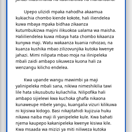
Upepo ulizidi mpaka nahodha akaamua
kukiachia chombo kiende kokote, hali iliendelea
kuwa mbaya mpaka bidhaa zikaanza
kutumbukizwa majini ilikuokoa ualama wa maisha.
Haliiliendelea kuwa mbaya hata chombo kikaanza
kunywa maji. Watu wakaanza kuania rohozao, na
kuanza kushika mbao zilizovunjika kutoka kwenye
jahazi. Mimi nilipata mbao moja na ilinipeleka
mbali zaidi ambapo sikuweza kuona hali za
wenzangu kilicho endelea.
Kwa upande wangu mawimbi ya maji
yalinipeleka mbali sana, nikiwa nimeshikilia tawi
lile hata sikusubutu kuliachilia. Nilipofika hali
ambapo sijielewi kwa kuchoka ghafla nikaona
kunaweupe mbele yangu, kuangalia vizuri kilikuwa
ni kijisiwa kidogo. Basi nikajitahidi kujizuia huku
nikawa naiba maji ili yanipeleke kule. Kwa bahati
njema kaupepo kakanipeleka kwenye kisiwa kile.
Kwa msaada wa mizizi ya miti niliweza kutoka