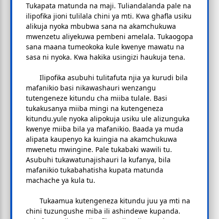
Tukapata matunda na maji. Tuliandalanda pale na
ilipofika jioni tulilala chini ya mti. Kwa ghafla usiku
alikuja nyoka mbubwa sana na akamchukuwa
mwenzetu aliyekuwa pembeni amelala. Tukaogopa
sana maana tumeokoka kule kwenye mawatu na
sasa ni nyoka. Kwa hakika usingizi haukuja tena.
Ilipofika asubuhi tulitafuta njia ya kurudi bila
mafanikio basi nikawashauri wenzangu
tutengeneze kitundu cha miiba tulale. Basi
tukakusanya miiba mingi na kutengeneza
kitundu.yule nyoka alipokuja usiku ule alizunguka
kwenye miiba bila ya mafanikio. Baada ya muda
alipata kaupenyo ka kuingia na akamchukuwa
mwenetu mwingine. Pale tukabaki wawili tu.
Asubuhi tukawatunajishauri la kufanya, bila
mafanikio tukabahatisha kupata matunda
machache ya kula tu.
Tukaamua kutengeneza kitundu juu ya mti na
chini tuzungushe miba ili ashindewe kupanda.