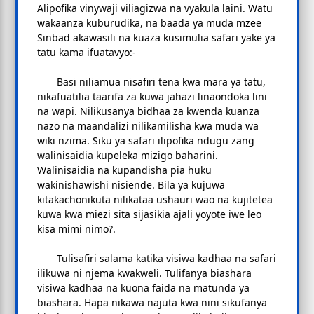
Alipofika vinywaji viliagizwa na vyakula laini. Watu
wakaanza kuburudika, na baada ya muda mzee
Sinbad akawasili na kuaza kusimulia safari yake ya
tatu kama ifuatavyo:-
Basi niliamua nisafiri tena kwa mara ya tatu,
nikafuatilia taarifa za kuwa jahazi linaondoka lini
na wapi. Nilikusanya bidhaa za kwenda kuanza
nazo na maandalizi nilikamilisha kwa muda wa
wiki nzima. Siku ya safari ilipofika ndugu zang
walinisaidia kupeleka mizigo baharini.
Walinisaidia na kupandisha pia huku
wakinishawishi nisiende. Bila ya kujuwa
kitakachonikuta nilikataa ushauri wao na kujitetea
kuwa kwa miezi sita sijasikia ajali yoyote iwe leo
kisa mimi nimo?.
Tulisafiri salama katika visiwa kadhaa na safari
ilikuwa ni njema kwakweli. Tulifanya biashara
visiwa kadhaa na kuona faida na matunda ya
biashara. Hapa nikawa najuta kwa nini sikufanya