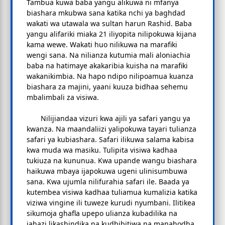
Tambua kuwa baba yangu alikuwa ni mfanya
biashara mkubwa sana katika nchi ya baghdad
wakati wa utawala wa sultan harun Rashid. Baba
yangu alifariki miaka 21 iliyopita nilipokuwa kijana
kama wewe. Wakati huo nilikuwa na marafiki
wengi sana. Na nilianza kutumia mali aloniachia
baba na hatimaye akakaribia kuisha na marafiki
wakanikimbia. Na hapo ndipo nilipoamua kuanza
biashara za majini, yaani kuuza bidhaa sehemu
mbalimbali za visiwa.
Nilijiandaa vizuri kwa ajili ya safari yangu ya
kwanza. Na maandaliizi yalipokuwa tayari tulianza
safari ya kubiashara. Safari ilikuwa salama kabisa
kwa muda wa masiku. Tulipita visiwa kadhaa
tukiuza na kununua. Kwa upande wangu biashara
haikuwa mbaya ijapokuwa ugeni ulinisumbuwa
sana. Kwa ujumla nilifurahia safari ile. Baada ya
kutembea visiwa kadhaa tuliamua kumalizia katika
viziwa vingine ili tuweze kurudi nyumbani. Ilitikea
sikumoja ghafla upepo ulianza kubadilika na
jahazi likashindika na kudhibitiwa na manahodha.