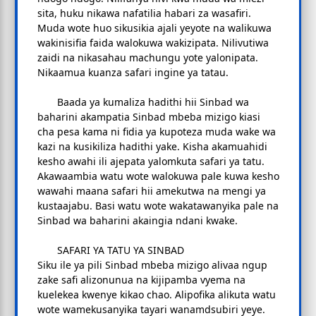
sita, huku nikawa nafatilia habari za wasafiri.
Muda wote huo sikusikia ajali yeyote na walikuwa
wakinisifia faida walokuwa wakizipata. Nilivutiwa
zaidi na nikasahau machungu yote yalonipata.
Nikaamua kuanza safari ingine ya tatau.
Baada ya kumaliza hadithi hii Sinbad wa
baharini akampatia Sinbad mbeba mizigo kiasi
cha pesa kama ni fidia ya kupoteza muda wake wa
kazi na kusikiliza hadithi yake. Kisha akamuahidi
kesho awahi ili ajepata yalomkuta safari ya tatu.
Akawaambia watu wote walokuwa pale kuwa kesho
wawahi maana safari hii amekutwa na mengi ya
kustaajabu. Basi watu wote wakatawanyika pale na
Sinbad wa baharini akaingia ndani kwake.
SAFARI YA TATU YA SINBAD
Siku ile ya pili Sinbad mbeba mizigo alivaa ngup
zake safi alizonunua na kijipamba vyema na
kuelekea kwenye kikao chao. Alipofika alikuta watu
wote wamekusanyika tayari wanamdsubiri yeye.