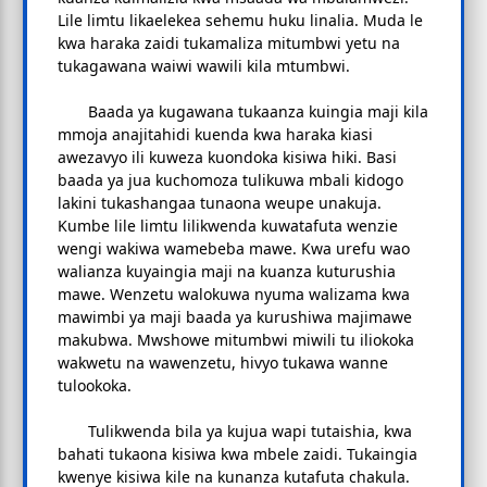
Lile limtu likaelekea sehemu huku linalia. Muda le
kwa haraka zaidi tukamaliza mitumbwi yetu na
tukagawana waiwi wawili kila mtumbwi.
Baada ya kugawana tukaanza kuingia maji kila
mmoja anajitahidi kuenda kwa haraka kiasi
awezavyo ili kuweza kuondoka kisiwa hiki. Basi
baada ya jua kuchomoza tulikuwa mbali kidogo
lakini tukashangaa tunaona weupe unakuja.
Kumbe lile limtu lilikwenda kuwatafuta wenzie
wengi wakiwa wamebeba mawe. Kwa urefu wao
walianza kuyaingia maji na kuanza kuturushia
mawe. Wenzetu walokuwa nyuma walizama kwa
mawimbi ya maji baada ya kurushiwa majimawe
makubwa. Mwshowe mitumbwi miwili tu iliokoka
wakwetu na wawenzetu, hivyo tukawa wanne
tulookoka.
Tulikwenda bila ya kujua wapi tutaishia, kwa
bahati tukaona kisiwa kwa mbele zaidi. Tukaingia
kwenye kisiwa kile na kunanza kutafuta chakula.