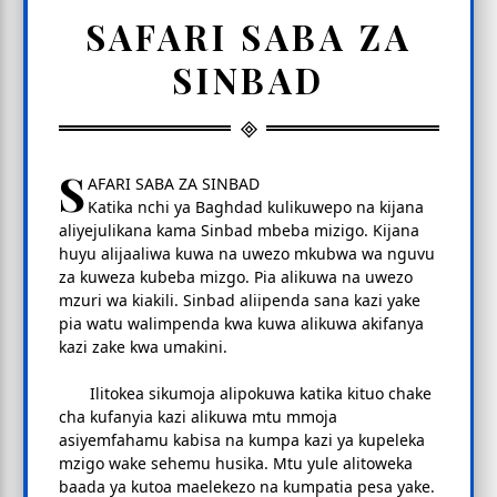
SAFARI SABA ZA
SINBAD
S
AFARI SABA ZA SINBAD
Katika nchi ya Baghdad kulikuwepo na kijana
aliyejulikana kama Sinbad mbeba mizigo. Kijana
huyu alijaaliwa kuwa na uwezo mkubwa wa nguvu
za kuweza kubeba mizgo. Pia alikuwa na uwezo
mzuri wa kiakili. Sinbad aliipenda sana kazi yake
pia watu walimpenda kwa kuwa alikuwa akifanya
kazi zake kwa umakini.
Ilitokea sikumoja alipokuwa katika kituo chake
cha kufanyia kazi alikuwa mtu mmoja
asiyemfahamu kabisa na kumpa kazi ya kupeleka
mzigo wake sehemu husika. Mtu yule alitoweka
baada ya kutoa maelekezo na kumpatia pesa yake.