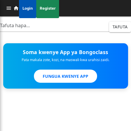
Login
Register
TAFUTA
Soma kwenye App ya Bongoclass
Pata makala zote, kozi, na maswali kwa urahisi zaidi.
FUNGUA KWENYE APP