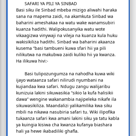
SAFARI YA PILI YA SINBAD
Basi siku ile Sinbad mbeba mizigo aliwahi haraka
sana na mapema zaidi, na akamkuta Sinbad wa
baharini ameshakaa na watu wake wanamsubiri
kuanza hadithi. Walipokusanyika watu wote
vikaagizwa vinywaji na vileja na kuanza kula huku
wakisikiliza hadithi. Sinbad wa baharini akaanza
kusema “basi tambueni kuwa sfari hii ya pili
nilikutwa na makubwa zaidi kuliko hii ya kwanza.
Ha ilikuwa hivi:-
Basi tulipozungumza na nahodha kuwa wiki
ijayo wataanza safari nilirudi nyumbani na
kujiandaa kwa safari. Ndugu zangu walijaribu
kunizuia lakini sikuwasikia “sikio la kufa halisikii
dawa” wengine wakanambia najipeleka nikafe ila
sikuwasikiliza. Maandalizi yalikamilika kwa siku
mbili na nikawa nasubiria safari tu. Wiki ilipofika
tukaanza safari kwa amani lakini siku ya tatu kabla
ya kuingia kisiwa cha kwanza kufanya biashara
hali ya hewe ikabadiliki ghafla.