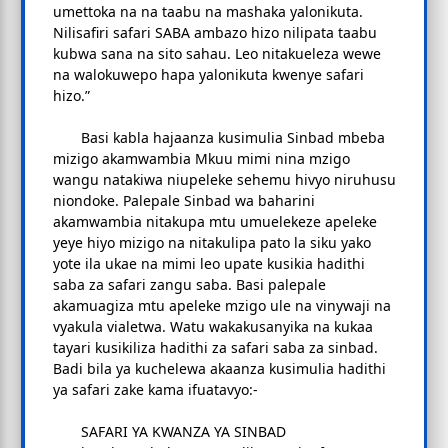
umettoka na na taabu na mashaka yalonikuta.
Nilisafiri safari SABA ambazo hizo nilipata taabu
kubwa sana na sito sahau. Leo nitakueleza wewe
na walokuwepo hapa yalonikuta kwenye safari
hizo.”
Basi kabla hajaanza kusimulia Sinbad mbeba
mizigo akamwambia Mkuu mimi nina mzigo
wangu natakiwa niupeleke sehemu hivyo niruhusu
niondoke. Palepale Sinbad wa baharini
akamwambia nitakupa mtu umuelekeze apeleke
yeye hiyo mizigo na nitakulipa pato la siku yako
yote ila ukae na mimi leo upate kusikia hadithi
saba za safari zangu saba. Basi palepale
akamuagiza mtu apeleke mzigo ule na vinywaji na
vyakula vialetwa. Watu wakakusanyika na kukaa
tayari kusikiliza hadithi za safari saba za sinbad.
Badi bila ya kuchelewa akaanza kusimulia hadithi
ya safari zake kama ifuatavyo:-
SAFARI YA KWANZA YA SINBAD