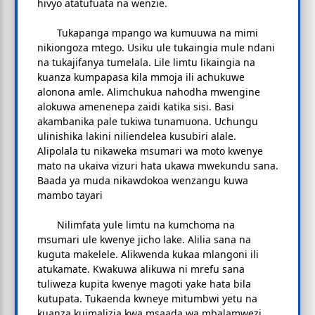
hivyo atatufuata na wenzie.
Tukapanga mpango wa kumuuwa na mimi
nikiongoza mtego. Usiku ule tukaingia mule ndani
na tukajifanya tumelala. Lile limtu likaingia na
kuanza kumpapasa kila mmoja ili achukuwe
alonona amle. Alimchukua nahodha mwengine
alokuwa amenenepa zaidi katika sisi. Basi
akambanika pale tukiwa tunamuona. Uchungu
ulinishika lakini niliendelea kusubiri alale.
Alipolala tu nikaweka msumari wa moto kwenye
mato na ukaiva vizuri hata ukawa mwekundu sana.
Baada ya muda nikawdokoa wenzangu kuwa
mambo tayari
Nilimfata yule limtu na kumchoma na
msumari ule kwenye jicho lake. Alilia sana na
kuguta makelele. Alikwenda kukaa mlangoni ili
atukamate. Kwakuwa alikuwa ni mrefu sana
tuliweza kupita kwenye magoti yake hata bila
kutupata. Tukaenda kwneye mitumbwi yetu na
kuanza kuimalizia kwa msaada wa mbalamwezi.