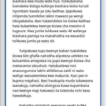
biashara kwa muda wote huo. Tulikubaliana
tuendelee kidogo kufanya biashara kisha turudi
nyumbani baada ya siku kadhaa. Ijapokuwa
nilipenda tuendelee lakini mawazo ya wengi
sikuyakatalia. Basi tukaendelea na visiwa kadhaa
hata kukaelekea kwenye kisiwa cha mwisho ili
tugeuze. Kwa jumla tulikuwa watu 48 wafanya
biashara pamoja na manahodha na wasaidizi
tulikuwa jumla ya watu 60.
Tulipokuwa tupo kwenye bahari tukielekea
kisiwa kile ghafla nahodha alipoteza uelekeo na
kutuambia amepotea na yupo kwenye kisiwa cha
maharamia vibushuti. Hatukuelewa nini
anazungumzia lakini alifafanua zaidi ni watu
wafupi wanaotembea kwa makundi. Kazi yao ni
kupora majahazi. Basi haukupita muda tukawaona
wanakuja, nahodha aliongeza kuwa kupambana
nao kwenye maji hatuwezi ila tukienda nchi kavu
hawatakuja.
Nahodha alijitahidi awezavyo awahi kufika