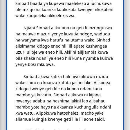
Sinbad baada ya kupewa maelekezo aliuchukuwa
ule mzigo na kuanza kuukokota kwenye mkokoteni
wake kuupeleka alikoelekezwa.
Njiani Sinbad alikutana na geti liliozungukwa
na mauwa mazuri yenye kuvutia ndege, wadudu
na wanyama kwa harufu na utamu wake. Sinbad
alisimama kidogo eneo hili ili apate kushangaa
uzuri ulioje wa eneo hili. Akilini alijiambia kuwa
bila shaka ndani ya eneo hili kuna nyumba kubwa
yenye bosi mkubwa.
Sinbad akiwa katika hali hiyo alituwa mzigo
wake chini na kuanza kufuta jasho lake. Alisogea
kidogo kwenye geti lile na kuona ndani kuna
mambo ya kuvutia. Sinbad alikuwa ni kijana
mwenye adabu na heshima lakini leo alisahau
mambo yote hayo na akaanza kuchungulia ndani
kwa watu. Alipokuwa hatoshelezi macho yake
aliamua kuingia kwenye geti lile ili aone zaidi.