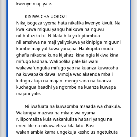
kwenye maji yale.
KISIWA CHA UOKOZI
Nikajisogeza vyema hata nikafika kwenye kivuli. Na
kwa kuwa miguu yangu haikuwa na nguvu
nilibuluzika tu. Nililala bila ya kijitambua
niliamshwa na maji yaliyokuwa yakinipiga miguuni
kumbe maji yalikuwa yanajaa. Haukupita muda
ghafla nikaona kuna kijahazi kinaingia kikiwa kina
mifugo kadhaa. Walipofika pale kisiwani
wakawafungulia mifugo yao na kuanza kuwaosha
na kuwapaka dawa. Mmoja wao akaenda mbali
kidogo akaja na majani mengi sana na kuanza
kuchagua baadhi ya ng’ombe na kuanza kuwapa
majani yale.
Niliwafuata na kuwaomba msaada wa chakula.
Wakanipa maziwa na mkate wa nyama.
Nilipomaliza kula wakaniuliza habari yangu na
eneo lile na nikawaeleza kila kitu. Basi
wakaniambia kama ungekuja kesho usingetukuta