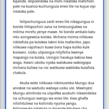
kipande. Alipoondoka na mimi nikatoka mafichoni
pale na kuanza kuchunguza eneo lile na kujua vipi
nitatoka pale.
Nilipochunguza zaidi eneo lile nikagungua ni
bonde lililopochini sana na limezungukwa na
milima mirefu yenye mawe. Ni bonde ambalo katu
mtu asingeweza kutoka. Mchana mzima nilikuwa
nikitafuta pa kutokea lakini bila mafanikio. Japo
nilikuwa najishauri kuwa bora hapa kuliko kule
kisiwani. Usiku ulipoingia nilijificha kwenye
mapango na kulala. Usingizi haukuja kabisa kwa
woga. Kwani uksiku nyoka walokuwa wakiogopa
mchana kuliwa na roc walikuwa wakitoka kutafuta
chakula.
Muda wote nilikuwa nikimuomba Mungu dua
aniokoe na wadudu wabaya usiku ule. Mwenyezi
Mungu alinilinda na ulipofika asubuhi nikaendelea
na uchunguzi wangu wa eneo lile. Kwa ghafla
nilishituliwa na kishindo nyuma yangu.
Nilipogeuka nikakuta ni kipande kikubwa cha