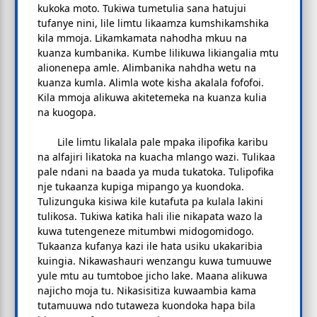
kukoka moto. Tukiwa tumetulia sana hatujui
tufanye nini, lile limtu likaamza kumshikamshika
kila mmoja. Likamkamata nahodha mkuu na
kuanza kumbanika. Kumbe lilikuwa likiangalia mtu
alionenepa amle. Alimbanika nahdha wetu na
kuanza kumla. Alimla wote kisha akalala fofofoi.
Kila mmoja alikuwa akitetemeka na kuanza kulia
na kuogopa.
Lile limtu likalala pale mpaka ilipofika karibu
na alfajiri likatoka na kuacha mlango wazi. Tulikaa
pale ndani na baada ya muda tukatoka. Tulipofika
nje tukaanza kupiga mipango ya kuondoka.
Tulizunguka kisiwa kile kutafuta pa kulala lakini
tulikosa. Tukiwa katika hali ilie nikapata wazo la
kuwa tutengeneze mitumbwi midogomidogo.
Tukaanza kufanya kazi ile hata usiku ukakaribia
kuingia. Nikawashauri wenzangu kuwa tumuuwe
yule mtu au tumtoboe jicho lake. Maana alikuwa
najicho moja tu. Nikasisitiza kuwaambia kama
tutamuuwa ndo tutaweza kuondoka hapa bila