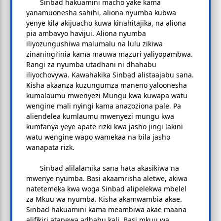
Sinbad hakuamini macho yake kama
yanamuonesha sahihi, aliona nyumba kubwa
yenye kila akijuacho kuwa kinahitajika, na aliona
pia ambavyo havijui. Aliona nyumba
iliyozungushiwa malumalu na lulu zikiwa
zinaningi’inia kama mauwa mazuri yaliyopambwa.
Rangi za nyumba utadhani ni dhahabu
iliyochovywa. Kawahakika Sinbad alistaajabu sana.
Kisha akaanza kuzungumza maneno yaloonesha
kumalaumu mwenyezi Mungu kwa kuwapa watu
wengine mali nyingi kama anazoziona pale. Pa
aliendelea kumlaumu mwenyezi mungu kwa
kumfanya yeye apate rizki kwa jasho jingi lakini
watu wengine wapo wamekaa na bila jasho
wanapata rizk.
Sinbad alilalamika sana hata akasikiwa na
mwenye nyumba. Basi akaamrisha aletwe, akiwa
natetemeka kwa woga Sinbad alipelekwa mbelel
za Mkuu wa nyumba. Kisha akamwambia akae.
Sinbad hakuamini kama meambiwa akae maana
alifikiri atapewa adhabu kali. Basi mkuu wa