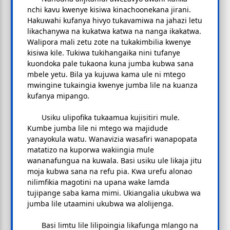
nchi kavu kwenye kisiwa kinachoonekana jirani.
Hakuwahi kufanya hivyo tukavamiwa na jahazi letu
likachanywa na kukatwa katwa na nanga ikakatwa.
Walipora mali zetu zote na tukakimbilia kwenye
kisiwa kile. Tukiwa tukihangaika nini tufanye
kuondoka pale tukaona kuna jumba kubwa sana
mbele yetu. Bila ya kujuwa kama ule ni mtego
mwingine tukaingia kwenye jumba lile na kuanza
kufanya mipango.
Usiku ulipofika tukaamua kujisitiri mule.
Kumbe jumba lile ni mtego wa majidude
yanayokula watu. Wanavizia wasafiri wanapopata
matatizo na kuporwa wakiingia mule
wananafungua na kuwala. Basi usiku ule likaja jitu
moja kubwa sana na refu pia. Kwa urefu alonao
nilimfikia magotini na upana wake lamda
tujipange saba kama mimi. Ukiangalia ukubwa wa
jumba lile utaamini ukubwa wa alolijenga.
Basi limtu lile lilipoingia likafunga mlango na