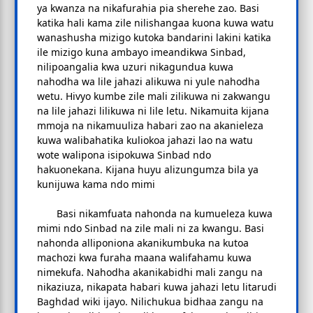
ya kwanza na nikafurahia pia sherehe zao. Basi
katika hali kama zile nilishangaa kuona kuwa watu
wanashusha mizigo kutoka bandarini lakini katika
ile mizigo kuna ambayo imeandikwa Sinbad,
nilipoangalia kwa uzuri nikagundua kuwa
nahodha wa lile jahazi alikuwa ni yule nahodha
wetu. Hivyo kumbe zile mali zilikuwa ni zakwangu
na lile jahazi lilikuwa ni lile letu. Nikamuita kijana
mmoja na nikamuuliza habari zao na akanieleza
kuwa walibahatika kuliokoa jahazi lao na watu
wote walipona isipokuwa Sinbad ndo
hakuonekana. Kijana huyu alizungumza bila ya
kunijuwa kama ndo mimi
Basi nikamfuata nahonda na kumueleza kuwa
mimi ndo Sinbad na zile mali ni za kwangu. Basi
nahonda alliponiona akanikumbuka na kutoa
machozi kwa furaha maana walifahamu kuwa
nimekufa. Nahodha akanikabidhi mali zangu na
nikaziuza, nikapata habari kuwa jahazi letu litarudi
Baghdad wiki ijayo. Nilichukua bidhaa zangu na