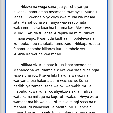
Nikiwa na woga sana juu ya roho yangu
nikabaki namuomba msamaha mwenyezi Mungu.
Jahazi lilikwenda ovyo ovyo kwa muda wa masaa
sita. Manahodha walifanya wawezapo hata
wakaamua sasa kuachia hatima kwa Mwenyezi
Mungu. Abiria tulianza kutapika na mimi nikiwa
mmoja wapo. Kwamuda kadhaa nilipotelewa na
kumbukumbu na sikufahamu zaidi. Nilikuja kupata
fahamu chombo kilianza kutulia mbele yetu
kukiwa na weupe kwa mbali. .
Nilikaa vizuri nipate lujua kinachoendelea.
Manahodha walituambia kuwa kwa sasa tunaingia
kisiwa cha roc. Kisiwa hiki hakuna wakazi na
wanyama pia hakuna au ni wachache. Kuna
hadithi ya zamani sana walokuwa wakisimulia
mababu kuwa kuna roc aliyekuwa akila mali za
watu kama mifugo na kujeruhi wakazi. Hivyo watu
wamehama kisiwa hiki. Ni miaka mingi sasa na ni
mababu tu wanasimulia hadithi hii. Huenda ni
ngano tuu au ni kweli. Hivyo tutaingia hapa kwa