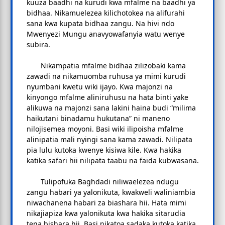
kuuza baadhi na kurudi kwa mfalme na baadhi ya
bidhaa. Nikamuelezea kilichotokea na alifurahi
sana kwa kupata bidhaa zangu. Na hivi ndo
Mwenyezi Mungu anavyowafanyia watu wenye
subira.
Nikampatia mfalme bidhaa zilizobaki kama
zawadi na nikamuomba ruhusa ya mimi kurudi
nyumbani kwetu wiki ijayo. Kwa majonzi na
kinyongo mfalme aliniruhusu na hata binti yake
alikuwa na majonzi sana lakini haina budi “milima
haikutani binadamu hukutana” ni maneno
nilojisemea moyoni. Basi wiki ilipoisha mfalme
alinipatia mali nyingi sana kama zawadi. Nilipata
pia lulu kutoka kwenye kisiwa kile. Kwa hakika
katika safari hii nilipata taabu na faida kubwasana.
Tulipofuka Baghdadi niliwaelezea ndugu
zangu habari ya yalonikuta, kwakweli waliniambia
niwachanena habari za biashara hii. Hata mimi
nikajiapiza kwa yalonikuta kwa hakika sitarudia
tena bishara hii. Basi nikatoa sadaka kutoka katika