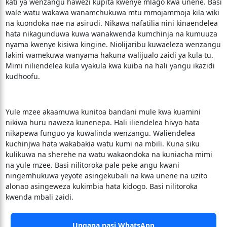
kati ya wenzangu hawezi kupita kwenye mlago kwa unene. Basi
wale watu wakawa wanamchukuwa mtu mmojammoja kila wiki
na kuondoka nae na asirudi. Nikawa nafatilia nini kinaendelea
hata nikagunduwa kuwa wanakwenda kumchinja na kumuuza
nyama kwenye kisiwa kingine. Niolijaribu kuwaeleza wenzangu
lakini wamekuwa wanyama hakuna walijualo zaidi ya kula tu.
Mimi niliendelea kula vyakula kwa kuiba na hali yangu ikazidi
kudhoofu.
Yule mzee akaamuwa kunitoa bandani mule kwa kuamini
nikiwa huru naweza kunenepa. Hali iliendelea hivyo hata
nikapewa funguo ya kuwalinda wenzangu. Waliendelea
kuchinjwa hata wakabakia watu kumi na mbili. Kuna siku
kulikuwa na sherehe na watu wakaondoka na kuniacha mimi
na yule mzee. Basi nilitoroka pale peke angu kwani
ningemhukuwa yeyote asingekubali na kwa unene na uzito
alonao asingeweza kukimbia hata kidogo. Basi nilitoroka
kwenda mbali zaidi.
Ungana nasi WhatsApp