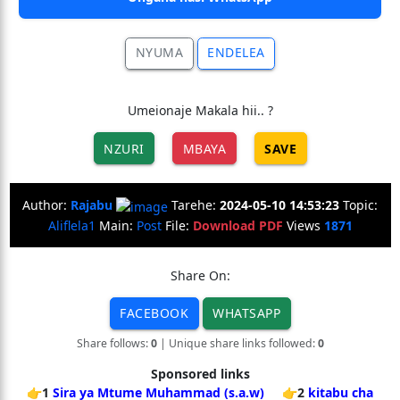
NYUMA
ENDELEA
Umeionaje Makala hii.. ?
NZURI
MBAYA
SAVE
Author:
Rajabu
Tarehe:
2024-05-10 14:53:23
Topic:
Aliflela1
Main:
Post
File:
Download PDF
Views
1871
Share On:
FACEBOOK
WHATSAPP
Share follows:
0
| Unique share links followed:
0
Sponsored links
👉1
Sira ya Mtume Muhammad (s.a.w)
👉2
kitabu cha