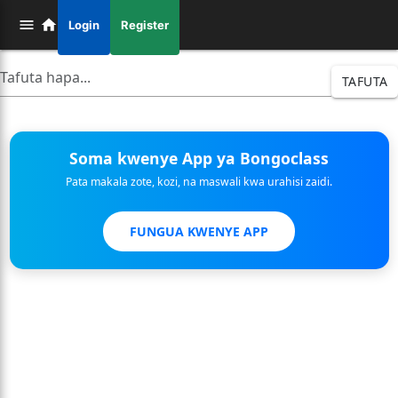
Login
Register
TAFUTA
Soma kwenye App ya Bongoclass
Pata makala zote, kozi, na maswali kwa urahisi zaidi.
FUNGUA KWENYE APP