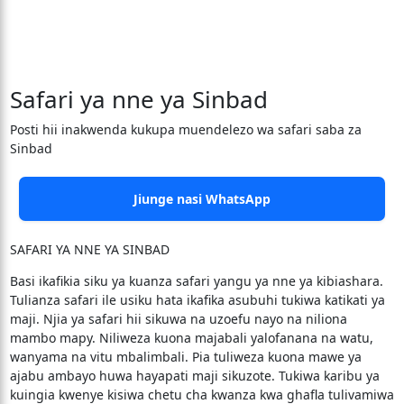
Safari ya nne ya Sinbad
Posti hii inakwenda kukupa muendelezo wa safari saba za
Sinbad
Jiunge nasi WhatsApp
SAFARI YA NNE YA SINBAD
Basi ikafikia siku ya kuanza safari yangu ya nne ya kibiashara.
Tulianza safari ile usiku hata ikafika asubuhi tukiwa katikati ya
maji. Njia ya safari hii sikuwa na uzoefu nayo na niliona
mambo mapy. Niliweza kuona majabali yalofanana na watu,
wanyama na vitu mbalimbali. Pia tuliweza kuona mawe ya
ajabu ambayo huwa hayapati maji sikuzote. Tukiwa karibu ya
kuingia kwenye kisiwa chetu cha kwanza kwa ghafla tulivamiwa