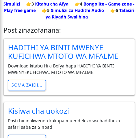
Simulizi
👉3
Kitabu cha Afya
👉4
Bongolite - Game zone -
Play free game
👉5
Simulizi za Hadithi Audio
👉6
Tafasiri
ya Riyadh Swalihina
Post zinazofanana:
HADITHI YA BINTI MWENYE
KUFICHWA MTOTO WA MFALME
Download kitabu Hiki Bofya hapa HADITHI YA BINTI
MWENYEKUFICHWA, MTOTO WA MFALME.
SOMA ZAIDI...
Kisiwa cha uokozi
Posti hii inakwenda kukupa muendelezo wa hadithi za
safari saba za Sinbad