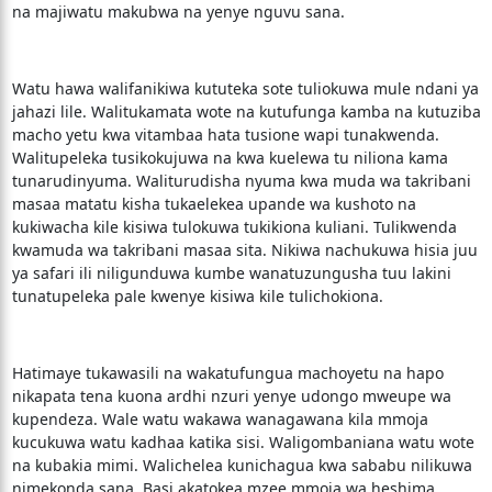
na majiwatu makubwa na yenye nguvu sana.
Watu hawa walifanikiwa kututeka sote tuliokuwa mule ndani ya
jahazi lile. Walitukamata wote na kutufunga kamba na kutuziba
macho yetu kwa vitambaa hata tusione wapi tunakwenda.
Walitupeleka tusikokujuwa na kwa kuelewa tu niliona kama
tunarudinyuma. Waliturudisha nyuma kwa muda wa takribani
masaa matatu kisha tukaelekea upande wa kushoto na
kukiwacha kile kisiwa tulokuwa tukikiona kuliani. Tulikwenda
kwamuda wa takribani masaa sita. Nikiwa nachukuwa hisia juu
ya safari ili niligunduwa kumbe wanatuzungusha tuu lakini
tunatupeleka pale kwenye kisiwa kile tulichokiona.
Hatimaye tukawasili na wakatufungua machoyetu na hapo
nikapata tena kuona ardhi nzuri yenye udongo mweupe wa
kupendeza. Wale watu wakawa wanagawana kila mmoja
kucukuwa watu kadhaa katika sisi. Waligombaniana watu wote
na kubakia mimi. Walichelea kunichagua kwa sababu nilikuwa
nimekonda sana. Basi akatokea mzee mmoja wa heshima