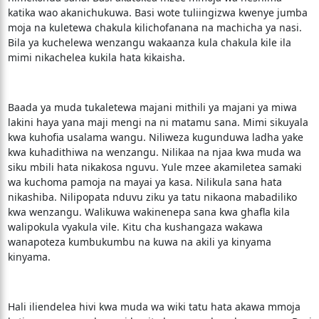
katika wao akanichukuwa. Basi wote tuliingizwa kwenye jumba
moja na kuletewa chakula kilichofanana na machicha ya nasi.
Bila ya kuchelewa wenzangu wakaanza kula chakula kile ila
mimi nikachelea kukila hata kikaisha.
Baada ya muda tukaletewa majani mithili ya majani ya miwa
lakini haya yana maji mengi na ni matamu sana. Mimi sikuyala
kwa kuhofia usalama wangu. Niliweza kugunduwa ladha yake
kwa kuhadithiwa na wenzangu. Nilikaa na njaa kwa muda wa
siku mbili hata nikakosa nguvu. Yule mzee akamiletea samaki
wa kuchoma pamoja na mayai ya kasa. Nilikula sana hata
nikashiba. Nilipopata nduvu ziku ya tatu nikaona mabadiliko
kwa wenzangu. Walikuwa wakinenepa sana kwa ghafla kila
walipokula vyakula vile. Kitu cha kushangaza wakawa
wanapoteza kumbukumbu na kuwa na akili ya kinyama
kinyama.
Hali iliendelea hivi kwa muda wa wiki tatu hata akawa mmoja