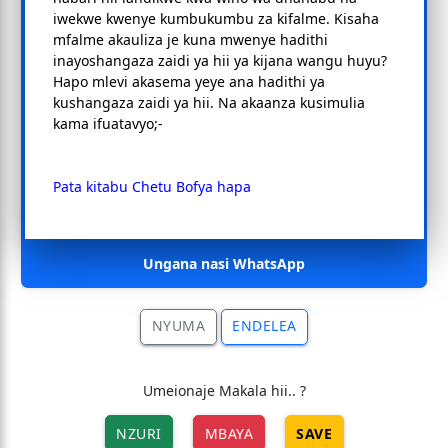
iwekwe kwenye kumbukumbu za kifalme. Kisaha
mfalme akauliza je kuna mwenye hadithi
inayoshangaza zaidi ya hii ya kijana wangu huyu?
Hapo mlevi akasema yeye ana hadithi ya
kushangaza zaidi ya hii. Na akaanza kusimulia
kama ifuatavyo;-
Pata kitabu Chetu Bofya hapa
Ungana nasi WhatsApp
NYUMA
ENDELEA
Umeionaje Makala hii.. ?
NZURI
MBAYA
SAVE