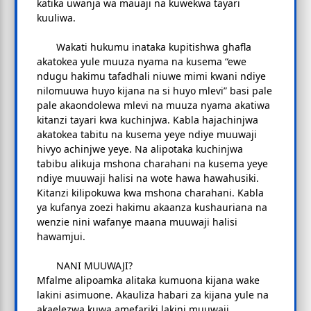
katika uwanja wa mauaji na kuwekwa tayari
kuuliwa.
Wakati hukumu inataka kupitishwa ghafla
akatokea yule muuza nyama na kusema “ewe
ndugu hakimu tafadhali niuwe mimi kwani ndiye
nilomuuwa huyo kijana na si huyo mlevi” basi pale
pale akaondolewa mlevi na muuza nyama akatiwa
kitanzi tayari kwa kuchinjwa. Kabla hajachinjwa
akatokea tabitu na kusema yeye ndiye muuwaji
hivyo achinjwe yeye. Na alipotaka kuchinjwa
tabibu alikuja mshona charahani na kusema yeye
ndiye muuwaji halisi na wote hawa hawahusiki.
Kitanzi kilipokuwa kwa mshona charahani. Kabla
ya kufanya zoezi hakimu akaanza kushauriana na
wenzie nini wafanye maana muuwaji halisi
hawamjui.
NANI MUUWAJI?
Mfalme alipoamka alitaka kumuona kijana wake
lakini asimuone. Akauliza habari za kijana yule na
akaelezwa kuwa amefariki lakini muuwaji