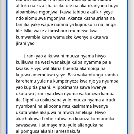
alitoka na kiza cha usiku ule na akamkanyaga huyo
aloambiwa mgonjwa. Ikawa tabibu akafikiri yeye
ndo alomuuwa mgonjwa. Akanza kushauriana na
familia yake wajue namna ya kujinusuru na janga
lile. Mke wake akamshauri mumewe kwa
kumwambia kuwa wamueke kwenye ukuta wa
jirani yao.
Jirani yao alikuwa ni muuza nyama hivyo
kulikuwa na wezi wanakuja kuiba nyamma pale
kwake. Hivyo walifikiria huenda akampiga na
kujuwa amemuuwa yeye. Basi wakamfunga kamba
karehemu yule na kumpenyeza kwa nje ya nyumba
yao kupitia paani. Aliposimama sawa kwenye
ukuta wa jirani yao kwa nyuma wakaitowa kamba
ile. Ilipofika usiku sana yule muuza nyama alirudi
nyumbani na alipoona mtu kasimama kwenye
ukuta wake akajuwa ni mwizi amekuja. Hivyo
akachukuwa fimbo kubwa na kuanza kumtandika
sawasawa. Hatimaye mtu yule alianguka na
alipomgusa akahisi ameshakufa.