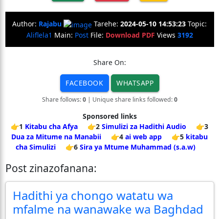
Author:
Rajabu
Tarehe:
2024-05-10 14:53:23
Topic:
Aliflela1
Main:
Post
File:
Download PDF
Views
3192
Share On:
FACEBOOK
WHATSAPP
Share follows:
0
| Unique share links followed:
0
Sponsored links
👉1
Kitabu cha Afya
👉2
Simulizi za Hadithi Audio
👉3
Dua za Mitume na Manabii
👉4
ai web app
👉5
kitabu
cha Simulizi
👉6
Sira ya Mtume Muhammad (s.a.w)
Post zinazofanana:
Hadithi ya chongo watatu wa
mfalme na wanawake wa Baghdad