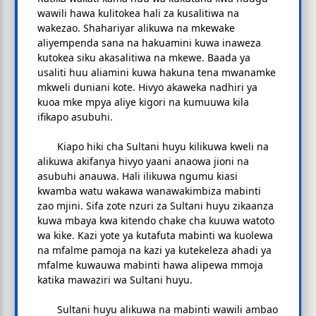
wawili hawa kulitokea hali za kusalitiwa na
wakezao. Shahariyar alikuwa na mkewake
aliyempenda sana na hakuamini kuwa inaweza
kutokea siku akasalitiwa na mkewe. Baada ya
usaliti huu aliamini kuwa hakuna tena mwanamke
mkweli duniani kote. Hivyo akaweka nadhiri ya
kuoa mke mpya aliye kigori na kumuuwa kila
ifikapo asubuhi.
Kiapo hiki cha Sultani huyu kilikuwa kweli na
alikuwa akifanya hivyo yaani anaowa jioni na
asubuhi anauwa. Hali ilikuwa ngumu kiasi
kwamba watu wakawa wanawakimbiza mabinti
zao mjini. Sifa zote nzuri za Sultani huyu zikaanza
kuwa mbaya kwa kitendo chake cha kuuwa watoto
wa kike. Kazi yote ya kutafuta mabinti wa kuolewa
na mfalme pamoja na kazi ya kutekeleza ahadi ya
mfalme kuwauwa mabinti hawa alipewa mmoja
katika mawaziri wa Sultani huyu.
Sultani huyu alikuwa na mabinti wawili ambao