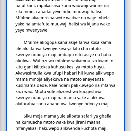
hajulikani, mpaka sasa kuna wauwaji wanne na
kila mmoja anadai yeye ndio muuwaji halisi.
Mfalme akaamrisha wote waitwe na waje mbele
yake na amtafute muuwaji halisi wa kijana wake
yeye mwenyewe.
Mfalme aliogopa sana asije fanya kosa kama
lile alolifanya kwenye kesi ya kifo cha mtoto
kwenye ndoo ya maji ambapo mtu asiye na hatia
aliuliwa. Walinzi wa mfalme wakamuuliza kwani ni
kitu gani kilitokea kuhusu kesi ya mtoto huyu.
Akawasimulia kwa ufupi habari hii kuwa alikiwepo
mama mmoja aliyekuwa na mtoto anayeanza
kusimama dede. Pale ndani palikuwepo na mfanya
kazi wao. Mtoto yule alizoeshwa kuogeshwa
kwenye ndoo ya maji na mama yake a alikuwa
akifurahia sana anapotiwa kwenye ndoo ya maji.
Siku moja mama yule alipata safari ya ghafla
na kumuacha mtoto wake kwa jirani maana
mfanyakazi hakuwepo alikwenda kuchota maji