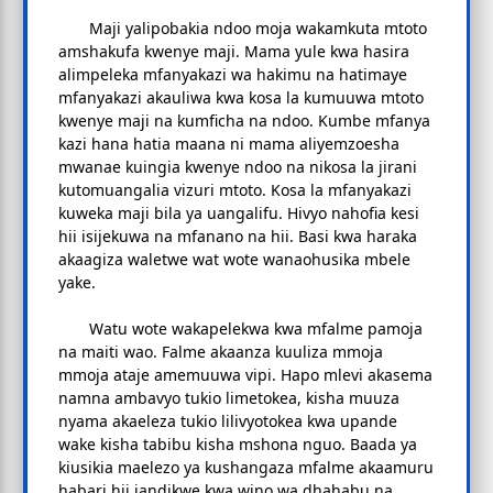
Maji yalipobakia ndoo moja wakamkuta mtoto
amshakufa kwenye maji. Mama yule kwa hasira
alimpeleka mfanyakazi wa hakimu na hatimaye
mfanyakazi akauliwa kwa kosa la kumuuwa mtoto
kwenye maji na kumficha na ndoo. Kumbe mfanya
kazi hana hatia maana ni mama aliyemzoesha
mwanae kuingia kwenye ndoo na nikosa la jirani
kutomuangalia vizuri mtoto. Kosa la mfanyakazi
kuweka maji bila ya uangalifu. Hivyo nahofia kesi
hii isijekuwa na mfanano na hii. Basi kwa haraka
akaagiza waletwe wat wote wanaohusika mbele
yake.
Watu wote wakapelekwa kwa mfalme pamoja
na maiti wao. Falme akaanza kuuliza mmoja
mmoja ataje amemuuwa vipi. Hapo mlevi akasema
namna ambavyo tukio limetokea, kisha muuza
nyama akaeleza tukio lilivyotokea kwa upande
wake kisha tabibu kisha mshona nguo. Baada ya
kiusikia maelezo ya kushangaza mfalme akaamuru
habari hii iandikwe kwa wino wa dhahabu na