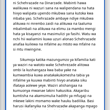
ni Schehrazade na Dinarzade. Mabinti hawa
walikuwa ni wazuri sana na walipendana na hata
hivyo walipata upendo mkubwa sana kutoka kwa
mbaba yao. Schehrazade ambaye ndiye mkubwa
alikuwa ni mrembo zaidi na alikuwa na taaluma
mbalimbali na alikuwa na elimu za mambo mengi
hata ya kisayanzi na masimulizi ya fasihi. Watu wa
nchi hii waliamini kuwa uzuri alonao Schehrazade
anafaa kuilewa na mfalme au mtoto wa mfalne na
si mtu mwingine.
Sikumoja katika mazungumzo ya kifamilia kati
ya waziri na watoto wake Schehrezade alitowa
ombi la kushangaza kwa baba yake na
kumwambia kuwa anatakakukomesha tabia ya
mfalme ya kuuwa mabinti hivyo anataka siku
ifiataya aolewe yeye. Waziri alishangaa na
kumuonya mwanae lakini hakusikia. Akajaribu
kumtisha na akamsimulia hadithi ya mfugaji na
mkewe lakini msmamo wake hauku badilika. Basi
harusi ikafanyika na Shehrazadw akapanga mpago