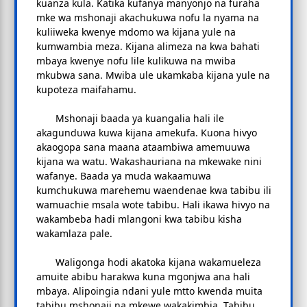
kuanza kula. Katika kufanya manyonjo na furaha
mke wa mshonaji akachukuwa nofu la nyama na
kuliiweka kwenye mdomo wa kijana yule na
kumwambia meza. Kijana alimeza na kwa bahati
mbaya kwenye nofu lile kulikuwa na mwiba
mkubwa sana. Mwiba ule ukamkaba kijana yule na
kupoteza maifahamu.
Mshonaji baada ya kuangalia hali ile
akagunduwa kuwa kijana amekufa. Kuona hivyo
akaogopa sana maana ataambiwa amemuuwa
kijana wa watu. Wakashauriana na mkewake nini
wafanye. Baada ya muda wakaamuwa
kumchukuwa marehemu waendenae kwa tabibu ili
wamuachie msala wote tabibu. Hali ikawa hivyo na
wakambeba hadi mlangoni kwa tabibu kisha
wakamlaza pale.
Waligonga hodi akatoka kijana wakamueleza
amuite abibu harakwa kuna mgonjwa ana hali
mbaya. Alipoingia ndani yule mtto kwenda muita
tabibu mshonaji na mkewe wakakimbia. Tabibu