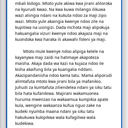
mbali kidogo. Mtoto yule akiwa kwa jirani alitoroka
na kyurudi kwao. Na kwa kuwa milango ilikuwa
wazi aliingia ndani na kukuta ndoo za maji zipo
wazi. Mtoto yule akaingia kwenye ndoo zile na
kupitiwa na usingizi. Dada mchota maji alipokuja
hakuangalia vizuri kwenye ndoo akajaza maji na
kuondoka kwa haraka ili akawahi foleni ya maji.
Mtoto mule kwenye ndoo alipiga kelele na
kayanywa maji zaidi na hatimaye akapoteza
maisha. Akaja dada wa kazi na kujaza ndoo ile
kisha akaifung bila ya kuangalia nddani.
Akazipandanisha ndoo kama tatu. Mama aliporudi
alimtafuta mtoto kwa jirani bila ya mafanikio.
Juhudi za kumtafuta ziliendelea ndani ya siku tatu
bila hata kufanikiwa. Majirani wakamuonea
huruma mwenzao na wakaamua kumpikia apate
kula, wengine wakaanza kufua nguo zake na
kudeki nyumba maana ndani ya siku tatu
hakukuwa kukipikwa wala kufagiliwa wala
kudekiwa.