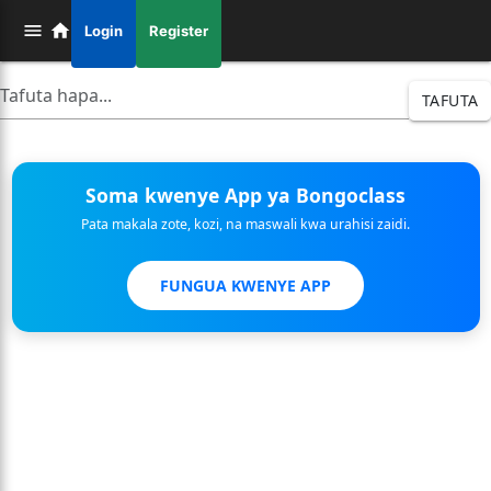
Login
Register
TAFUTA
Soma kwenye App ya Bongoclass
Pata makala zote, kozi, na maswali kwa urahisi zaidi.
FUNGUA KWENYE APP