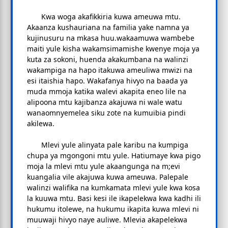
Kwa woga akafikkiria kuwa ameuwa mtu.
Akaanza kushauriana na familia yake namna ya
kujinusuru na mkasa huu.wakaamuwa wambebe
maiti yule kisha wakamsimamishe kwenye moja ya
kuta za sokoni, huenda akakumbana na walinzi
wakampiga na hapo itakuwa ameuliwa mwizi na
esi itaishia hapo. Wakafanya hivyo na baada ya
muda mmoja katika walevi akapita eneo lile na
alipoona mtu kajibanza akajuwa ni wale watu
wanaomnyemelea siku zote na kumuibia pindi
akilewa.
Mlevi yule alinyata pale karibu na kumpiga
chupa ya mgongoni mtu yule. Hatiumaye kwa pigo
moja la mlevi mtu yule akaangunga na m;evi
kuangalia vile akajuwa kuwa ameuwa. Palepale
walinzi walifika na kumkamata mlevi yule kwa kosa
la kuuwa mtu. Basi kesi ile ikapelekwa kwa kadhi ili
hukumu itolewe, na hukumu ikapita kuwa mlevi ni
muuwaji hivyo naye auliwe. Mlevia akapelekwa