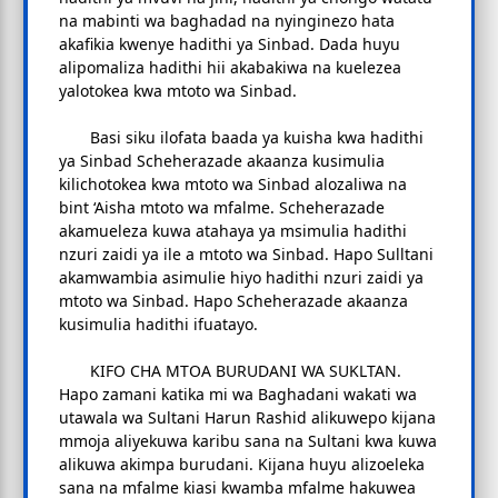
na mabinti wa baghadad na nyinginezo hata
akafikia kwenye hadithi ya Sinbad. Dada huyu
alipomaliza hadithi hii akabakiwa na kuelezea
yalotokea kwa mtoto wa Sinbad.
Basi siku ilofata baada ya kuisha kwa hadithi
ya Sinbad Scheherazade akaanza kusimulia
kilichotokea kwa mtoto wa Sinbad alozaliwa na
bint ‘Aisha mtoto wa mfalme. Scheherazade
akamueleza kuwa atahaya ya msimulia hadithi
nzuri zaidi ya ile a mtoto wa Sinbad. Hapo Sulltani
akamwambia asimulie hiyo hadithi nzuri zaidi ya
mtoto wa Sinbad. Hapo Scheherazade akaanza
kusimulia hadithi ifuatayo.
KIFO CHA MTOA BURUDANI WA SUKLTAN.
Hapo zamani katika mi wa Baghadani wakati wa
utawala wa Sultani Harun Rashid alikuwepo kijana
mmoja aliyekuwa karibu sana na Sultani kwa kuwa
alikuwa akimpa burudani. Kijana huyu alizoeleka
sana na mfalme kiasi kwamba mfalme hakuwea