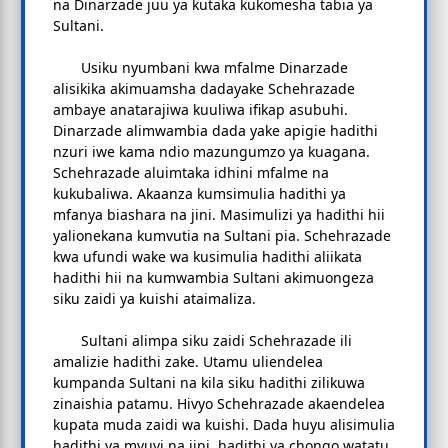
na Dinarzade juu ya kutaka kukomesha tabia ya
Sultani.
Usiku nyumbani kwa mfalme Dinarzade
alisikika akimuamsha dadayake Schehrazade
ambaye anatarajiwa kuuliwa ifikap asubuhi.
Dinarzade alimwambia dada yake apigie hadithi
nzuri iwe kama ndio mazungumzo ya kuagana.
Schehrazade aluimtaka idhini mfalme na
kukubaliwa. Akaanza kumsimulia hadithi ya
mfanya biashara na jini. Masimulizi ya hadithi hii
yalionekana kumvutia na Sultani pia. Schehrazade
kwa ufundi wake wa kusimulia hadithi aliikata
hadithi hii na kumwambia Sultani akimuongeza
siku zaidi ya kuishi ataimaliza.
Sultani alimpa siku zaidi Schehrazade ili
amalizie hadithi zake. Utamu uliendelea
kumpanda Sultani na kila siku hadithi zilikuwa
zinaishia patamu. Hivyo Schehrazade akaendelea
kupata muda zaidi wa kuishi. Dada huyu alisimulia
hadithi ya mvuvi na jini, hadithi ya chongo watatu