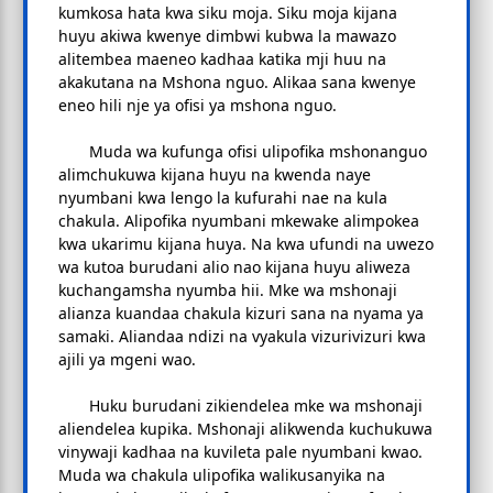
kumkosa hata kwa siku moja. Siku moja kijana
huyu akiwa kwenye dimbwi kubwa la mawazo
alitembea maeneo kadhaa katika mji huu na
akakutana na Mshona nguo. Alikaa sana kwenye
eneo hili nje ya ofisi ya mshona nguo.
Muda wa kufunga ofisi ulipofika mshonanguo
alimchukuwa kijana huyu na kwenda naye
nyumbani kwa lengo la kufurahi nae na kula
chakula. Alipofika nyumbani mkewake alimpokea
kwa ukarimu kijana huya. Na kwa ufundi na uwezo
wa kutoa burudani alio nao kijana huyu aliweza
kuchangamsha nyumba hii. Mke wa mshonaji
alianza kuandaa chakula kizuri sana na nyama ya
samaki. Aliandaa ndizi na vyakula vizurivizuri kwa
ajili ya mgeni wao.
Huku burudani zikiendelea mke wa mshonaji
aliendelea kupika. Mshonaji alikwenda kuchukuwa
vinywaji kadhaa na kuvileta pale nyumbani kwao.
Muda wa chakula ulipofika walikusanyika na