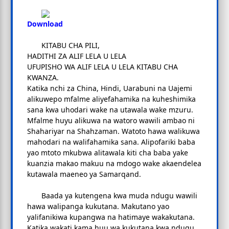
Download
KITABU CHA PILI,
HADITHI ZA ALIF LELA U LELA
UFUPISHO WA ALIF LELA U LELA KITABU CHA
KWANZA.
Katika nchi za China, Hindi, Uarabuni na Uajemi
alikuwepo mfalme aliyefahamika na kuheshimika
sana kwa uhodari wake na utawala wake mzuru.
Mfalme huyu alikuwa na watoro wawili ambao ni
Shahariyar na Shahzaman. Watoto hawa walikuwa
mahodari na walifahamika sana. Alipofariki baba
yao mtoto mkubwa alitawala kiti cha baba yake
kuanzia makao makuu na mdogo wake akaendelea
kutawala maeneo ya Samarqand.
Baada ya kutengena kwa muda ndugu wawili
hawa walipanga kukutana. Makutano yao
yalifanikiwa kupangwa na hatimaye wakakutana.
Katika wakati kama huu wa kukutana kwa ndugu