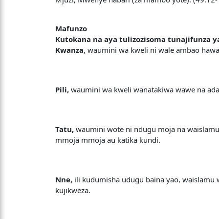
Mafunzo
Kutokana na aya tulizozisoma tunajifunza y
Kwanza
, waumini wa kweli ni wale ambao haw
Pili,
waumini wa kweli wanatakiwa wawe na adab
Tatu,
waumini wote ni ndugu moja na waislamu 
mmoja mmoja au katika kundi.
Nne,
ili kudumisha udugu baina yao, waislamu 
kujikweza.