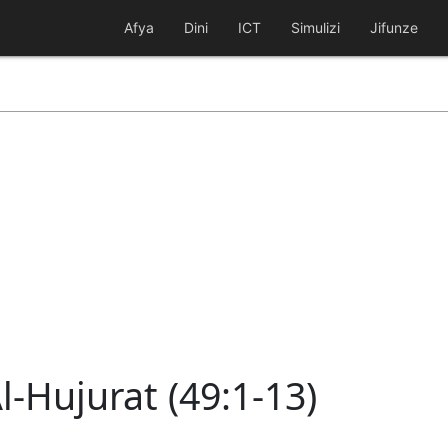
Afya
Dini
ICT
Simulizi
Jifunze
l-Hujurat (49:1-13)