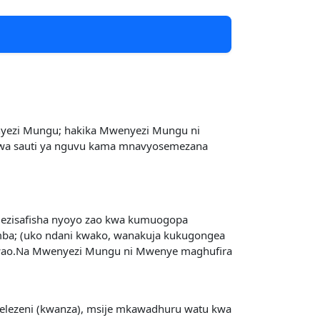
nyezi Mungu; hakika Mwenyezi Mungu ni
 kwa sauti ya nguvu kama mnavyosemezana
ezisafisha nyoyo zao kwa kumuogopa
ba; (uko ndani kwako, wanakuja kukugongea
kwao.Na Mwenyezi Mungu ni Mwenye maghufira
pelelezeni (kwanza), msije mkawadhuru watu kwa