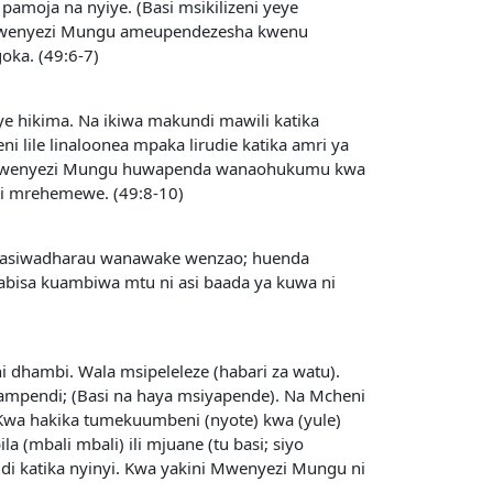
moja na nyiye. (Basi msikilizeni yeye
i Mwenyezi Mungu ameupendezesha kwenu
oka. (49:6-7)
hikima. Na ikiwa makundi mawili katika
 lile linaloonea mpaka lirudie katika amri ya
ika Mwenyezi Mungu huwapenda wanaohukumu kwa
li mrehemewe. (49:8-10)
wasiwadharau wanawake wenzao; huenda
kabisa kuambiwa mtu ni asi baada ya kuwa ni
 dhambi. Wala msipeleleze (habari za watu).
ampendi; (Basi na haya msiyapende). Na Mcheni
wa hakika tumekuumbeni (nyote) kwa (yule)
bali mbali) ili mjuane (tu basi; siyo
 katika nyinyi. Kwa yakini Mwenyezi Mungu ni