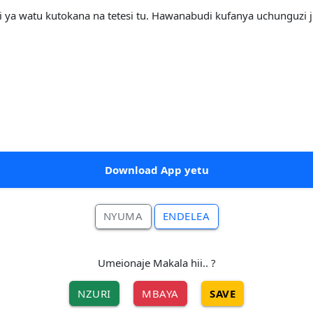
a watu kutokana na tetesi tu. Hawanabudi kufanya uchunguzi ju
Download App yetu
NYUMA
ENDELEA
Umeionaje Makala hii.. ?
NZURI
MBAYA
SAVE