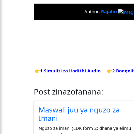
Author:
Rajabu
👉1
Simulizi za Hadithi Audio
👉2
Bongoli
Post zinazofanana:
Maswali juu ya nguzo za
Imani
Nguzo za imani (EDK form 2: dhana ya elimu