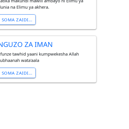
katika makundi mawili ambayo ni Elimu ya
dunia na Elimu ya akhera.
SOMA ZAIDI...
NGUZO ZA IMAN
Jifunze tawhid yaani kumpwekesha Allah
subhaanah wata'aala
SOMA ZAIDI...