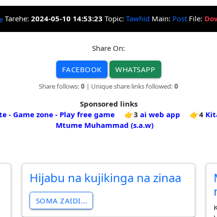
Tarehe:
2024-05-10 14:53:23
Topic:
Tawhid
Main:
Post
File:
Do
Share On:
FACEBOOK
WHATSAPP
Share follows:
0
| Unique share links followed:
0
Sponsored links
te - Game zone - Play free game
👉3
ai web app
👉4
Kit
Mtume Muhammad (s.a.w)
Hijabu na kujikinga na zinaa
SOMA ZAIDI...