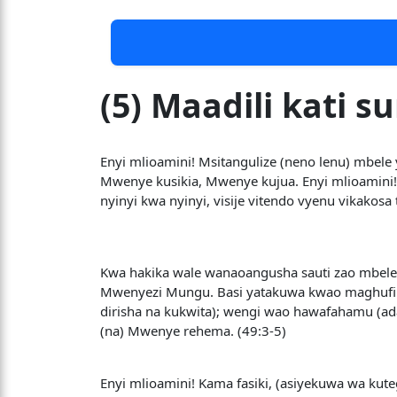
(5) Maadili kati su
Enyi mlioamini! Msitangulize (neno lenu) mbe
Mwenye kusikia, Mwenye kujua. Enyi mlioamini
nyinyi kwa nyinyi, visije vitendo vyenu vikakos
Kwa hakika wale wanaoangusha sauti zao mbe
Mwenyezi Mungu. Basi yatakuwa kwao maghufir
dirisha na kukwita); wengi wao hawafahamu (
(na) Mwenye rehema. (49:3-5)
Enyi mlioamini! Kama fasiki, (asiyekuwa wa kut