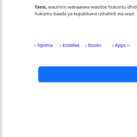
Tano,
waumini wanaaswa wasitoe hukumu dhidi y
hukumu baada ya kupatikana ushahidi wa wazi
‹ Nyuma
› Endelea
‹ Books
‹ Apps ››