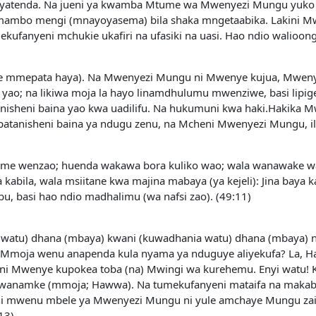
yoyatenda. Na jueni ya kwamba Mtume wa Mwenyezi Mungu yuko pa
ka mambo mengi (mnayoyasema) bila shaka mngetaabika. Lakin
anyeni mchukie ukafiri na ufasiki na uasi. Hao ndio walioong
e mmepata haya). Na Mwenyezi Mungu ni Mwenye kujua, Mwenye 
yao; na likiwa moja la hayo linamdhulumu mwenziwe, basi lipigeni
atanisheni baina yao kwa uadilifu. Na hukumuni kwa haki.Hak
 patanisheni baina ya ndugu zenu, na Mcheni Mwenyezi Mungu, i
me wenzao; huenda wakawa bora kuliko wao; wala wanawake 
abila, wala msiitane kwa majina mabaya (ya kejeli): Jina baya 
bu, basi hao ndio madhalimu (wa nafsi zao). (49:11)
a watu) dhana (mbaya) kwani (kuwadhania watu) dhana (mbaya) ni
 Mmoja wenu anapenda kula nyama ya nduguye aliyekufa? La, H
i Mwenye kupokea toba (na) Mwingi wa kurehemu. Enyi watu! K
amke (mmoja; Hawwa). Na tumekufanyeni mataifa na makabila (m
i mwenu mbele ya Mwenyezi Mungu ni yule amchaye Mungu zaidi
13)