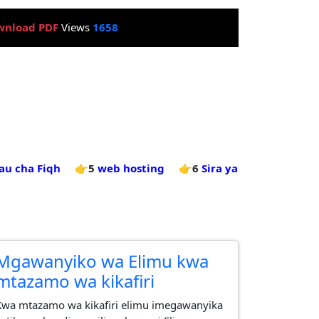
wnload PDF
Views
1658
au cha Fiqh
👉5
web hosting
👉6
Sira ya
Mgawanyiko wa Elimu kwa
mtazamo wa kikafiri
Kwa mtazamo wa kikafiri elimu imegawanyika