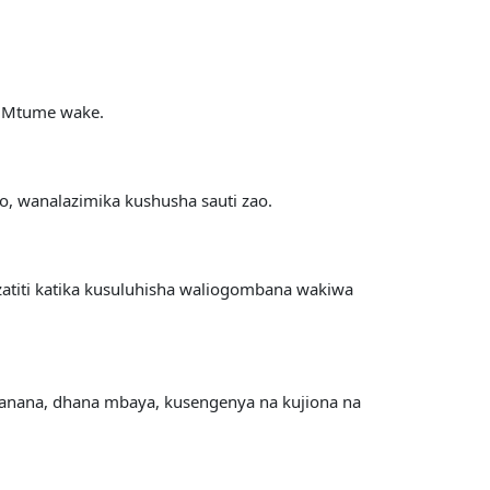
a Mtume wake.
, wanalazimika kushusha sauti zao.
titi katika kusuluhisha waliogombana wakiwa
kanana, dhana mbaya, kusengenya na kujiona na