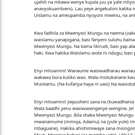
ujahili na mkawa wenye kujuta juu ya yale mli
anavyokuambieni). Lau yeye angekutiini kati
Uislamu na ameupamba nyoyoni mwenu, na amekuf
Kwa fadhila za Mwenyezi Mungu na neema (zak
waislamu yanapigana, basi fanyeni suluhu baina 
Mwenyezi Mungu. Na kama likirudi, basi yap 
haki. Kwa hakika Waislamu wote ni ndugu; basi
Enyi mlioamini! Wanaume wasiwadharau wanau
wakawa bora kuliko wao. Wala msitukanane kwa k
Muislamu. (Na kufanya haya ni uasi) Na wasiotu
Enyi mlioamini! Jiepusheni sana na (kuwadhani
Wala baadhi yenu wasiwasengenye wengine. Je!
Mwenyezi Mungu. Bila shaka Mwenyezi Mungu n
mwanamume (mmoja, Adamu) na (yule yule) mwan
mbaguane). Hakika ahishimiwaye sana miongon
Mjuzi, Mwenye habari (za mambo yote). (49:12-