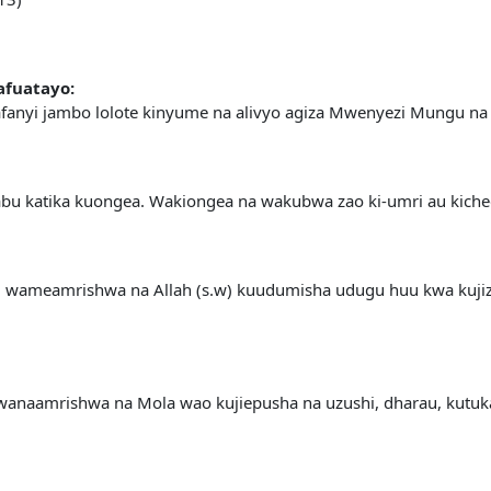
afuatayo:
afanyi jambo lolote kinyume na alivyo agiza Mwenyezi Mungu n
u katika kuongea. Wakiongea na wakubwa zao ki-umri au kicheo
wameamrishwa na Allah (s.w) kuudumisha udugu huu kwa kujiza
wanaamrishwa na Mola wao kujiepusha na uzushi, dharau, kutu