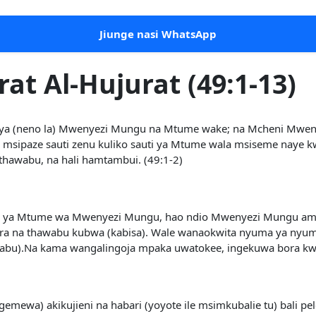
Jiunge nasi WhatsApp
rat Al-Hujurat (49:1-13)
le ya (neno la) Mwenyezi Mungu na Mtume wake; na Mcheni Mwe
! msipaze sauti zenu kuliko sauti ya Mtume wala msiseme naye
a thawabu, na hali hamtambui. (49:1-2)
le ya Mtume wa Mwenyezi Mungu, hao ndio Mwenyezi Mungu am
a na thawabu kubwa (kabisa). Wale wanaokwita nyuma ya nyum
adabu).Na kama wangalingoja mpaka uwatokee, ingekuwa bora 
egemewa) akikujieni na habari (yoyote ile msimkubalie tu) bali 