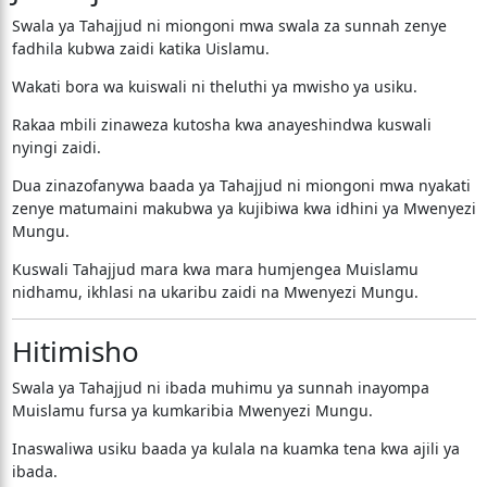
Swala ya Tahajjud ni miongoni mwa swala za sunnah zenye
fadhila kubwa zaidi katika Uislamu.
Wakati bora wa kuiswali ni theluthi ya mwisho ya usiku.
Rakaa mbili zinaweza kutosha kwa anayeshindwa kuswali
nyingi zaidi.
Dua zinazofanywa baada ya Tahajjud ni miongoni mwa nyakati
zenye matumaini makubwa ya kujibiwa kwa idhini ya Mwenyezi
Mungu.
Kuswali Tahajjud mara kwa mara humjengea Muislamu
nidhamu, ikhlasi na ukaribu zaidi na Mwenyezi Mungu.
Hitimisho
Swala ya Tahajjud ni ibada muhimu ya sunnah inayompa
Muislamu fursa ya kumkaribia Mwenyezi Mungu.
Inaswaliwa usiku baada ya kulala na kuamka tena kwa ajili ya
ibada.