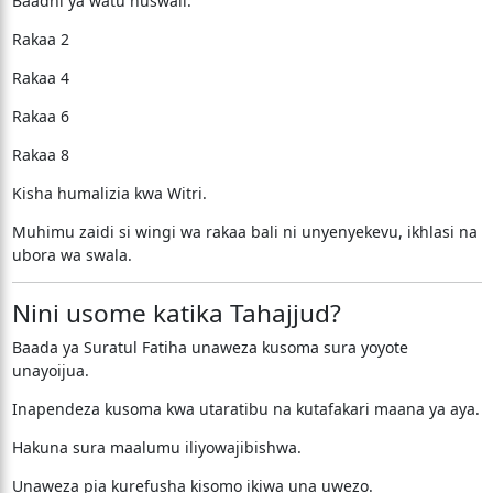
Baadhi ya watu huswali:
Rakaa 2
Rakaa 4
Rakaa 6
Rakaa 8
Kisha humalizia kwa Witri.
Muhimu zaidi si wingi wa rakaa bali ni unyenyekevu, ikhlasi na
ubora wa swala.
Nini usome katika Tahajjud?
Baada ya Suratul Fatiha unaweza kusoma sura yoyote
unayoijua.
Inapendeza kusoma kwa utaratibu na kutafakari maana ya aya.
Hakuna sura maalumu iliyowajibishwa.
Unaweza pia kurefusha kisomo ikiwa una uwezo.