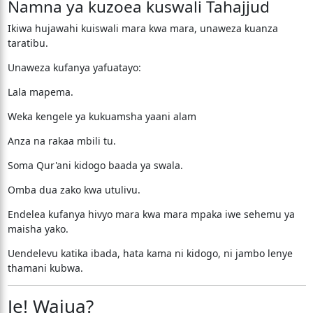
Namna ya kuzoea kuswali Tahajjud
Ikiwa hujawahi kuiswali mara kwa mara, unaweza kuanza
taratibu.
Unaweza kufanya yafuatayo:
Lala mapema.
Weka kengele ya kukuamsha yaani alam
Anza na rakaa mbili tu.
Soma Qur'ani kidogo baada ya swala.
Omba dua zako kwa utulivu.
Endelea kufanya hivyo mara kwa mara mpaka iwe sehemu ya
maisha yako.
Uendelevu katika ibada, hata kama ni kidogo, ni jambo lenye
thamani kubwa.
Je! Wajua?