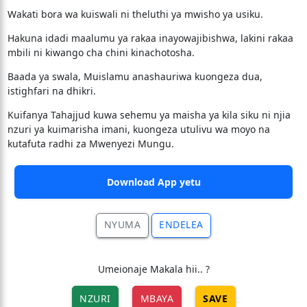
Wakati bora wa kuiswali ni theluthi ya mwisho ya usiku.
Hakuna idadi maalumu ya rakaa inayowajibishwa, lakini rakaa
mbili ni kiwango cha chini kinachotosha.
Baada ya swala, Muislamu anashauriwa kuongeza dua,
istighfari na dhikri.
Kuifanya Tahajjud kuwa sehemu ya maisha ya kila siku ni njia
nzuri ya kuimarisha imani, kuongeza utulivu wa moyo na
kutafuta radhi za Mwenyezi Mungu.
Download App yetu
NYUMA
ENDELEA
Umeionaje Makala hii.. ?
NZURI
MBAYA
SAVE