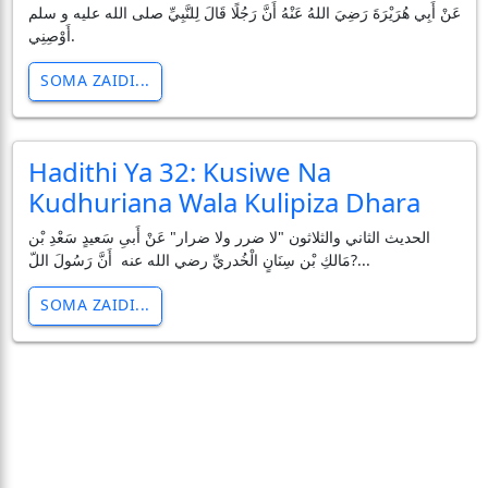
عَنْ أَبِي هُرَيْرَةَ رَضِيَ اللهُ عَنْهُ أَنَّ رَجُلًا قَالَ لِلنَّبِيِّ صلى الله عليه و سلم
أَوْصِنِي.
SOMA ZAIDI...
Hadithi Ya 32: Kusiwe Na
Kudhuriana Wala Kulipiza Dhara
الحديث الثاني والثلاثون "لا ضرر ولا ضرار" عَنْ أَبىِ سَعيدٍ سَعْدِ بْن
مَالكِ بْن سِنَانٍ الْخُدريِّ رضي الله عنه أَنَّ رَسُولَ اللّ?...
SOMA ZAIDI...