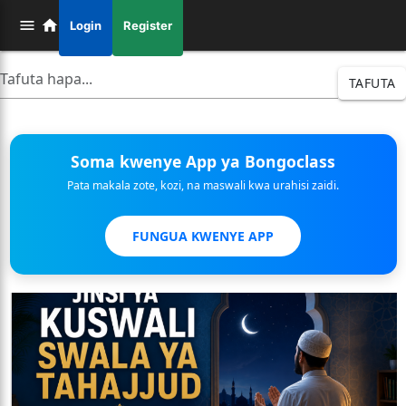
Login
Register
TAFUTA
Soma kwenye App ya Bongoclass
Pata makala zote, kozi, na maswali kwa urahisi zaidi.
FUNGUA KWENYE APP