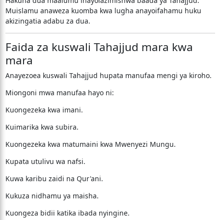
Hakuna dua maalumu inayolazimishwa baada ya Tahajjud.
Muislamu anaweza kuomba kwa lugha anayoifahamu huku
akizingatia adabu za dua.
Faida za kuswali Tahajjud mara kwa
mara
Anayezoea kuswali Tahajjud hupata manufaa mengi ya kiroho.
Miongoni mwa manufaa hayo ni:
Kuongezeka kwa imani.
Kuimarika kwa subira.
Kuongezeka kwa matumaini kwa Mwenyezi Mungu.
Kupata utulivu wa nafsi.
Kuwa karibu zaidi na Qur'ani.
Kukuza nidhamu ya maisha.
Kuongeza bidii katika ibada nyingine.