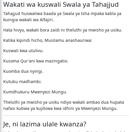
Wakati wa kuswali Swala ya Tahajjud
Tahajjud huswaliwa baada ya Swala ya Isha mpaka kabla ya
kuingia wakati wa Alfajiri.
Hata hivyo, wakati bora zaidi ni theluthi ya mwisho ya usiku.
Katika kipindi hicho, Muislamu anashauriwa:
Kuswali kwa utulivu.
Kusoma Qur'ani kwa mazingatio.
Kuomba dua nyingi.
Kutubu madhambi.
Kumdhukuru Mwenyezi Mungu.
Theluthi ya mwisho ya usiku ndiyo wakati ambao dua hupata
nafasi kubwa ya kujibiwa kwa idhini ya Mwenyezi Mungu.
Je, ni lazima ulale kwanza?