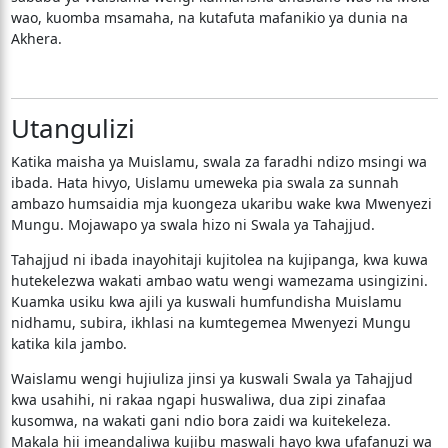
wao, kuomba msamaha, na kutafuta mafanikio ya dunia na
Akhera.
Utangulizi
Katika maisha ya Muislamu, swala za faradhi ndizo msingi wa
ibada. Hata hivyo, Uislamu umeweka pia swala za sunnah
ambazo humsaidia mja kuongeza ukaribu wake kwa Mwenyezi
Mungu. Mojawapo ya swala hizo ni Swala ya Tahajjud.
Tahajjud ni ibada inayohitaji kujitolea na kujipanga, kwa kuwa
hutekelezwa wakati ambao watu wengi wamezama usingizini.
Kuamka usiku kwa ajili ya kuswali humfundisha Muislamu
nidhamu, subira, ikhlasi na kumtegemea Mwenyezi Mungu
katika kila jambo.
Waislamu wengi hujiuliza jinsi ya kuswali Swala ya Tahajjud
kwa usahihi, ni rakaa ngapi huswaliwa, dua zipi zinafaa
kusomwa, na wakati gani ndio bora zaidi wa kuitekeleza.
Makala hii imeandaliwa kujibu maswali hayo kwa ufafanuzi wa