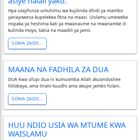
asiye halali yako.
Hpa utajifunza umuhimu wa kujilinda dhidi ya mambo
yanayoweza kupelekea fitna na maasi. Uislamu umeweka
mipaka ya heshima kati ya mwanaume na mwanamke ili
kulinda moyo, tabia na maadili ya jamii.
SOMA ZAIDI...
MAANA NA FADHILA ZA DUA
DUA Kwa ufupi dua ni kumuomba Allah akuondoshee
lililobaya, ama linalo kuudhi ama akupe jambo fulani.
SOMA ZAIDI...
HUU NDIO USIA WA MTUME KWA
WAISLAMU