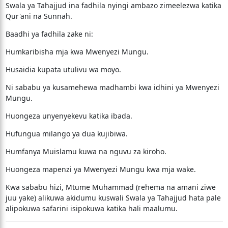
Swala ya Tahajjud ina fadhila nyingi ambazo zimeelezwa katika
Qur'ani na Sunnah.
Baadhi ya fadhila zake ni:
Humkaribisha mja kwa Mwenyezi Mungu.
Husaidia kupata utulivu wa moyo.
Ni sababu ya kusamehewa madhambi kwa idhini ya Mwenyezi
Mungu.
Huongeza unyenyekevu katika ibada.
Hufungua milango ya dua kujibiwa.
Humfanya Muislamu kuwa na nguvu za kiroho.
Huongeza mapenzi ya Mwenyezi Mungu kwa mja wake.
Kwa sababu hizi, Mtume Muhammad (rehema na amani ziwe
juu yake) alikuwa akidumu kuswali Swala ya Tahajjud hata pale
alipokuwa safarini isipokuwa katika hali maalumu.