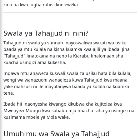
kina na kwa lugha rahisi kueleweka.
Swala ya Tahajjud ni nini?
Tahajjud ni swala ya sunnah inayoswaliwa wakati wa usiku
baada ya mtu kulala na kisha kuamka kwa ajili ya ibada. Jina
"Tahajjud" linatokana na neno la Kiarabu linalomaanisha
kuacha usingizi ama kukesha.
Ingawa mtu anaweza kuswali swala za usiku hata bila kulala,
wengi wa wanazuoni wanaeleza kuwa Tahajjud kwa maana
yake mahsusi ni ile inayofanywa baada ya kulala na kuamka
tena.
Ibada hii inaonyesha kiwango kikubwa cha kujitolea kwa
Mwenyezi Mungu kwa sababu mja huacha raha ya usingizi na
kusimama mbele ya Mola wake.
Umuhimu wa Swala ya Tahajjud