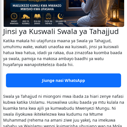
Jinsi ya Kuswali Swala ya Tahajjud
Katika makala hii utajifunza maana ya Swala ya Tahajjud,
umuhimu wake, wakati unaofaa wa kuiswali, jinsi ya kuiswali
hatua kwa hatua, idadi ya rakaa, dua zinazofaa kuomba baada
ya swala, pamoja na makosa ambayo baadhi ya watu
huyafanya wanapotekeleza ibada hii.
Jiunge nasi WhatsApp
Swala ya Tahajjud ni miongoni mwa ibada za hiari zenye nafasi
kubwa katika Uislamu. Huswaliwa usiku baada ya mtu kulala na
kuamka tena kwa ajili ya kumwabudu Mwenyezi Mungu. Ni
swala iliyokuwa ikitekelezwa kwa kudumu na Mtume
Muhammad (rehema na amani ziwe juu yake), na imekuwa
sababu ya Waislamu wengi kuimarisha uhusiano wao na Mola