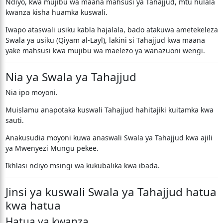
Ndiyo, kwa mujibu wa maana mahsusi ya Tahajjud, mtu hulala
kwanza kisha huamka kuswali.
Iwapo ataswali usiku kabla hajalala, bado atakuwa ametekeleza
Swala ya usiku (Qiyam al-Layl), lakini si Tahajjud kwa maana
yake mahsusi kwa mujibu wa maelezo ya wanazuoni wengi.
Nia ya Swala ya Tahajjud
Nia ipo moyoni.
Muislamu anapotaka kuswali Tahajjud hahitajiki kuitamka kwa
sauti.
Anakusudia moyoni kuwa anaswali Swala ya Tahajjud kwa ajili
ya Mwenyezi Mungu pekee.
Ikhlasi ndiyo msingi wa kukubalika kwa ibada.
Jinsi ya kuswali Swala ya Tahajjud hatua
kwa hatua
Hatua ya kwanza