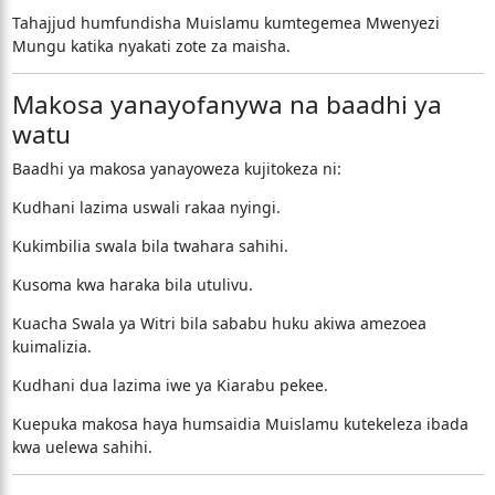
Tahajjud humfundisha Muislamu kumtegemea Mwenyezi
Mungu katika nyakati zote za maisha.
Makosa yanayofanywa na baadhi ya
watu
Baadhi ya makosa yanayoweza kujitokeza ni:
Kudhani lazima uswali rakaa nyingi.
Kukimbilia swala bila twahara sahihi.
Kusoma kwa haraka bila utulivu.
Kuacha Swala ya Witri bila sababu huku akiwa amezoea
kuimalizia.
Kudhani dua lazima iwe ya Kiarabu pekee.
Kuepuka makosa haya humsaidia Muislamu kutekeleza ibada
kwa uelewa sahihi.