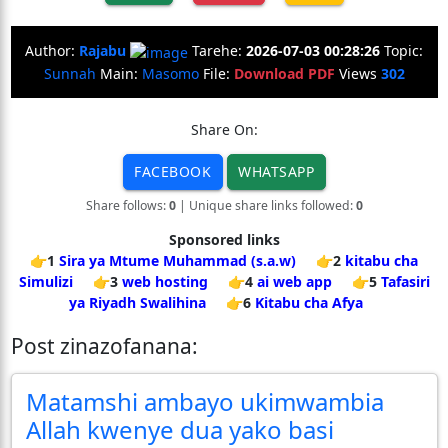
Author:
Rajabu
Tarehe:
2026-07-03 00:28:26
Topic:
Sunnah
Main:
Masomo
File:
Download PDF
Views
302
Share On:
FACEBOOK
WHATSAPP
Share follows:
0
| Unique share links followed:
0
Sponsored links
👉1
Sira ya Mtume Muhammad (s.a.w)
👉2
kitabu cha
Simulizi
👉3
web hosting
👉4
ai web app
👉5
Tafasiri
ya Riyadh Swalihina
👉6
Kitabu cha Afya
Post zinazofanana:
Matamshi ambayo ukimwambia
Allah kwenye dua yako basi