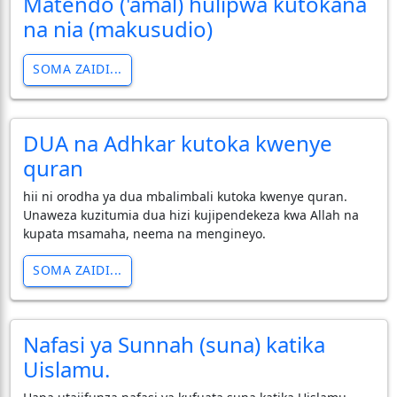
Matendo ('amal) hulipwa kutokana
na nia (makusudio)
SOMA ZAIDI...
DUA na Adhkar kutoka kwenye
quran
hii ni orodha ya dua mbalimbali kutoka kwenye quran.
Unaweza kuzitumia dua hizi kujipendekeza kwa Allah na
kupata msamaha, neema na mengineyo.
SOMA ZAIDI...
Nafasi ya Sunnah (suna) katika
Uislamu.