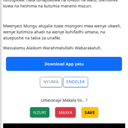
kuwa na heshima na kutumia maneno mazuri.
Mwenyezi Mungu atujalie tuwe miongoni mwa wenye ukweli,
wenye kutimiza ahadi na wenye kuhifadhi amana, na
atuepushe na tabia za unafiki.
Wassalamu Alaikum Warahmatullahi Wabarakatuh.
Download App yetu
NYUMA
ENDELEA
Umeionaje Makala hii.. ?
NZURI
MBAYA
SAVE