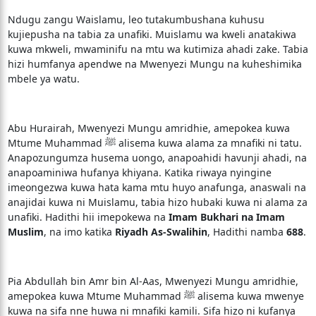
Ndugu zangu Waislamu, leo tutakumbushana kuhusu
kujiepusha na tabia za unafiki. Muislamu wa kweli anatakiwa
kuwa mkweli, mwaminifu na mtu wa kutimiza ahadi zake. Tabia
hizi humfanya apendwe na Mwenyezi Mungu na kuheshimika
mbele ya watu.
Abu Hurairah, Mwenyezi Mungu amridhie, amepokea kuwa
Mtume Muhammad ﷺ alisema kuwa alama za mnafiki ni tatu.
Anapozungumza husema uongo, anapoahidi havunji ahadi, na
anapoaminiwa hufanya khiyana. Katika riwaya nyingine
imeongezwa kuwa hata kama mtu huyo anafunga, anaswali na
anajidai kuwa ni Muislamu, tabia hizo hubaki kuwa ni alama za
unafiki. Hadithi hii imepokewa na
Imam Bukhari na Imam
Muslim
, na imo katika
Riyadh As-Swalihin
, Hadithi namba
688
.
Pia Abdullah bin Amr bin Al-Aas, Mwenyezi Mungu amridhie,
amepokea kuwa Mtume Muhammad ﷺ alisema kuwa mwenye
kuwa na sifa nne huwa ni mnafiki kamili. Sifa hizo ni kufanya