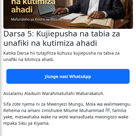
Darsa 5: Kujiepusha na tabia za
unafiki na kutimiza ahadi
Katika Darsa hii tutajifnza kuhusu kujiepusha na tabia za
unafiki na kitimiza ahadi.
Jiunge nasi WhatsApp
Assalamu Alaikum Warahmatullahi Wabarakatuh.
Sifa zote njema ni za Mwenyezi Mungu, Mola wa walimwengu.
Rehema na amani zimshukie Mtume Muhammad ﷺ, familia
yake, maswahaba wake na wote wanaofuata mwongozo wake
mpaka Siku ya Kiyama.