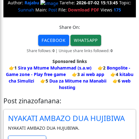
Author:
Rajabu
Tarehe:
2026-07-02 15:13:45
Topic:
Sunnah
Main:
Post
File:
Download PDF
Views
175
Share On:
FACEBOOK
WHATSAPP
Share follows:
0
| Unique share links followed:
0
Sponsored links
👉1
Sira ya Mtume Muhammad (s.a.w)
👉2
Bongolite -
Game zone - Play free game
👉3
ai web app
👉4
kitabu
cha Simulizi
👉5
Dua za Mitume na Manabii
👉6
web
hosting
Post zinazofanana:
NYAKATI AMBAZO DUA HUJIBIWA
NYAKATI AMBAZO DUA HUJUBIWA.