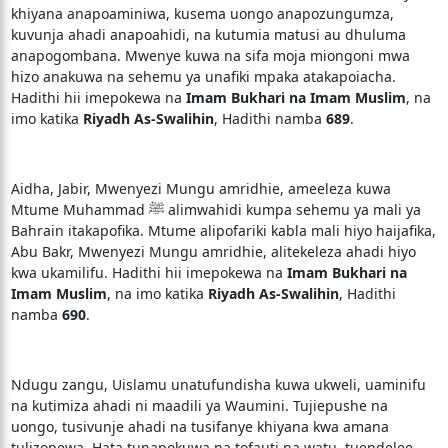
khiyana anapoaminiwa, kusema uongo anapozungumza,
kuvunja ahadi anapoahidi, na kutumia matusi au dhuluma
anapogombana. Mwenye kuwa na sifa moja miongoni mwa
hizo anakuwa na sehemu ya unafiki mpaka atakapoiacha.
Hadithi hii imepokewa na
Imam Bukhari na Imam Muslim
, na
imo katika
Riyadh As-Swalihin
, Hadithi namba
689
.
Aidha, Jabir, Mwenyezi Mungu amridhie, ameeleza kuwa
Mtume Muhammad ﷺ alimwahidi kumpa sehemu ya mali ya
Bahrain itakapofika. Mtume alipofariki kabla mali hiyo haijafika,
Abu Bakr, Mwenyezi Mungu amridhie, alitekeleza ahadi hiyo
kwa ukamilifu. Hadithi hii imepokewa na
Imam Bukhari na
Imam Muslim
, na imo katika
Riyadh As-Swalihin
, Hadithi
namba
690
.
Ndugu zangu, Uislamu unatufundisha kuwa ukweli, uaminifu
na kutimiza ahadi ni maadili ya Waumini. Tujiepushe na
uongo, tusivunje ahadi na tusifanye khiyana kwa amana
tulizopewa. Hata tunapokuwa na tofauti na watu, tuendelee