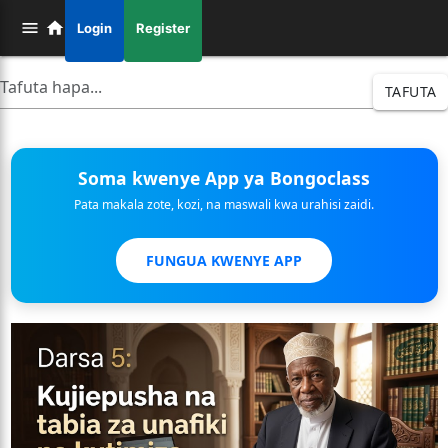
Login
Register
TAFUTA
Soma kwenye App ya Bongoclass
Pata makala zote, kozi, na maswali kwa urahisi zaidi.
FUNGUA KWENYE APP