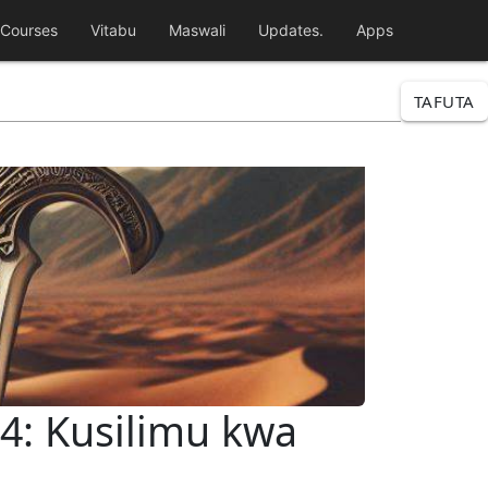
Courses
Vitabu
Maswali
Updates.
Apps
TAFUTA