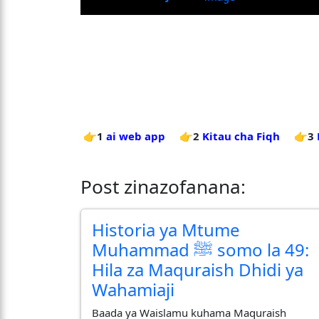
👉1
ai web app
👉2
Kitau cha Fiqh
👉3
Post zinazofanana:
Historia ya Mtume
Muhammad ﷺ somo la 49:
Hila za Maquraish Dhidi ya
Wahamiaji
Baada ya Waislamu kuhama Maquraish