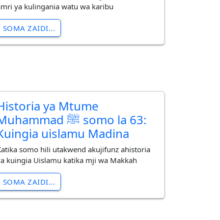
amri ya kulingania watu wa karibu
SOMA ZAIDI...
Historia ya Mtume
uhammad ﷺ somo la 63:
Kuingia uislamu Madina
Katika somo hili utakwend akujifunz ahistoria
ya kuingia Uislamu katika mji wa Makkah
SOMA ZAIDI...