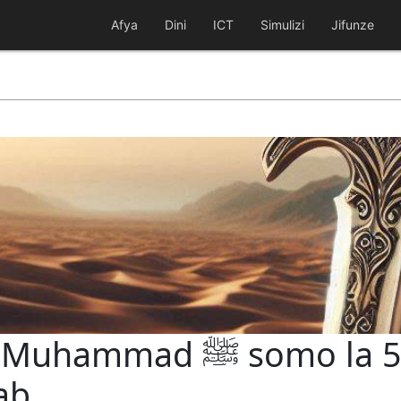
Afya
Dini
ICT
Simulizi
Jifunze
mo la 54: Kusilimu kwa
ab