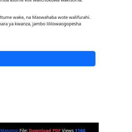
 Mtume wake, na Maswahaba wote walifurahi.
mara ya kwanza, jambo lililowaogopesha
:
Masomo
File:
Download PDF
Views
1160