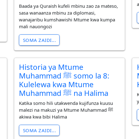
Baada ya Quraish kufeli mbinu zao za mateso,
sasa wanaanza mbinu za diplomasi,
wanajaribu kumshawishi Mtume kwa kumpa
mali nauongozi
SOMA ZAIDI...
Historia ya Mtume
M
Muhammad ﷺ somo la 8:
Kulelewa kwa Mtume
Muhammad ﷺ na Halima
Katika somo hili utakwenda kujifunza kuusu
malezi na makuzi ya Mtume Muhammad ﷺ
akiwa kwa bibi Halima
SOMA ZAIDI...