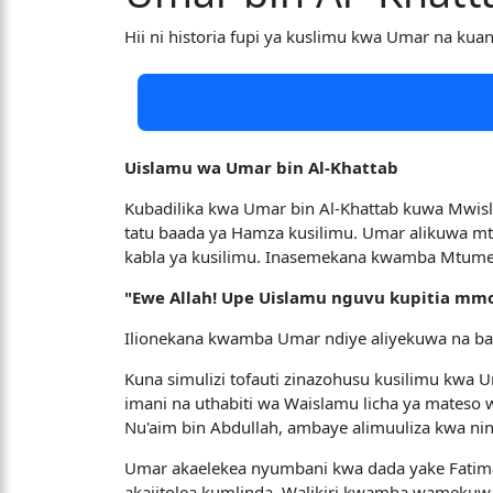
Hii ni historia fupi ya kuslimu kwa Umar na ku
Uislamu wa Umar bin Al-Khattab
Kubadilika kwa Umar bin Al-Khattab kuwa Mwisl
tatu baada ya Hamza kusilimu. Umar alikuwa mt
kabla ya kusilimu. Inasemekana kwamba Mtume
"Ewe Allah! Upe Uislamu nguvu kupitia mmo
Ilionekana kwamba Umar ndiye aliyekuwa na bah
Kuna simulizi tofauti zinazohusu kusilimu kwa U
imani na uthabiti wa Waislamu licha ya mateso 
Nu'aim bin Abdullah, ambaye alimuuliza kwa nini
Umar akaelekea nyumbani kwa dada yake Fatimah.
akajitolea kumlinda. Walikiri kwamba wameku