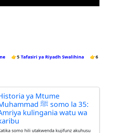
ame
👉5
Tafasiri ya Riyadh Swalihina
👉6
Historia ya Mtume
uhammad ﷺ somo la 35:
Amriya kulingania watu wa
karibu
Katika somo hili utakwenda kujifunz akuhusu