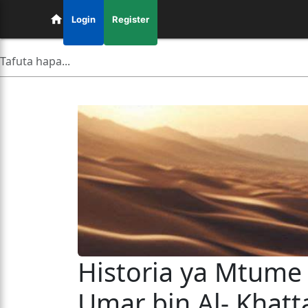
Login
Register
Historia ya Mtume Muhammad ﷺ so
Umar bin Al- Khatt