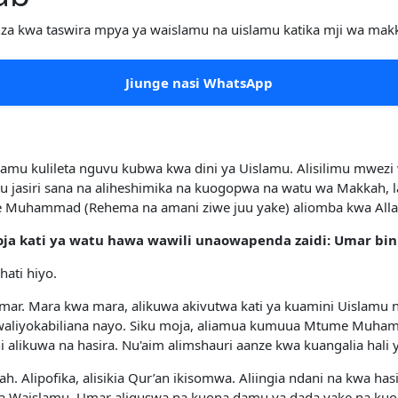
anza kwa taswira mpya ya waislamu na uislamu katika mji wa mak
Jiunge nasi WhatsApp
amu kulileta nguvu kubwa kwa dini ya Uislamu. Alisilimu mwezi 
u jasiri sana na aliheshimika na kuogopwa na watu wa Makkah,
 Muhammad (Rehema na amani ziwe juu yake) aliomba kwa All
ja kati ya watu hawa wawili unaowapenda zaidi: Umar bin 
ati hiyo.
mar. Mara kwa mara, alikuwa akivutwa kati ya kuamini Uislamu na
waliyokabiliana nayo. Siku moja, aliamua kumuua Mtume Muhammad
 alikuwa na hasira. Nu'aim alimshauri aanze kwa kuangalia hali 
 Alipofika, alisikia Qur’an ikisomwa. Aliingia ndani na kwa has
wa Waislamu. Umar aliguswa na kuona damu ya dada yake na ku