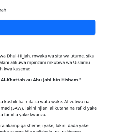
kah
wa Dhul-Hijjah, mwaka wa sita wa utume, siku
 lakini alikuwa mpinzani mkubwa wa Uislamu
ah kwa kusema:
Al-Khattab au Abu Jahl bin Hisham."
 kushikilia mila za watu wake. Alivutiwa na
 (SAW), lakini njiani alikutana na rafiki yake
ya familia yake kwanza.
ira akampiga shemeji yake, lakini dada yake
omba asome kile walichokuwa wakisoma.