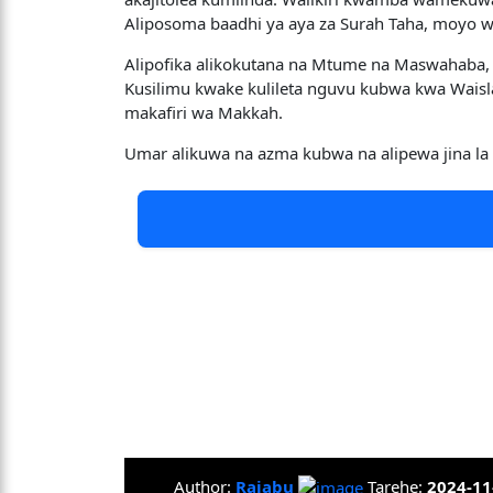
Aliposoma baadhi ya aya za Surah Taha, moyo
Alipofika alikokutana na Mtume na Maswahaba,
Kusilimu kwake kulileta nguvu kubwa kwa Waisl
makafiri wa Makkah.
Umar alikuwa na azma kubwa na alipewa jina l
Author:
Rajabu
Tarehe:
2024-11