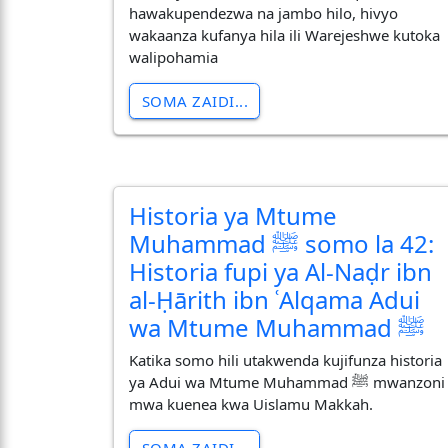
hawakupendezwa na jambo hilo, hivyo
wakaanza kufanya hila ili Warejeshwe kutoka
walipohamia
SOMA ZAIDI...
Historia ya Mtume
Muhammad ﷺ somo la 42:
Historia fupi ya Al-Naḍr ibn
al-Ḥārith ibn ʿAlqama Adui
wa Mtume Muhammad ﷺ
Katika somo hili utakwenda kujifunza historia
ya Adui wa Mtume Muhammad ﷺ mwanzoni
mwa kuenea kwa Uislamu Makkah.