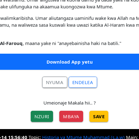
 wake ulifunguka na akaamua kuongozwa kwa Mtume.
 walimkaribisha. Umar aliutangaza uaminifu wake kwa Allah na
amu, na waliweza sasa kuswali kwa uwazi katika Al-Haram kwa 
a
Al-Farouq
, maana yake ni "anayebainisha haki na batili."
Download App yetu
NYUMA
ENDELEA
Umeionaje Makala hii.. ?
NZURI
MBAYA
SAVE
-14 15:56:40
Topic:
Historia ya Mtume Muhammad (s.a.w)
Main