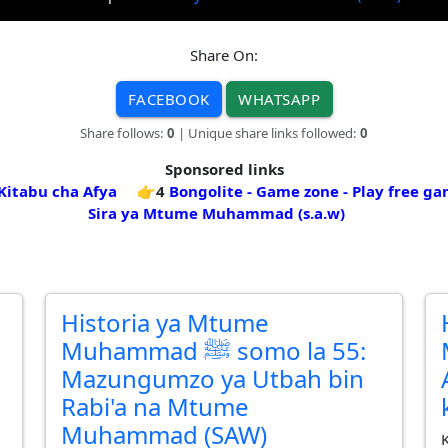
Share On:
FACEBOOK
WHATSAPP
Share follows:
0
| Unique share links followed:
0
Sponsored links
Kitabu cha Afya
👉4
Bongolite - Game zone - Play free g
Sira ya Mtume Muhammad (s.a.w)
Historia ya Mtume
M
Muhammad ﷺ somo la 55:
Mazungumzo ya Utbah bin
Rabi'a na Mtume
Muhammad (SAW)