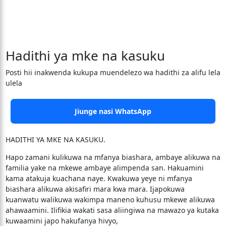
Hadithi ya mke na kasuku
Posti hii inakwenda kukupa muendelezo wa hadithi za alifu lela
ulela
Jiunge nasi WhatsApp
HADITHI YA MKE NA KASUKU.
Hapo zamani kulikuwa na mfanya biashara, ambaye alikuwa na
familia yake na mkewe ambaye alimpenda san. Hakuamini
kama atakuja kuachana naye. Kwakuwa yeye ni mfanya
biashara alikuwa akisafiri mara kwa mara. Ijapokuwa
kuanwatu walikuwa wakimpa maneno kuhusu mkewe alikuwa
ahawaamini. Ilifikia wakati sasa aliingiwa na mawazo ya kutaka
kuwaamini japo hakufanya hivyo,