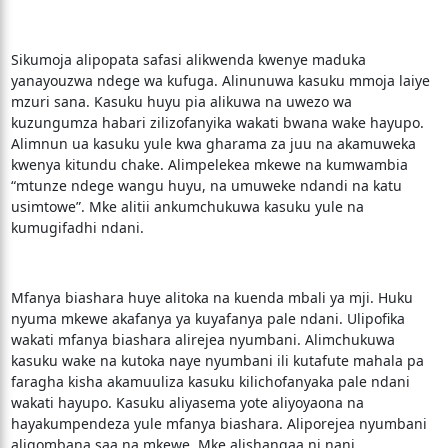
Sikumoja alipopata safasi alikwenda kwenye maduka
yanayouzwa ndege wa kufuga. Alinunuwa kasuku mmoja laiye
mzuri sana. Kasuku huyu pia alikuwa na uwezo wa
kuzungumza habari zilizofanyika wakati bwana wake hayupo.
Alimnun ua kasuku yule kwa gharama za juu na akamuweka
kwenya kitundu chake. Alimpelekea mkewe na kumwambia
“mtunze ndege wangu huyu, na umuweke ndandi na katu
usimtowe”. Mke alitii ankumchukuwa kasuku yule na
kumugifadhi ndani.
Mfanya biashara huye alitoka na kuenda mbali ya mji. Huku
nyuma mkewe akafanya ya kuyafanya pale ndani. Ulipofika
wakati mfanya biashara alirejea nyumbani. Alimchukuwa
kasuku wake na kutoka naye nyumbani ili kutafute mahala pa
faragha kisha akamuuliza kasuku kilichofanyaka pale ndani
wakati hayupo. Kasuku aliyasema yote aliyoyaona na
hayakumpendeza yule mfanya biashara. Aliporejea nyumbani
aligombana saa na mkewe. Mke alishangaa ni nani