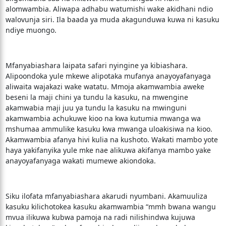
alomwambia. Aliwapa adhabu watumishi wake akidhani ndio
walovunja siri. Ila baada ya muda akagunduwa kuwa ni kasuku
ndiye muongo.
Mfanyabiashara laipata safari nyingine ya kibiashara.
Alipoondoka yule mkewe alipotaka mufanya anayoyafanyaga
aliwaita wajakazi wake watatu. Mmoja akamwambia aweke
beseni la maji chini ya tundu la kasuku, na mwengine
akamwabia maji juu ya tundu la kasuku na mwinguni
akamwambia achukuwe kioo na kwa kutumia mwanga wa
mshumaa ammulike kasuku kwa mwanga uloakisiwa na kioo.
Akamwambia afanya hivi kulia na kushoto. Wakati mambo yote
haya yakifanyika yule mke nae alikuwa akifanya mambo yake
anayoyafanyaga wakati mumewe akiondoka.
Siku ilofata mfanyabiashara akarudi nyumbani. Akamuuliza
kasuku kilichotokea kasuku akamwambia “mmh bwana wangu
mvua ilikuwa kubwa pamoja na radi nilishindwa kujuwa