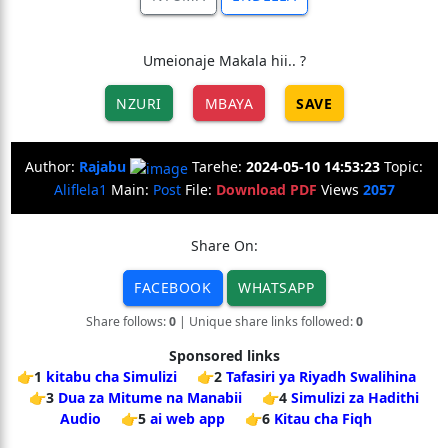
Umeionaje Makala hii.. ?
NZURI
MBAYA
SAVE
Author:
Rajabu
Tarehe:
2024-05-10 14:53:23
Topic:
Aliflela1
Main:
Post
File:
Download PDF
Views
2057
Share On:
FACEBOOK
WHATSAPP
Share follows:
0
| Unique share links followed:
0
Sponsored links
👉1
kitabu cha Simulizi
👉2
Tafasiri ya Riyadh Swalihina
👉3
Dua za Mitume na Manabii
👉4
Simulizi za Hadithi
Audio
👉5
ai web app
👉6
Kitau cha Fiqh