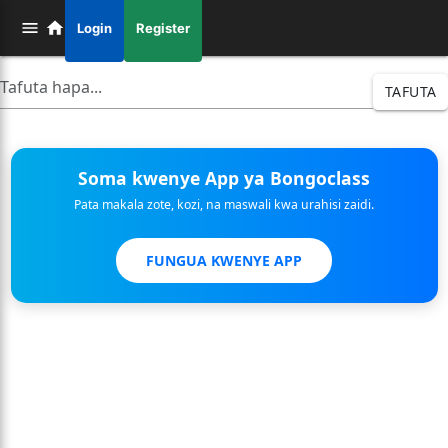
Login
Register
TAFUTA
Soma kwenye App ya Bongoclass
Pata makala zote, kozi, na maswali kwa urahisi zaidi.
FUNGUA KWENYE APP