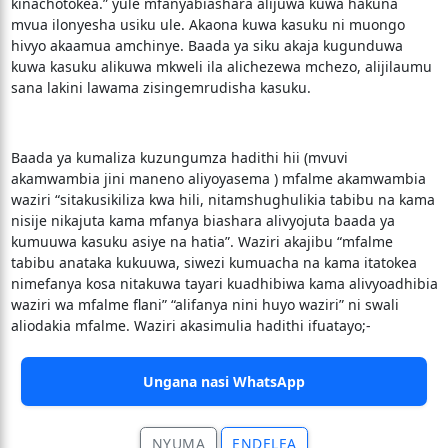
kinachotokea.” yule mfanyabiashara alijuwa kuwa hakuna
mvua ilonyesha usiku ule. Akaona kuwa kasuku ni muongo
hivyo akaamua amchinye. Baada ya siku akaja kugunduwa
kuwa kasuku alikuwa mkweli ila alichezewa mchezo, alijilaumu
sana lakini lawama zisingemrudisha kasuku.
Baada ya kumaliza kuzungumza hadithi hii (mvuvi
akamwambia jini maneno aliyoyasema ) mfalme akamwambia
waziri “sitakusikiliza kwa hili, nitamshughulikia tabibu na kama
nisije nikajuta kama mfanya biashara alivyojuta baada ya
kumuuwa kasuku asiye na hatia”. Waziri akajibu “mfalme
tabibu anataka kukuuwa, siwezi kumuacha na kama itatokea
nimefanya kosa nitakuwa tayari kuadhibiwa kama alivyoadhibia
waziri wa mfalme flani” “alifanya nini huyo waziri” ni swali
aliodakia mfalme. Waziri akasimulia hadithi ifuatayo;-
Ungana nasi WhatsApp
NYUMA
ENDELEA