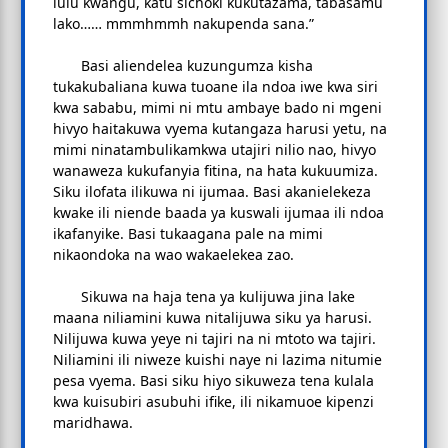
lulu kwangu, katu sichoki kukutazama, tabasamu
lako…… mmmhmmh nakupenda sana.”
Basi aliendelea kuzungumza kisha
tukakubaliana kuwa tuoane ila ndoa iwe kwa siri
kwa sababu, mimi ni mtu ambaye bado ni mgeni
hivyo haitakuwa vyema kutangaza harusi yetu, na
mimi ninatambulikamkwa utajiri nilio nao, hivyo
wanaweza kukufanyia fitina, na hata kukuumiza.
Siku ilofata ilikuwa ni ijumaa. Basi akanielekeza
kwake ili niende baada ya kuswali ijumaa ili ndoa
ikafanyike. Basi tukaagana pale na mimi
nikaondoka na wao wakaelekea zao.
Sikuwa na haja tena ya kulijuwa jina lake
maana niliamini kuwa nitalijuwa siku ya harusi.
Nilijuwa kuwa yeye ni tajiri na ni mtoto wa tajiri.
Niliamini ili niweze kuishi naye ni lazima nitumie
pesa vyema. Basi siku hiyo sikuweza tena kulala
kwa kuisubiri asubuhi ifike, ili nikamuoe kipenzi
maridhawa.