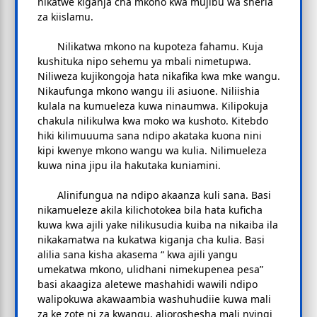
nikatwe kiganja cha mkono kwa mujibu wa sheria
za kiislamu.
Nilikatwa mkono na kupoteza fahamu. Kuja
kushituka nipo sehemu ya mbali nimetupwa.
Niliweza kujikongoja hata nikafika kwa mke wangu.
Nikaufunga mkono wangu ili asiuone. Niliishia
kulala na kumueleza kuwa ninaumwa. Kilipokuja
chakula nilikulwa kwa moko wa kushoto. Kitebdo
hiki kilimuuuma sana ndipo akataka kuona nini
kipi kwenye mkono wangu wa kulia. Nilimueleza
kuwa nina jipu ila hakutaka kuniamini.
Alinifungua na ndipo akaanza kuli sana. Basi
nikamueleze akila kilichotokea bila hata kuficha
kuwa kwa ajili yake nilikusudia kuiba na nikaiba ila
nikakamatwa na kukatwa kiganja cha kulia. Basi
alilia sana kisha akasema “ kwa ajili yangu
umekatwa mkono, ulidhani nimekupenea pesa”
basi akaagiza aletewe mashahidi wawili ndipo
walipokuwa akawaambia washuhudiie kuwa mali
za ke zote ni za kwangu, alioroshesha mali nyingi