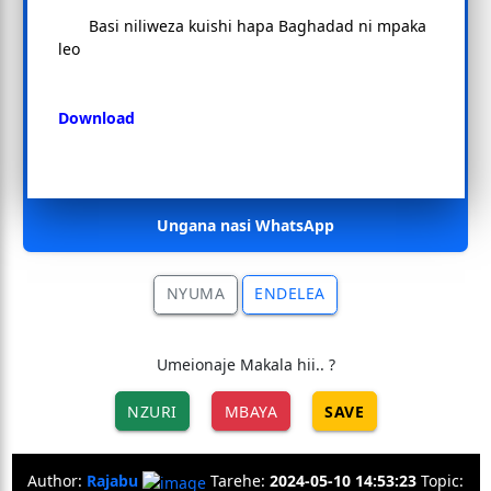
Basi niliweza kuishi hapa Baghadad ni mpaka
leo
Download
Ungana nasi WhatsApp
NYUMA
ENDELEA
Umeionaje Makala hii.. ?
NZURI
MBAYA
SAVE
Author:
Rajabu
Tarehe:
2024-05-10 14:53:23
Topic: