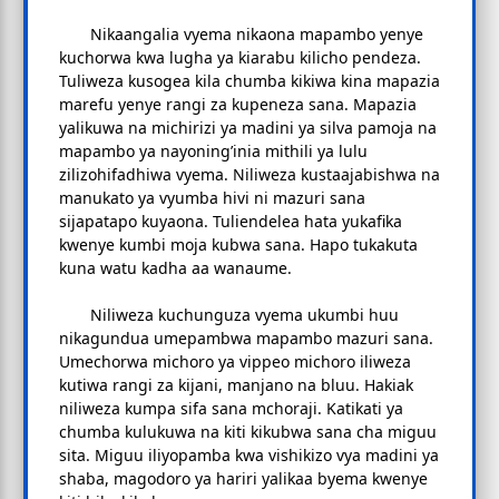
Nikaangalia vyema nikaona mapambo yenye
kuchorwa kwa lugha ya kiarabu kilicho pendeza.
Tuliweza kusogea kila chumba kikiwa kina mapazia
marefu yenye rangi za kupeneza sana. Mapazia
yalikuwa na michirizi ya madini ya silva pamoja na
mapambo ya nayoning’inia mithili ya lulu
zilizohifadhiwa vyema. Niliweza kustaajabishwa na
manukato ya vyumba hivi ni mazuri sana
sijapatapo kuyaona. Tuliendelea hata yukafika
kwenye kumbi moja kubwa sana. Hapo tukakuta
kuna watu kadha aa wanaume.
Niliweza kuchunguza vyema ukumbi huu
nikagundua umepambwa mapambo mazuri sana.
Umechorwa michoro ya vippeo michoro iliweza
kutiwa rangi za kijani, manjano na bluu. Hakiak
niliweza kumpa sifa sana mchoraji. Katikati ya
chumba kulukuwa na kiti kikubwa sana cha miguu
sita. Miguu iliyopamba kwa vishikizo vya madini ya
shaba, magodoro ya hariri yalikaa byema kwenye