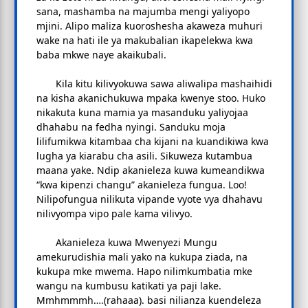
sana, mashamba na majumba mengi yaliyopo
mjini. Alipo maliza kuoroshesha akaweza muhuri
wake na hati ile ya makubalian ikapelekwa kwa
baba mkwe naye akaikubali.
Kila kitu kilivyokuwa sawa aliwalipa mashaihidi
na kisha akanichukuwa mpaka kwenye stoo. Huko
nikakuta kuna mamia ya masanduku yaliyojaa
dhahabu na fedha nyingi. Sanduku moja
lilifumikwa kitambaa cha kijani na kuandikiwa kwa
lugha ya kiarabu cha asili. Sikuweza kutambua
maana yake. Ndip akanieleza kuwa kumeandikwa
“kwa kipenzi changu” akanieleza fungua. Loo!
Nilipofungua nilikuta vipande vyote vya dhahavu
nilivyompa vipo pale kama vilivyo.
Akanieleza kuwa Mwenyezi Mungu
amekurudishia mali yako na kukupa ziada, na
kukupa mke mwema. Hapo nilimkumbatia mke
wangu na kumbusu katikati ya paji lake.
Mmhmmmh….(rahaaa). basi nilianza kuendeleza