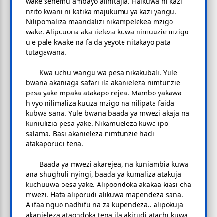
wake sehemu ambayo alinitajia. Haikuwa ni kazi
nzito kwani ni katika majukumu ya kazi yangu.
Nilipomaliza maandalizi nikampelekea mzigo
wake. Alipouona akanieleza kuwa nimuuzie mzigo
ule pale kwake na faida yeyote nitakayoipata
tutagawana.
Kwa uchu wangu wa pesa nikakubali. Yule
bwana akaniaga safari ila akanieleza nimtunzie
pesa yake mpaka atakapo rejea. Mambo yakawa
hivyo nilimaliza kuuza mzigo na nilipata faida
kubwa sana. Yule bwana baada ya mwezi akaja na
kuniulizia pesa yake. Nikamueleza kuwa ipo
salama. Basi akanieleza nimtunzie hadi
atakaporudi tena.
Baada ya mwezi akarejea, na kuniambia kuwa
ana shughuli nyingi, baada ya kumaliza atakuja
kuchuuwa pesa yake. Alipoondoka akakaa kiasi cha
mwezi. Hata aliporudi alikuwa mapendeza sana.
Alifaa nguo nadhifu na za kupendeza.. alipokuja
akanieleza ataondoka tena ila akirudi atachukuwa