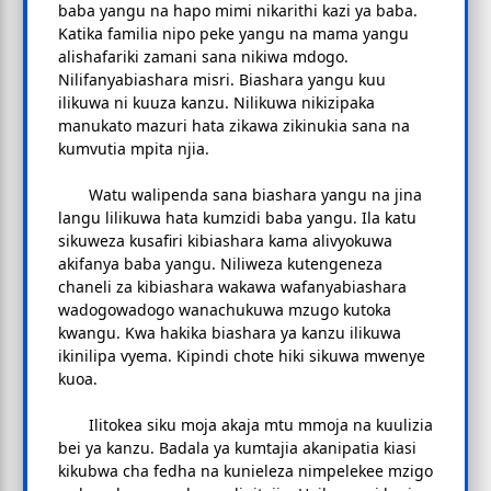
baba yangu na hapo mimi nikarithi kazi ya baba.
Katika familia nipo peke yangu na mama yangu
alishafariki zamani sana nikiwa mdogo.
Nilifanyabiashara misri. Biashara yangu kuu
ilikuwa ni kuuza kanzu. Nilikuwa nikizipaka
manukato mazuri hata zikawa zikinukia sana na
kumvutia mpita njia.
Watu walipenda sana biashara yangu na jina
langu lilikuwa hata kumzidi baba yangu. Ila katu
sikuweza kusafiri kibiashara kama alivyokuwa
akifanya baba yangu. Niliweza kutengeneza
chaneli za kibiashara wakawa wafanyabiashara
wadogowadogo wanachukuwa mzugo kutoka
kwangu. Kwa hakika biashara ya kanzu ilikuwa
ikinilipa vyema. Kipindi chote hiki sikuwa mwenye
kuoa.
Ilitokea siku moja akaja mtu mmoja na kuulizia
bei ya kanzu. Badala ya kumtajia akanipatia kiasi
kikubwa cha fedha na kunieleza nimpelekee mzigo