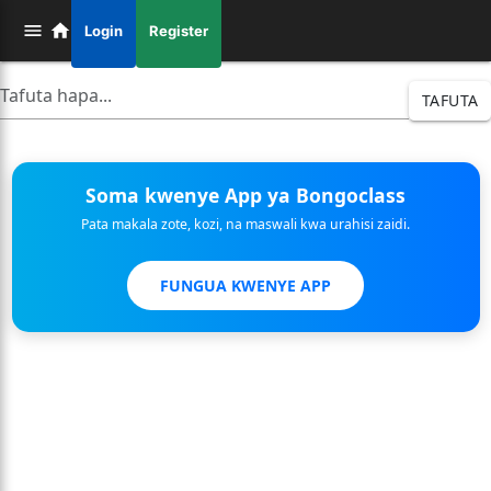
Login
Register
TAFUTA
Soma kwenye App ya Bongoclass
Pata makala zote, kozi, na maswali kwa urahisi zaidi.
FUNGUA KWENYE APP