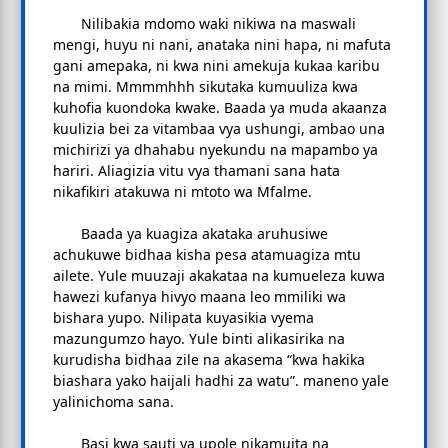
Nilibakia mdomo waki nikiwa na maswali
mengi, huyu ni nani, anataka nini hapa, ni mafuta
gani amepaka, ni kwa nini amekuja kukaa karibu
na mimi. Mmmmhhh sikutaka kumuuliza kwa
kuhofia kuondoka kwake. Baada ya muda akaanza
kuulizia bei za vitambaa vya ushungi, ambao una
michirizi ya dhahabu nyekundu na mapambo ya
hariri. Aliagizia vitu vya thamani sana hata
nikafikiri atakuwa ni mtoto wa Mfalme.
Baada ya kuagiza akataka aruhusiwe
achukuwe bidhaa kisha pesa atamuagiza mtu
ailete. Yule muuzaji akakataa na kumueleza kuwa
hawezi kufanya hivyo maana leo mmiliki wa
bishara yupo. Nilipata kuyasikia vyema
mazungumzo hayo. Yule binti alikasirika na
kurudisha bidhaa zile na akasema “kwa hakika
biashara yako haijali hadhi za watu”. maneno yale
yalinichoma sana.
Basi kwa sauti ya upole nikamuita na