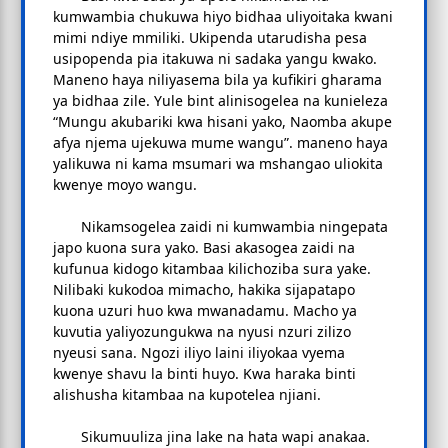
kumwambia chukuwa hiyo bidhaa uliyoitaka kwani
mimi ndiye mmiliki. Ukipenda utarudisha pesa
usipopenda pia itakuwa ni sadaka yangu kwako.
Maneno haya niliyasema bila ya kufikiri gharama
ya bidhaa zile. Yule bint alinisogelea na kunieleza
“Mungu akubariki kwa hisani yako, Naomba akupe
afya njema ujekuwa mume wangu”. maneno haya
yalikuwa ni kama msumari wa mshangao uliokita
kwenye moyo wangu.
Nikamsogelea zaidi ni kumwambia ningepata
japo kuona sura yako. Basi akasogea zaidi na
kufunua kidogo kitambaa kilichoziba sura yake.
Nilibaki kukodoa mimacho, hakika sijapatapo
kuona uzuri huo kwa mwanadamu. Macho ya
kuvutia yaliyozungukwa na nyusi nzuri zilizo
nyeusi sana. Ngozi iliyo laini iliyokaa vyema
kwenye shavu la binti huyo. Kwa haraka binti
alishusha kitambaa na kupotelea njiani.
Sikumuuliza jina lake na hata wapi anakaa.