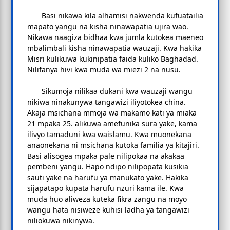
Basi nikawa kila alhamisi nakwenda kufuatailia
mapato yangu na kisha ninawapatia ujira wao.
Nikawa naagiza bidhaa kwa jumla kutokea maeneo
mbalimbali kisha ninawapatia wauzaji. Kwa hakika
Misri kulikuwa kukinipatia faida kuliko Baghadad.
Nilifanya hivi kwa muda wa miezi 2 na nusu.
Sikumoja nilikaa dukani kwa wauzaji wangu
nikiwa ninakunywa tangawizi iliyotokea china.
Akaja msichana mmoja wa makamo kati ya miaka
21 mpaka 25. alikuwa amefunika sura yake, kama
ilivyo tamaduni kwa waislamu. Kwa muonekana
anaonekana ni msichana kutoka familia ya kitajiri.
Basi alisogea mpaka pale nilipokaa na akakaa
pembeni yangu. Hapo ndipo nilipopata kusikia
sauti yake na harufu ya manukato yake. Hakika
sijapatapo kupata harufu nzuri kama ile. Kwa
muda huo aliweza kuteka fikra zangu na moyo
wangu hata nisiweze kuhisi ladha ya tangawizi
niliokuwa nikinywa.