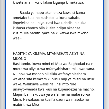
kiwete ana mkono lakini kiganja kimekatwa.
Baada ya hapo akanieleza kuwa si kama
ametaka kula na kushoto ila kuna sababu
ilopelekea hali hiyo. Basi kwa udadisi niauiza
kuhusu chanzo bila kusita ndipo akaanza
kuzimulia hadithi yake na kukatwa kwa mkono
wae:-
HADITHI YA KILEMA, MTANASHATI ASIYE NA
MKONO
Basi tambu kuwa mimi ni Mtu wa Baghadad na ni
mtoto wa aliyekuwa mfanyabishara mkubwa sana.
Nilipokuwa mdogo nilisikia wafanyabiashara
wakitoa sifa kemkem kuhusu miji ya misri na uzuri
wake. Walikuwa wakisifia jinsi mto Nile
unavyokwenda kwa kasi na kupendezesha macho.
Majumba makubwa ya wafalme na mafarao wa
Misri. Hawakuacha kusifia uzuri wa masoko na
mabinti wa Misri.