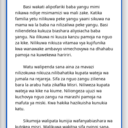
Basi wakati alipofariki baba yangu mimi
nikawa ndiye msimamizi wa mali zake. Katika
familia yetu nilikuwa peke yangu yaani sikuwa na
mama wa la baba na nilizaliwa peke yangu. Basi
niliendelea kukuza biashara aliyoiacha baba
yangu. Na ilikuwa ni kuuza kanzu pamoja na nguo
za kike. Nilikuwa nikiuza vitamaa vya kujifunika
kwa wanawake ambavyo vimechovywa na dhahabu
pamoja na kuwekewa haririri.
Watu walipenda sana aina za mavazi
nilizokuwa nikiuza.nilibahatika kupata wateja wa
jumala na rejareja. Sifa za nguo zangu zilienea
bara la arabu hata zikafika Misri. Niliweza kupata
wateja wa kike na kiume. Niliongeza ujuzi wa
kuchovya nguo zangu na marashi pamoja na
mafuta ya miski. Kwa hakika hazikuisha kunukia
katu.
Sikumoja walipata kunijia wafanyabiashara wa
kutokea misri. Walikuwa wakitoa sifa nyingi sana.