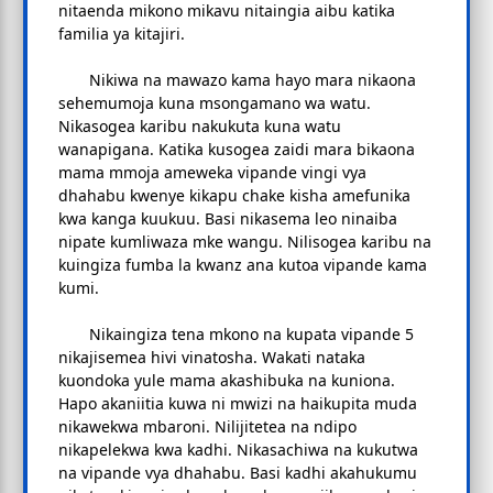
nitaenda mikono mikavu nitaingia aibu katika
familia ya kitajiri.
Nikiwa na mawazo kama hayo mara nikaona
sehemumoja kuna msongamano wa watu.
Nikasogea karibu nakukuta kuna watu
wanapigana. Katika kusogea zaidi mara bikaona
mama mmoja ameweka vipande vingi vya
dhahabu kwenye kikapu chake kisha amefunika
kwa kanga kuukuu. Basi nikasema leo ninaiba
nipate kumliwaza mke wangu. Nilisogea karibu na
kuingiza fumba la kwanz ana kutoa vipande kama
kumi.
Nikaingiza tena mkono na kupata vipande 5
nikajisemea hivi vinatosha. Wakati nataka
kuondoka yule mama akashibuka na kuniona.
Hapo akaniitia kuwa ni mwizi na haikupita muda
nikawekwa mbaroni. Nilijitetea na ndipo
nikapelekwa kwa kadhi. Nikasachiwa na kukutwa
na vipande vya dhahabu. Basi kadhi akahukumu