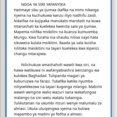
NDOA YA SIRI YAFANYIKA
Hatimaye siku ya ijumaa ikafika na mimi nikaoga
nyema na kuchukuwa kanzu iliyo nadhifu zaidi.
Nikaifaa na kujipaka manukato maridadi na kuwa
mtanashati ka kuelekea kwenda sala ya ijumaa.
Mapema nilifika msikitini na kuanza kumuomba
Mungu. Kwa furaha nia shauku nilioa nayo hata
sikuweza kulala msikitini. Baada ya sala kuisha
nilitoka masikitini na tayari kuelekea kwa kipenzi
changu mtarajiwa.
Nilichukuw amashahidi wawili kwa siri, na
hawa walikuwa ni wafanyabiashra wenzangu wa
kutokea Baghadad. Tulipanda magari ya
kuburuzwa na farasi. Tukafika katika nyumba
niliyoelekezwa na tayari kugonga mlango. Mabinti
wawili wengine walio wazuri sana wakafungua
malango na sisi watu watatu tukaingia.
Tulikutanan na ukumbi mzuri wenye malumalu za
almasi. Ukuta uluojengwa vyema na kutiwa
mapambo ya madini ya fedha a almasi.