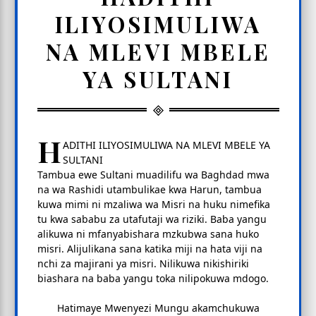
ILIYOSIMULIWA
NA MLEVI MBELE
YA SULTANI
H
ADITHI ILIYOSIMULIWA NA MLEVI MBELE YA
SULTANI
Tambua ewe Sultani muadilifu wa Baghdad mwa
na wa Rashidi utambulikae kwa Harun, tambua
kuwa mimi ni mzaliwa wa Misri na huku nimefika
tu kwa sababu za utafutaji wa riziki. Baba yangu
alikuwa ni mfanyabishara mzkubwa sana huko
misri. Alijulikana sana katika miji na hata viji na
nchi za majirani ya misri. Nilikuwa nikishiriki
biashara na baba yangu toka nilipokuwa mdogo.
Hatimaye Mwenyezi Mungu akamchukuwa