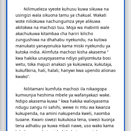
Nilimueleza vyeote kuhusu kuwa sikuwa na
usingizi wala sikuona tamu ya chakual. Wakati
wote niliokuwa nachungumza yeye alikuwa
akitokwa na machozi tuu. Moja wa mabinti wale
akachukuwa kitambaa cha hariri kilicho
zungushiwa na dhahabu nyekundu, na kutiwa
manukato yanayonukia kama miski nyekundu ya
kutoka india. Alimfuta machozi kisha akasema “
kwa hakika unayoyasema ndiyo yaliyomkuta bosi
wetu, toka majuzi anakazi ya kukuwaza, kukutaja,
kukufikiria, hali, halali, hanywi kwa upendo alionao
kwako”.
Nilitamani kumfuta machozi ila nikaogopa
kumvunjia heshima mbele ya wafanyakazi wake.
Ndipo akasema kuwa “ kwa hakika walioyasema
ndugu zangu ni sahihi, wewe ni mtu wa kwanza
kukupenda, na amini nakupenda kweli, naomba
tuoane. Kwani siwezi kukukosa tena, siwezi kuonja
tena adhabu ya kuwa mbali nawe, uso wako kama