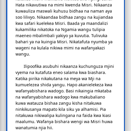
Hata nikavutiwa na mimi kwenda Misri. Nikaanza
kuwauliza maswali kuhusu bidhaa na naman aya
soo lilivyo. Nikaandaa bidhaa zangu na kujiandaa
kwa safari kuelekea Misri. Baada ya maandalizi
kukamilika nikatoka na Ngamia wangu tulipia
maeneo mbalimbali yakiyo ya kuvutia. Tulivuka
bahari ya na kuingia Misri. Nikatafuta nyumba ya
wageni na kulala nikiwa mimi na wafanyakazi
wangu.
Ilipoofika asubuhi nikaanza kuchunguza mjini
vyema na kutafuta eneo salama kwa biashara.
Katika pirika nikakutana na meya wa Mji na
kumuelezea shida yangu. Hapo akanielekeza kwa
wafanyabishara wadogo. Basi nikaingia mkataba
na wafanyabishara wadogo kwa makubaliano
kuwa watauza bishaa zangu kisha nitakuwa
ninkikusanya mapato kila siku ya alhamisi. Pia
nitakuwa nikiwalipa kulingana na faida kwa kiasi
maalumu. Wafanya bishara wengi wa Misri huwa
wanatumia njia hii.