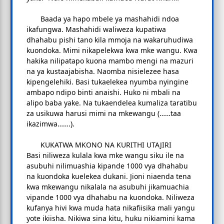
Baada ya hapo mbele ya mashahidi ndoa
ikafungwa. Mashahidi waliweza kupatiwa
dhahabu pishi tano kila mmoja na wakaruhudiwa
kuondoka. Mimi nikapelekwa kwa mke wangu. Kwa
hakika nilipatapo kuona mambo mengi na mazuri
na ya kustaajabisha. Naomba nisielezee hasa
kipengelehiki. Basi tukaelekea nyumba nyingine
ambapo ndipo binti anaishi. Huko ni mbali na
alipo baba yake. Na tukaendelea kumaliza taratibu
za usikuwa harusi mimi na mkewangu (……taa
ikazimwa…….).
KUKATWA MKONO NA KURITHI UTAJIRI
Basi niliweza kulala kwa mke wangu siku ile na
asubuhi nilimuashia kipande 1000 vya dhahabu
na kuondoka kuelekea dukani. Jioni niaenda tena
kwa mkewangu nikalala na asubuhi jikamuachia
vipande 1000 vya dhahabu na kuondoka. Niliweza
kufanya hivi kwa muda hata nikafiisika mali yangu
yote ikiisha. Nikiwa sina kitu, huku nikiamini kama