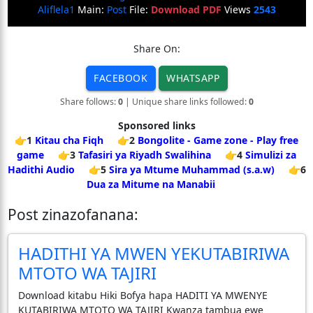
Aliflela1
Main:
Post
File:
Download PDF
Views
2543
Share On:
FACEBOOK
WHATSAPP
Share follows:
0
| Unique share links followed:
0
Sponsored links
👉1
Kitau cha Fiqh
👉2
Bongolite - Game zone - Play free
game
👉3
Tafasiri ya Riyadh Swalihina
👉4
Simulizi za
Hadithi Audio
👉5
Sira ya Mtume Muhammad (s.a.w)
👉6
Dua za Mitume na Manabii
Post zinazofanana:
HADITHI YA MWEN YEKUTABIRIWA
MTOTO WA TAJIRI
Download kitabu Hiki Bofya hapa HADITI YA MWENYE
KUTABIRIWA MTOTO WA TAJIRI Kwanza tambua ewe