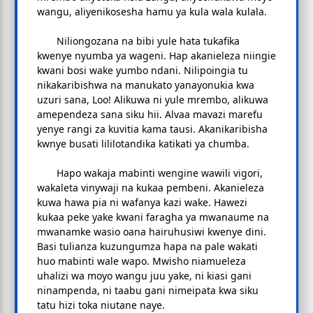
wangu, aliyenikosesha hamu ya kula wala kulala.
Niliongozana na bibi yule hata tukafika
kwenye nyumba ya wageni. Hap akanieleza niingie
kwani bosi wake yumbo ndani. Nilipoingia tu
nikakaribishwa na manukato yanayonukia kwa
uzuri sana, Loo! Alikuwa ni yule mrembo, alikuwa
amependeza sana siku hii. Alvaa mavazi marefu
yenye rangi za kuvitia kama tausi. Akanikaribisha
kwnye busati lililotandika katikati ya chumba.
Hapo wakaja mabinti wengine wawili vigori,
wakaleta vinywaji na kukaa pembeni. Akanieleza
kuwa hawa pia ni wafanya kazi wake. Hawezi
kukaa peke yake kwani faragha ya mwanaume na
mwanamke wasio oana hairuhusiwi kwenye dini.
Basi tulianza kuzungumza hapa na pale wakati
huo mabinti wale wapo. Mwisho niamueleza
uhalizi wa moyo wangu juu yake, ni kiasi gani
ninampenda, ni taabu gani nimeipata kwa siku
tatu hizi toka niutane naye.