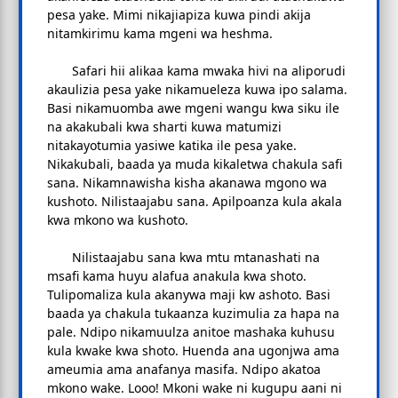
pesa yake. Mimi nikajiapiza kuwa pindi akija
nitamkirimu kama mgeni wa heshma.
Safari hii alikaa kama mwaka hivi na aliporudi
akaulizia pesa yake nikamueleza kuwa ipo salama.
Basi nikamuomba awe mgeni wangu kwa siku ile
na akakubali kwa sharti kuwa matumizi
nitakayotumia yasiwe katika ile pesa yake.
Nikakubali, baada ya muda kikaletwa chakula safi
sana. Nikamnawisha kisha akanawa mgono wa
kushoto. Nilistaajabu sana. Apilpoanza kula akala
kwa mkono wa kushoto.
Nilistaajabu sana kwa mtu mtanashati na
msafi kama huyu alafua anakula kwa shoto.
Tulipomaliza kula akanywa maji kw ashoto. Basi
baada ya chakula tukaanza kuzimulia za hapa na
pale. Ndipo nikamuulza anitoe mashaka kuhusu
kula kwake kwa shoto. Huenda ana ugonjwa ama
ameumia ama anafanya masifa. Ndipo akatoa
mkono wake. Looo! Mkoni wake ni kugupu aani ni