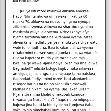
kiti hiko kikubwa.
Juu ya kiti mzee mkubwa alikuwa amekaa
hapo. Nilimtambuwa umri wake ni kati ya 60
mpaka 70. alikuwa na ndevu nyingi na nyeupe
zilizomkaa vyema. Alikuwa na sharubu nyupi na
mashrafa yaliyo lala vyema. Ndevu zenye afya
njema zilizotiwa hina na kufanana vyema. Mzee
alivaa kanzi nadhifu yenye manukato zaidi ya watu
wote tulio hudhuria. Basi tukakaribishwa vyema
nikaka mimi na wenzangu. Jumla tulikuwa wtatu 9.
Bila ya kupoteza muda yule mzee akanitaja
kwajina “Je wewe kijana ndiye Ibrahimu Khalidi wa
Baghadad?” nilisita kidogo kujibu huku nikiwaza
amelijuaje jina langu, na amejuaje kama natokea
Baghadad. “ndiye mimi mzee” basi akaniambia
nisogee karibu na ndipo akaniuliza maswali
kadhaa na nikamjibu vyema. Basi akaniuliza “
Kijana Ibrahimu khalid umekubali kumuoa
mwanangu Nurat khan”? “ hapo ndipo nilipopata
kujuwa jina halisi la binti yule na kumjuwa Baba
yake. “Ndio nimekubali kumuoa Nurat Khan…”