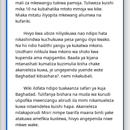
mali za mkewangu tukiwa pamoja. Tuliweza kuishi
mika 10 na kubahatika mtoto mmoja wa kike.
Miaka mitatu iliyopita mkewang aliumwa na
kufariki.
Hivyo kwa ubize niliyokuwa nao ndipo hata
nikashindwa kuchukuwa pesa yangu iliyo kwako.
Na hii ndio hadithi yangu ya kukatwa mkono.
Usidhani nilikula kwa mkono wa shoto kwa
kupenda ama majigambo. Baada ya kijana
mtanashati kumaliza kuzimulia kisha chake
akanieleza kuwa, je ungependa yuende wote
Baghadad kibiashara?. nami nikakubali.
Wiki ilofata ndipo tuakaanza safari ya kuja
Baghadad. Tulifanya bishara na muda wa kurudi
ulipofika mwenzangu alirudi ila mimi nikamueleza
kuwa nitaendelea kuishi hapa. Akanieleza
nitakaporudi Misri nimpe taarifa maana binti yake
atakuwa amefikia kuolewa, hivyo angependa niwe
mkwe wake.