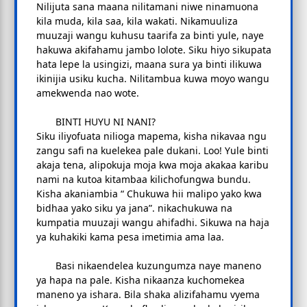
Nilijuta sana maana nilitamani niwe ninamuona
kila muda, kila saa, kila wakati. Nikamuuliza
muuzaji wangu kuhusu taarifa za binti yule, naye
hakuwa akifahamu jambo lolote. Siku hiyo sikupata
hata lepe la usingizi, maana sura ya binti ilikuwa
ikinijia usiku kucha. Nilitambua kuwa moyo wangu
amekwenda nao wote.
BINTI HUYU NI NANI?
Siku iliyofuata nilioga mapema, kisha nikavaa ngu
zangu safi na kuelekea pale dukani. Loo! Yule binti
akaja tena, alipokuja moja kwa moja akakaa karibu
nami na kutoa kitambaa kilichofungwa bundu.
Kisha akaniambia “ Chukuwa hii malipo yako kwa
bidhaa yako siku ya jana”. nikachukuwa na
kumpatia muuzaji wangu ahifadhi. Sikuwa na haja
ya kuhakiki kama pesa imetimia ama laa.
Basi nikaendelea kuzungumza naye maneno
ya hapa na pale. Kisha nikaanza kuchomekea
maneno ya ishara. Bila shaka alizifahamu vyema