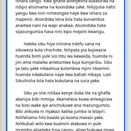
ishara zangu. Kwa ghafla alionyesha kukasirika na
ndipo alisimama na kuondoka zake. Nilijijutia nafsi
yangu kwa nini nimeongea naye kwa ishara za
mapenzi. Aliondoka tena bila hata kuniambia
anaitwa nani na wapi anakaa. Aluondoka hata
sijazungumza hasa nini kipo moyoni kwangu.
Hakika siku hiyo niliiona ndefu sana na
sikuweza kula chochote. Nilipata pia kujiwazia
huenda binti yule sio mtu wa kawaida, huenda ni
jini ama malaika ametumwa kuja kunijaribu. Siku
ya tatu yake nikaamua kutembea mjini nkiamini
huenda nikakutana naye kwa bahati mbaya. Loo!
Sikuiliisha bila hata kukutana na sura yake.
Siku ya nne nilikaa kenye duka lile na ghafla
akanijia bibi mmoja. Akanieleza kuwa ameagizwa
na bosi wake aje anichukuwe ana mazungumzo.
Bibi alikuwa ni mjakazi katika jumba la kitajiri.
Nilifahamu hilo baada ya kuona mavazi yake.
Nilikubali wito kwa kuamini atakuwa ni yule
mrembo aliyeteka hsia zangu, aliyechukuwa moyo