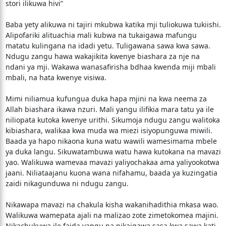
stori ilikuwa hivi”
Baba yety alikuwa ni tajiri mkubwa katika mji tuliokuwa tukiishi.
Alipofariki alituachia mali kubwa na tukaigawa mafungu
matatu kulingana na idadi yetu. Tuligawana sawa kwa sawa.
Ndugu zangu hawa wakajikita kwenye biashara za nje na
ndani ya mji. Wakawa wanasafirisha bdhaa kwenda miji mbali
mbali, na hata kwenye visiwa.
Mimi niliamua kufungua duka hapa mjini na kwa neema za
Allah biashara ikawa nzuri. Mali yangu ilifikia mara tatu ya ile
niliopata kutoka kwenye urithi. Sikumoja ndugu zangu walitoka
kibiashara, walikaa kwa muda wa miezi isiyopunguwa miwili.
Baada ya hapo nikaona kuna watu wawili wamesimama mbele
ya duka langu. Sikuwatambuwa watu hawa kutokana na mavazi
yao. Walikuwa wamevaa mavazi yaliyochakaa ama yaliyookotwa
jaani. Niliataajanu kuona wana nifahamu, baada ya kuzingatia
zaidi nikagunduwa ni ndugu zangu.
Nikawapa mavazi na chakula kisha wakanihadithia mkasa wao.
Walikuwa wamepata ajali na malizao zote zimetokomea majini.
Nikachukuwa ile faida yangu na nikaigawa sasa kwa sawa kati