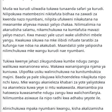
Muda wa kurudi uliwadia tukawa tunaanda safari ya kurudi.
Nilipokuwa matembezini nikitafuta bidhaa na zawadi za
kwenda nazo nyumbani, nilipita ufukweni nikakutana na
mwanamke aliyevaa mavazi yaliyo chakaa. Nilimsalimia na
akarudisha salamu, nikamchukuwa na kumtafutia mavazi
yaliyo mazuri. Kwa mavazi yale uzuri wake ulidhihiri mbele
yangu. Kwakuwa sikuwa na mke ilibidi nifuate taratibi za
kufunga nae ndoa na akakubali. Maandalizi yote yalipoisha
nilimchukuwa mke wangu kurudi nae nyumbani.
Tukiwa kwenye jahazi zikugunduwa kumbe ndugu zangu
walikuwa wananionea wivu. Wakawa wananipangia njama ya
kuniuwa. Ulipofika usiku walinichukuwa na kunitumbukiza
majini. Baada ya pale sikujuwa kilichoendelea nikajikuta nipo
nchi kavu. Mke wangu akanieleza khabari za yote yaliyotokea
na akanieleza kuwa yeye si mtu wakawaida. Akaniambia pia
hatoweza kuwasamehe ndugu zangu kwa walichonifanyia.
Nilimuomba asiwaue ila nipo radhi kwa adhabu yeyote ile.
Alinichukuwa mpaka nyumbani kwangu, kisha akalizamisha