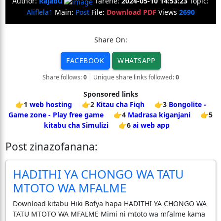
Author:
Rajabu
Tarehe:
2024-05-10 14:53:23
Topic:
Aliflela1
Main:
Post
File:
Download PDF
Views
2690
Share On:
FACEBOOK
WHATSAPP
Share follows:
0
| Unique share links followed:
0
Sponsored links
👉1
web hosting
👉2
Kitau cha Fiqh
👉3
Bongolite -
Game zone - Play free game
👉4
Madrasa kiganjani
👉5
kitabu cha Simulizi
👉6
ai web app
Post zinazofanana:
HADITHI YA CHONGO WA TATU
MTOTO WA MFALME
Download kitabu Hiki Bofya hapa HADITHI YA CHONGO WA
TATU MTOTO WA MFALME Mimi ni mtoto wa mfalme kama