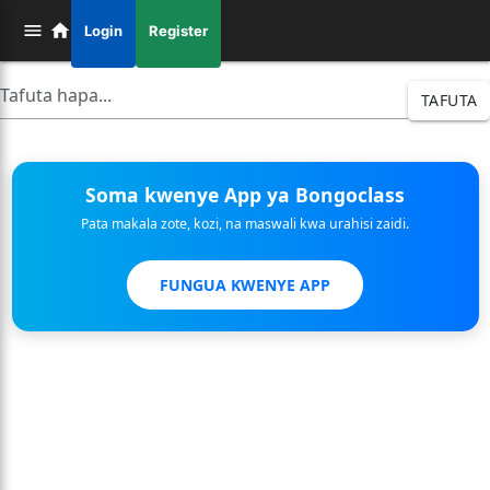
Login
Register
TAFUTA
Soma kwenye App ya Bongoclass
Pata makala zote, kozi, na maswali kwa urahisi zaidi.
FUNGUA KWENYE APP