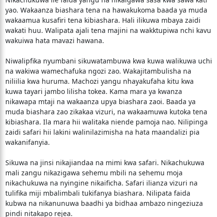
yao. Wakaanza biashara tena na hawakukoma baada ya muda
wakaamua kusafiri tena kibiashara. Hali ilikuwa mbaya zaidi
wakati huu. Walipata ajali tena majini na wakktupiwa nchi kavu
wakuiwa hata mavazi hawana.
Niwalipfika nyumbani sikuwatambuwa kwa kuwa walikuwa uchi
na wakiwa wamechafuka ngozi zao. Wakajitambulisha na
niliilia kwa huruma. Machozi yangu nhayakufaha kitu kwa
kuwa tayari jambo lilisha tokea. Kama mara ya kwanza
nikawapa mtaji na wakaanza upya biashara zaoi. Baada ya
muda biashara zao zikakaa vizuri, na wakaamuwa kutoka tena
kibiashara. Ila mara hii walitaka niende pamoja nao. Nilipinga
zaidi safari hii lakini walinilazimisha na hata maandalizi pia
wakanifanyia.
Sikuwa na jinsi nikajiandaa na mimi kwa safari. Nikachukuwa
mali zangu nikazigawa sehemu mbili na sehemu moja
nikachukuwa na nyingine nikaificha. Safari ilianza vizuri na
tulifika miji mbalimbali tukifanya biashara. Nilipata faida
kubwa na nikanunuwa baadhi ya bidhaa ambazo ningeziuza
pindi nitakapo rejea.