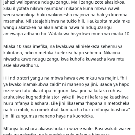
jahazi waliopanda ndugu zangu. Mali zangu zote akaziokoa.
Siku iliyofata nikiwa nyumbani nikaona kuna mbwa wawili
weusi wanakuja huku wakionesha majonzi na hali ya kuomba
msamaha. Nilistaajabishwa na tukio hili. Haukupita muda mke
wangu akatokea na akaniambia hawa ni nduguzangu
amewapa adhabu hii. Watakuwa hivyo kwa muda wa miaka 10.
Miaka 10 sasa imefika, na kwakuwa alinielekeza sehemu ya
kukutana, ndio nimetoka kuelekea hapo sehemu. Nikaona
niwachukuwe ndugu zangu kwa kuhofia kuwaacha kwa mtu
asie akawadhuru.
Hii ndio stori yangu na mbwa hawa ewe mkuu wa majini. “hii
ya kwako inamakubwa zaidi” ni maneno ya jini. Baada ya hapo
mzee wa tatu akazitupa miguuni kwa jini na kutaka ruhusa
aruhusiwe kughadithia stori yake ili iwe ni kafara ya kuachiwa
huru mfanya biashara. Lile jini likasema “hapana nimetosheka
na hizi mbili, na nimekubali kumuacha huru mfanya biashara”
jini lilizungumza maneno haya na kuondoka.
Mfanya biashara akawashukuru wazee wale. Basi wakati wazee
wale wapokaribu na kuondoka yule mfanya biashara