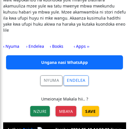
akamuuliza mzee yule wa tatu mwenye mbwa mwekundu
kuhusu habari ya mbwa yule. Mzee akamwambia ni stori ndefu
ila kwa ufupi huyu ni mke wangu. Akaanza kusimulia hadithi
yake kwa ufupi huku akiwa na haraka ya kutaka kuondoka eneo
lile
‹ Nyuma
› Endelea
‹ Books
‹ Apps ››
Ungana nasi WhatsApp
NYUMA
ENDELEA
Umeionaje Makala hii.. ?
NZURI
MBAYA
SAVE