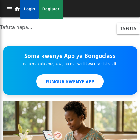
Login
Register
TAFUTA
Soma kwenye App ya Bongoclass
Pata makala zote, kozi, na maswali kwa urahisi zaidi.
FUNGUA KWENYE APP