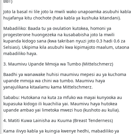
BBT)
​Joto la basal ni lile joto la mwili wako unapoamka asubuhi kabla
hujafanya kitu chochote (hata kabla ya kushuka kitandani).
​Mabadiliko: Baada tu ya ovulation kutokea, homoni ya
progesterone huongezeka na kusababisha joto la mwili
kupanda kidogo sana (kwa takriban nyuzi joto 0.3 hadi 0.6 za
Selsiasi). Ukipima kila asubuhi kwa kipimajoto maalum, utaona
mabadiliko haya.
​3. Maumivu Upande Mmoja wa Tumbo (Mittelschmerz)
​Baadhi ya wanawake huhisi maumivu mepesi au ya kuchoma
upande mmoja wa chini wa tumbo. Maumivu haya
yanajulikana kitaalamu kama Mittelschmerz.
​Sababu: Hutokana na kuta za mfuko wa mayai kunyooka au
kupasuka kidogo ili kuachilia yai. Maumivu haya hutokea
upande ambao yai limetoka mwezi huo (kushoto au kulia).
​4. Matiti Kuwa Lainisha au Kuuma (Breast Tenderness)
​Kama ilivyo kabla ya kuingia kwenye hedhi, mabadiliko ya