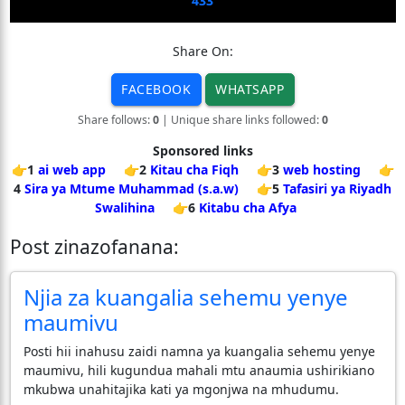
433
Share On:
FACEBOOK
WHATSAPP
Share follows:
0
| Unique share links followed:
0
Sponsored links
👉1
ai web app
👉2
Kitau cha Fiqh
👉3
web hosting
👉
4
Sira ya Mtume Muhammad (s.a.w)
👉5
Tafasiri ya Riyadh
Swalihina
👉6
Kitabu cha Afya
Post zinazofanana:
Njia za kuangalia sehemu yenye
maumivu
Posti hii inahusu zaidi namna ya kuangalia sehemu yenye
maumivu, hili kugundua mahali mtu anaumia ushirikiano
mkubwa unahitajika kati ya mgonjwa na mhudumu.