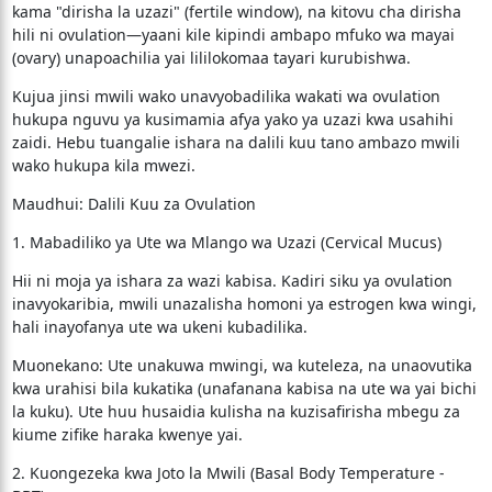
kama "dirisha la uzazi" (fertile window), na kitovu cha dirisha
hili ni ovulation—yaani kile kipindi ambapo mfuko wa mayai
(ovary) unapoachilia yai lililokomaa tayari kurubishwa.
​Kujua jinsi mwili wako unavyobadilika wakati wa ovulation
hukupa nguvu ya kusimamia afya yako ya uzazi kwa usahihi
zaidi. Hebu tuangalie ishara na dalili kuu tano ambazo mwili
wako hukupa kila mwezi.
​Maudhui: Dalili Kuu za Ovulation
​1. Mabadiliko ya Ute wa Mlango wa Uzazi (Cervical Mucus)
​Hii ni moja ya ishara za wazi kabisa. Kadiri siku ya ovulation
inavyokaribia, mwili unazalisha homoni ya estrogen kwa wingi,
hali inayofanya ute wa ukeni kubadilika.
​Muonekano: Ute unakuwa mwingi, wa kuteleza, na unaovutika
kwa urahisi bila kukatika (unafanana kabisa na ute wa yai bichi
la kuku). Ute huu husaidia kulisha na kuzisafirisha mbegu za
kiume zifike haraka kwenye yai.
​2. Kuongezeka kwa Joto la Mwili (Basal Body Temperature -