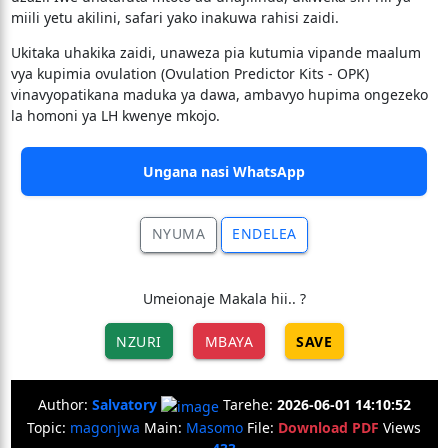
miili yetu akilini, safari yako inakuwa rahisi zaidi.
​Ukitaka uhakika zaidi, unaweza pia kutumia vipande maalum
vya kupimia ovulation (Ovulation Predictor Kits - OPK)
vinavyopatikana maduka ya dawa, ambavyo hupima ongezeko
la homoni ya LH kwenye mkojo.
Ungana nasi WhatsApp
NYUMA
ENDELEA
Umeionaje Makala hii.. ?
NZURI
MBAYA
SAVE
Author:
Salvatory
Tarehe:
2026-06-01 14:10:52
Topic:
magonjwa
Main:
Masomo
File:
Download PDF
Views