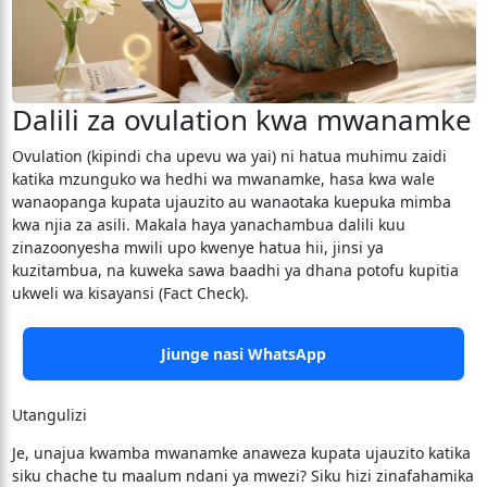
Dalili za ovulation kwa mwanamke
​Ovulation (kipindi cha upevu wa yai) ni hatua muhimu zaidi
katika mzunguko wa hedhi wa mwanamke, hasa kwa wale
wanaopanga kupata ujauzito au wanaotaka kuepuka mimba
kwa njia za asili. Makala haya yanachambua dalili kuu
zinazoonyesha mwili upo kwenye hatua hii, jinsi ya
kuzitambua, na kuweka sawa baadhi ya dhana potofu kupitia
ukweli wa kisayansi (Fact Check).
Jiunge nasi WhatsApp
Utangulizi
​Je, unajua kwamba mwanamke anaweza kupata ujauzito katika
siku chache tu maalum ndani ya mwezi? Siku hizi zinafahamika