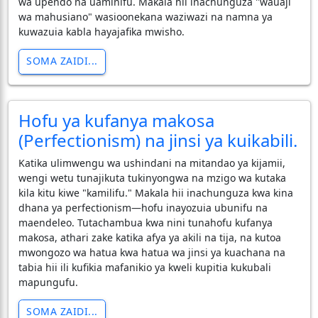
wa upendo na uaminifu. Makala hii inachunguza "wauaji
wa mahusiano" wasioonekana waziwazi na namna ya
kuwazuia kabla hayajafika mwisho.
SOMA ZAIDI...
Hofu ya kufanya makosa
(Perfectionism) na jinsi ya kuikabili.
​Katika ulimwengu wa ushindani na mitandao ya kijamii,
wengi wetu tunajikuta tukinyongwa na mzigo wa kutaka
kila kitu kiwe "kamilifu." Makala hii inachunguza kwa kina
dhana ya perfectionism—hofu inayozuia ubunifu na
maendeleo. Tutachambua kwa nini tunahofu kufanya
makosa, athari zake katika afya ya akili na tija, na kutoa
mwongozo wa hatua kwa hatua wa jinsi ya kuachana na
tabia hii ili kufikia mafanikio ya kweli kupitia kukubali
mapungufu.
SOMA ZAIDI...