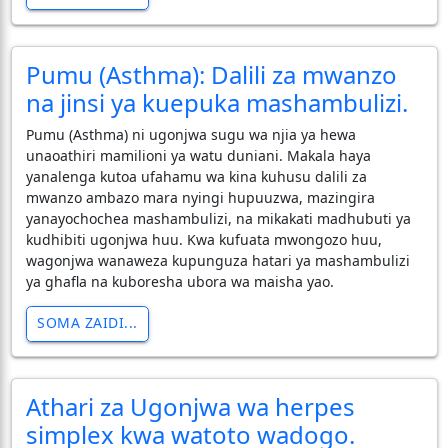
Pumu (Asthma): Dalili za mwanzo
na jinsi ya kuepuka mashambulizi.
Pumu (Asthma) ni ugonjwa sugu wa njia ya hewa
unaoathiri mamilioni ya watu duniani. Makala haya
yanalenga kutoa ufahamu wa kina kuhusu dalili za
mwanzo ambazo mara nyingi hupuuzwa, mazingira
yanayochochea mashambulizi, na mikakati madhubuti ya
kudhibiti ugonjwa huu. Kwa kufuata mwongozo huu,
wagonjwa wanaweza kupunguza hatari ya mashambulizi
ya ghafla na kuboresha ubora wa maisha yao.
SOMA ZAIDI...
Athari za Ugonjwa wa herpes
simplex kwa watoto wadogo.