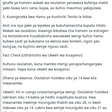
ghafla ya homoni wakati wa ovulation yanaweza kufanya matiti
yako kuwa laini sana, kujaa, au kuhisi maumivu yakiguswa.
​5. Kuongezeka kwa Hamu ya Kushiriki Tendo la Ndoa
​Asili ina njia yake ya kipekee ya kukuhamasisha kupata mtoto.
Wakati wa ovulation, kiwango kikubwa cha homoni za estrogen
na testosterone husababisha wanawake wengi kuhisi hamu
kubwa zaidi ya kukutana na wenza wao kimwili, ngozi yao
kung'aa, na kujihisi wenye nguvu zaidi.
​Fact Check (Uthibitisho wa Ukweli wa Kisayansi)
​Kuhusu ovulation, kuna mambo mengi yanayochanganywa
mitaani. Hapa kuna ukweli wa kisayansi:
​Dhana ya kwanza: Ovulation hutokea siku ya 14 kwa kila
mwanamke.
​Ukweli: Hii ni uongo unaochanganya wengi. Ovulation hutokea
takriban siku 14 kabla ya hedhi inayofuata kuanza. Kwa
mwanamke mwenye mzunguko thabiti wa siku 28, ni kweli
itakuwa siku ya 14. Lakini kwa wenye mzunguko wa siku 21 au