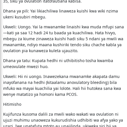
35, siku ya ovulation itatofautiana kabisa.
​Dhana ya pili: Yai likiachiliwa linaweza kuishi kwa wiki nzima
ukeni kusubiri mbegu.
​Ukweli: Uongo. Yai la mwanamke linaishi kwa muda mfupi sana
—kati ya saa 12 hadi 24 tu baada ya kuachiliwa. Hata hivyo,
mbegu za kiume zinaweza kuishi hadi siku 5 ndani ya mwili wa
mwanamke, ndiyo maana kushiriki tendo siku chache kabla ya
ovulation pia kunaweza kuleta ujauzito.
​Dhana ya tatu: Kupata hedhi ni uthibitisho tosha kwamba
umeovulate mwezi huo.
​Ukweli: Hii ni uongo. Inawezekana mwanamke akapata damu
inayofanana na hedhi (kitaalamu anovulatory bleeding) bila
mfuko wa mayai kuachilia yai lolote. Hali hii hutokea sana kwa
wenye matatizo ya homoni kama PCOS.
​Hitimisho
​Kujifunza kusoma dalili za mwili wako wakati wa ovulation ni
ujuzi muhimu unaoweza kukurudishia udhibiti wa afya yako ya
uzazi. Iwe unatafuta mtoto au unajilinda, ukiweka siri hii ya