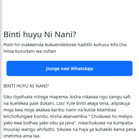
Binti huyu Ni Nani?
Posti hii inakwenda kukuendelezea hadithi kuhusu kifo cha
mtoa burudani wa sultan
Jiunge nasi WhatsApp
BINTI HUYU NI NANI?
Siku iliyofuata nilioga mapema, kisha nikavaa ngu zangu safi
na kuelekea pale dukani. Loo! Yule binti akaja tena, alipokuja
moja kwa moja akakaa karibu nami na kutoa kitambaa
kilichofungwa bundu. Kisha akaniambia “ Chukuwa hii malipo
yako kwa bidhaa yako siku ya jana”. nikachukuwa na kumpatia
muuzaji wangu ahifadhi. Sikuwa na haja ya kuhakiki kama pesa
imetimia ama laa.