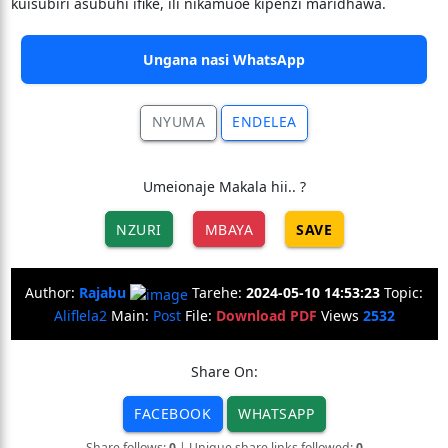
kuisubiri asubuhi ifike, ili nikamuoe kipenzi maridhawa.
Ungana nasi WhatsApp
NYUMA
ENDELEA
Umeionaje Makala hii.. ?
NZURI
MBAYA
SAVE
Author:
Rajabu
Tarehe:
2024-05-10 14:53:23
Topic:
Aliflela2
Main:
Post
File:
Download PDF
Views
2532
Share On:
FACEBOOK
WHATSAPP
Share follows:
0
| Unique share links followed:
0