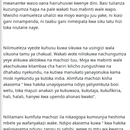
mwanamke wasio oana hairuhusiwi kwenye dini. Basi tulianza
kuzungumza hapa na pale wakati huo mabinti wale wapo.
Mwisho niamueleza uhalizi wa moyo wangu juu yake, ni kiasi
gani ninampenda, ni taabu gani nimeipata kwa siku tatu hizi
toka niutane naye.
Nilimueleza vyeote kuhusu kuwa sikuwa na usingizi wala
sikuona tamu ya chakual. Wakati wote niliokuwa nachungumza
yeye alikuwa akitokwa na machozi tuu. Moja wa mabinti wale
akachukuwa kitambaa cha hariri kilicho zungushiwa na
dhahabu nyekundu, na kutiwa manukato yanayonukia kama
miski nyekundu ya kutoka india. Alimfuta machozi kisha
akasema “ kwa hakika unayoyasema ndiyo yaliyomkuta bosi
wetu, toka majuzi anakazi ya kukuwaza, kukutaja, kukufikiria,
hali, halali, hanywi kwa upendo alionao kwako”.
Nilitamani kumfuta machozi ila nikaogopa kumvunjia heshima
mbele ya wafanyakazi wake. Ndipo akasema kuwa “ kwa hakika
walioyasema ndugu zangu ni sahihi, wewe ni mtu wa kwanza