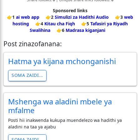
Sponsored links
👉1
ai web app
👉2
Simulizi za Hadithi Audio
👉3
web
hosting
👉4
Kitau cha Fiqh
👉5
Tafasiri ya Riyadh
Swalihina
👉6
Madrasa kiganjani
Post zinazofanana:
Hatma ya kijana mchonganishi
SOMA ZAIDI...
Mshenga wa aladini mbele ya
mfalme
Posti hii inakwenda kukupa muendelezo wa hadithi ya
aladini na taa ya ajabu
SOMA ZAIDI...