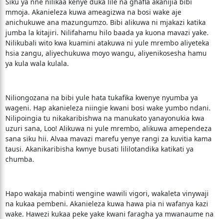
Siku ya nne nilikaa kenye duka lile na ghafla akanijia bibi
mmoja. Akanieleza kuwa ameagizwa na bosi wake aje
anichukuwe ana mazungumzo. Bibi alikuwa ni mjakazi katika
jumba la kitajiri. Nilifahamu hilo baada ya kuona mavazi yake.
Nilikubali wito kwa kuamini atakuwa ni yule mrembo aliyeteka
hsia zangu, aliyechukuwa moyo wangu, aliyenikosesha hamu
ya kula wala kulala.
Niliongozana na bibi yule hata tukafika kwenye nyumba ya
wageni. Hap akanieleza niingie kwani bosi wake yumbo ndani.
Nilipoingia tu nikakaribishwa na manukato yanayonukia kwa
uzuri sana, Loo! Alikuwa ni yule mrembo, alikuwa amependeza
sana siku hii. Alvaa mavazi marefu yenye rangi za kuvitia kama
tausi. Akanikaribisha kwnye busati lililotandika katikati ya
chumba.
Hapo wakaja mabinti wengine wawili vigori, wakaleta vinywaji
na kukaa pembeni. Akanieleza kuwa hawa pia ni wafanya kazi
wake. Hawezi kukaa peke yake kwani faragha ya mwanaume na