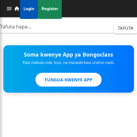
Login
Register
TAFUTA
Soma kwenye App ya Bongoclass
Pata makala zote, kozi, na maswali kwa urahisi zaidi.
FUNGUA KWENYE APP