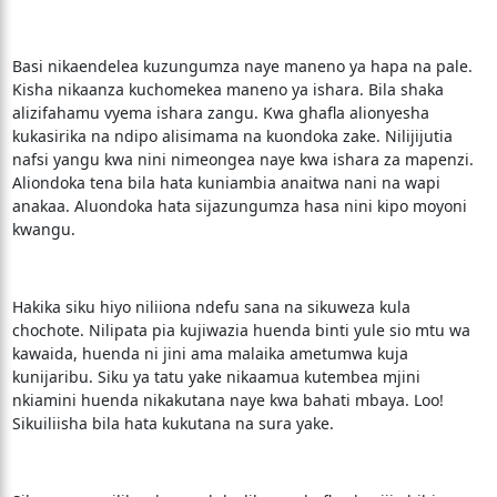
Basi nikaendelea kuzungumza naye maneno ya hapa na pale.
Kisha nikaanza kuchomekea maneno ya ishara. Bila shaka
alizifahamu vyema ishara zangu. Kwa ghafla alionyesha
kukasirika na ndipo alisimama na kuondoka zake. Nilijijutia
nafsi yangu kwa nini nimeongea naye kwa ishara za mapenzi.
Aliondoka tena bila hata kuniambia anaitwa nani na wapi
anakaa. Aluondoka hata sijazungumza hasa nini kipo moyoni
kwangu.
Hakika siku hiyo niliiona ndefu sana na sikuweza kula
chochote. Nilipata pia kujiwazia huenda binti yule sio mtu wa
kawaida, huenda ni jini ama malaika ametumwa kuja
kunijaribu. Siku ya tatu yake nikaamua kutembea mjini
nkiamini huenda nikakutana naye kwa bahati mbaya. Loo!
Sikuiliisha bila hata kukutana na sura yake.