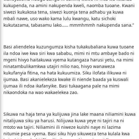
kukupenda, na amini nakupenda kweli, naomba tuoane. Kwani
siwezi kukukosa tena, siwezi kuonja tena adhabu ya kuwa
mbali nawe, uso wako kama lulu kwangu, katu sichoki
kukutazama, tabasamu lako…… mmmhmmh nakupenda sana.”
Basi aliendelea kuzungumza kisha tukakubaliana kuwa tuoane
ila ndoa iwe kwa siri kwa sababu, mimi ni mtu ambaye bado ni
mgeni hivyo haitakuwa vyema kutangaza harusi yetu, na mimi
ninatambulikamkwa utajiri nilio nao, hivyo wanaweza
kukufanyia fitina, na hata kukuumiza. Siku ilofata ilikuwa ni
ijumaa. Basi akanielekeza kwake ili niende baada ya kuswali
ijumaa ili ndoa ikafanyike. Basi tukaagana pale na mimi
nikaondoka na wao wakaelekea zao.
Sikuwa na haja tena ya kulijuwa jina lake maana niliamini kuwa
nitalijuwa siku ya harusi. Nilijuwa kuwa yeye ni tajiri na ni
mtoto wa tajiri. Niliamini ili niweze kuishi naye ni lazima
nitumie pesa vyema. Basi siku hiyo sikuweza tena kulala kwa