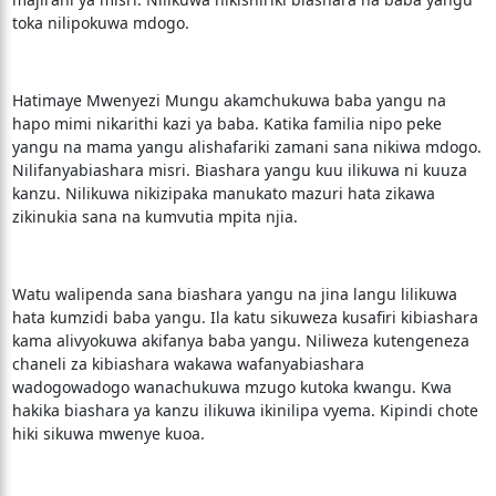
toka nilipokuwa mdogo.
Hatimaye Mwenyezi Mungu akamchukuwa baba yangu na
hapo mimi nikarithi kazi ya baba. Katika familia nipo peke
yangu na mama yangu alishafariki zamani sana nikiwa mdogo.
Nilifanyabiashara misri. Biashara yangu kuu ilikuwa ni kuuza
kanzu. Nilikuwa nikizipaka manukato mazuri hata zikawa
zikinukia sana na kumvutia mpita njia.
Watu walipenda sana biashara yangu na jina langu lilikuwa
hata kumzidi baba yangu. Ila katu sikuweza kusafiri kibiashara
kama alivyokuwa akifanya baba yangu. Niliweza kutengeneza
chaneli za kibiashara wakawa wafanyabiashara
wadogowadogo wanachukuwa mzugo kutoka kwangu. Kwa
hakika biashara ya kanzu ilikuwa ikinilipa vyema. Kipindi chote
hiki sikuwa mwenye kuoa.