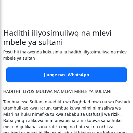
Hadithi iliyosimuliwq na mlevi
mbele ya sultani
Posti hii inakwenda kukusimulia hadithi iliyosimuliwa na mlevi
mbele ya sultan
Jiunge nasi WhatsApp
HADITHI ILIYOSIMULIWA NA MLEVI MBELE YA SULTANI
Tambua ewe Sultani muadilifu wa Baghdad mwa na wa Rashidi
utambulikae kwa Harun, tambua kuwa mimi ni mzaliwa wa
Misri na huku nimefika tu kwa sababu za utafutaji wa riziki.
Baba yangu alikuwa ni mfanyabishara mzkubwa sana huko
misri. Alijulikana sana katika miji na hata viji na nchi za
majirani ya misri. Nilikuwa nikishiriki biashara na baba yangu