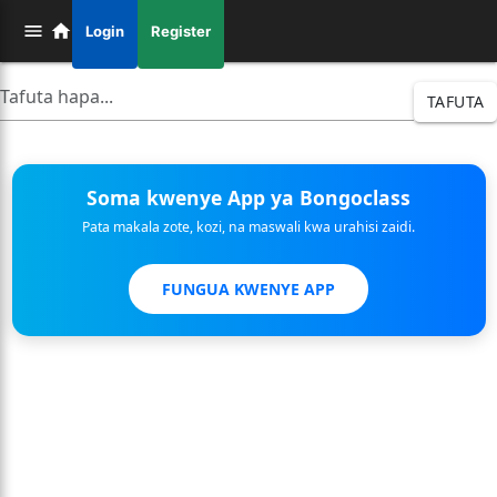
Login
Register
TAFUTA
Soma kwenye App ya Bongoclass
Pata makala zote, kozi, na maswali kwa urahisi zaidi.
FUNGUA KWENYE APP