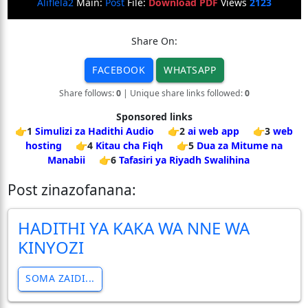
Aliflela2
Main:
Post
File:
Download PDF
Views
2123
Share On:
FACEBOOK
WHATSAPP
Share follows:
0
| Unique share links followed:
0
Sponsored links
👉1
Simulizi za Hadithi Audio
👉2
ai web app
👉3
web
hosting
👉4
Kitau cha Fiqh
👉5
Dua za Mitume na
Manabii
👉6
Tafasiri ya Riyadh Swalihina
Post zinazofanana:
HADITHI YA KAKA WA NNE WA
KINYOZI
SOMA ZAIDI...