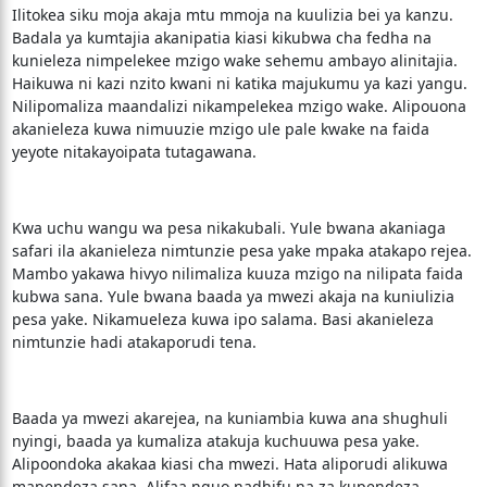
Ilitokea siku moja akaja mtu mmoja na kuulizia bei ya kanzu.
Badala ya kumtajia akanipatia kiasi kikubwa cha fedha na
kunieleza nimpelekee mzigo wake sehemu ambayo alinitajia.
Haikuwa ni kazi nzito kwani ni katika majukumu ya kazi yangu.
Nilipomaliza maandalizi nikampelekea mzigo wake. Alipouona
akanieleza kuwa nimuuzie mzigo ule pale kwake na faida
yeyote nitakayoipata tutagawana.
Kwa uchu wangu wa pesa nikakubali. Yule bwana akaniaga
safari ila akanieleza nimtunzie pesa yake mpaka atakapo rejea.
Mambo yakawa hivyo nilimaliza kuuza mzigo na nilipata faida
kubwa sana. Yule bwana baada ya mwezi akaja na kuniulizia
pesa yake. Nikamueleza kuwa ipo salama. Basi akanieleza
nimtunzie hadi atakaporudi tena.
Baada ya mwezi akarejea, na kuniambia kuwa ana shughuli
nyingi, baada ya kumaliza atakuja kuchuuwa pesa yake.
Alipoondoka akakaa kiasi cha mwezi. Hata aliporudi alikuwa
mapendeza sana. Alifaa nguo nadhifu na za kupendeza..