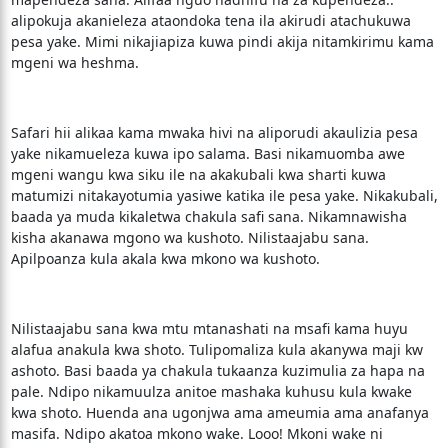
alipokuja akanieleza ataondoka tena ila akirudi atachukuwa
pesa yake. Mimi nikajiapiza kuwa pindi akija nitamkirimu kama
mgeni wa heshma.
Safari hii alikaa kama mwaka hivi na aliporudi akaulizia pesa
yake nikamueleza kuwa ipo salama. Basi nikamuomba awe
mgeni wangu kwa siku ile na akakubali kwa sharti kuwa
matumizi nitakayotumia yasiwe katika ile pesa yake. Nikakubali,
baada ya muda kikaletwa chakula safi sana. Nikamnawisha
kisha akanawa mgono wa kushoto. Nilistaajabu sana.
Apilpoanza kula akala kwa mkono wa kushoto.
Nilistaajabu sana kwa mtu mtanashati na msafi kama huyu
alafua anakula kwa shoto. Tulipomaliza kula akanywa maji kw
ashoto. Basi baada ya chakula tukaanza kuzimulia za hapa na
pale. Ndipo nikamuulza anitoe mashaka kuhusu kula kwake
kwa shoto. Huenda ana ugonjwa ama ameumia ama anafanya
masifa. Ndipo akatoa mkono wake. Looo! Mkoni wake ni