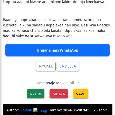
kugupu aani ni kiwete ana mkono lakini kiganja kimekatwa.
Baada ya hapo akanieleza kuwa si kama ametaka kula na
kushoto ila kuna sababu ilopelekea hali hiyo. Basi kwa udadisi
niauiza kuhusu chanzo bila kusita ndipo akaanza kuzimulia
hadithi yake na kukatwa kwa mkono wae:-
Ungana nasi WhatsApp
NYUMA
ENDELEA
Umeionaje Makala hii.. ?
NZURI
MBAYA
SAVE
Author:
Rajabu
Tarehe:
2024-05-10 14:53:23
Topic: