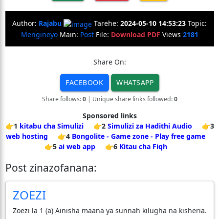
Author:
Rajabu
Tarehe:
2024-05-10 14:53:23
Topic:
Mengineyo
Main:
Post
File:
Download PDF
Views
2181
Share On:
FACEBOOK
WHATSAPP
Share follows:
0
| Unique share links followed:
0
Sponsored links
👉1
kitabu cha Simulizi
👉2
Simulizi za Hadithi Audio
👉3
web hosting
👉4
Bongolite - Game zone - Play free game
👉5
ai web app
👉6
Kitau cha Fiqh
Post zinazofanana:
ZOEZI
Zoezi la 1 (a) Ainisha maana ya sunnah kilugha na kisheria.