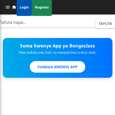
Login
Register
TAFUTA
Soma kwenye App ya Bongoclass
Pata makala zote, kozi, na maswali kwa urahisi zaidi.
FUNGUA KWENYE APP