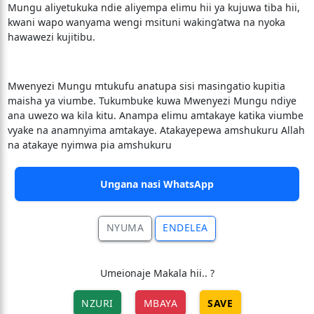
Mungu aliyetukuka ndie aliyempa elimu hii ya kujuwa tiba hii,
kwani wapo wanyama wengi msituni waking’atwa na nyoka
hawawezi kujitibu.
Mwenyezi Mungu mtukufu anatupa sisi masingatio kupitia
maisha ya viumbe. Tukumbuke kuwa Mwenyezi Mungu ndiye
ana uwezo wa kila kitu. Anampa elimu amtakaye katika viumbe
vyake na anamnyima amtakaye. Atakayepewa amshukuru Allah
na atakaye nyimwa pia amshukuru
Ungana nasi WhatsApp
NYUMA
ENDELEA
Umeionaje Makala hii.. ?
NZURI
MBAYA
SAVE