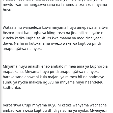
mwitu, wannashangazwa sana na fahamu alizonazo mnyama
huyu.
Wataalamu wanaeleza kuwa mnyama huyu amepewa anaitwa
Bezoar goat kwa lugha ya kiingereza na jina hili asili yake ni
kutoka katika lugha za kifurs kwa maana ya medicine yaani
dawa. Na hii ni kutokana na uwezo wake wa kujitibu pindi
anapong’atwa na nyoka.
Mnyama huyu anaishi eneo ambalo mimea aina ya Euphorbia
inapatikana. Mnyama huyu pindi anapong’atwa na nyoka
haraka sana anawahi kula majani ya mimea hii na hatimaye
sumu ya nyoka inakosa nguvu na mnyama huyu haendeleu
kudhurika.
beroarKwa ufupi mnyama huyu ni katika wanyama wachache
ambao wanaweza kujitibu dhidi ya sumu ya nyoka. Mwenyezi