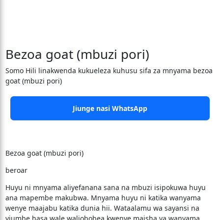
Bezoa goat (mbuzi pori)
Somo Hili linakwenda kukueleza kuhusu sifa za mnyama bezoa
goat (mbuzi pori)
Jiunge nasi WhatsApp
Bezoa goat (mbuzi pori)
beroar
Huyu ni mnyama aliyefanana sana na mbuzi isipokuwa huyu
ana mapembe makubwa. Mnyama huyu ni katika wanyama
wenye maajabu katika dunia hii. Wataalamu wa sayansi na
viumbe hasa wale waliobobea kwenye maisha ya wanyama