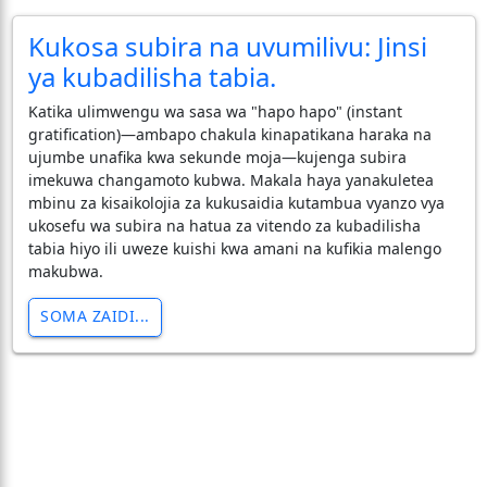
Kukosa subira na uvumilivu: Jinsi
ya kubadilisha tabia.
Katika ulimwengu wa sasa wa "hapo hapo" (instant
gratification)—ambapo chakula kinapatikana haraka na
ujumbe unafika kwa sekunde moja—kujenga subira
imekuwa changamoto kubwa. Makala haya yanakuletea
mbinu za kisaikolojia za kukusaidia kutambua vyanzo vya
ukosefu wa subira na hatua za vitendo za kubadilisha
tabia hiyo ili uweze kuishi kwa amani na kufikia malengo
makubwa.
SOMA ZAIDI...